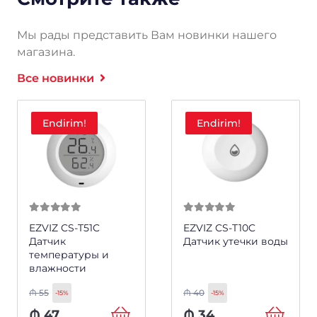
Мы рады представить Вам новинки нашего
магазина.
Все новинки
Endirim!
Endirim!
0
из 5
0
из 5
EZVIZ CS-T51C
EZVIZ CS-T10C
Датчик
Датчик утечки воды
температуры и
влажности
₼
55
₼
40
-15%
-15%
₼
47
₼
34