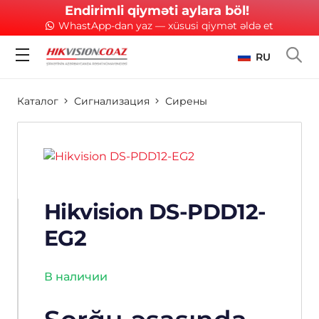
Endirimli qiyməti aylara böl!
WhastApp-dan yaz — xüsusi qiymət əldə et
RU
Каталог
Сигнализация
Сирены
Hikvision DS-PDD12-
EG2
В наличии