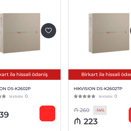
kart ilə hissəli ödəniş
Birkart ilə hissəli ödə
ION DS-K2602P
HIKVISION DS-K2602TP
отзывов
отзыв
0
0
textsms
textsms
0
из 5
клиентов
клиен
₼
260
-14%
39
₼
223