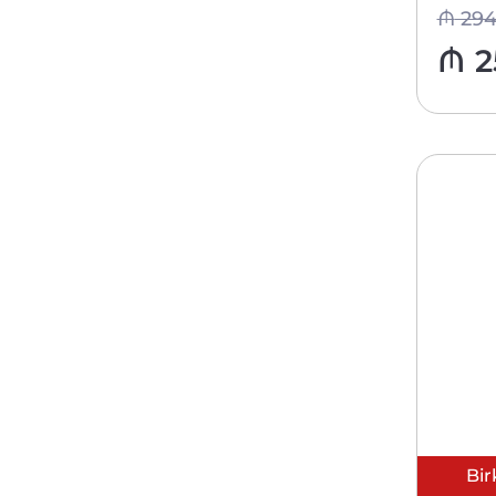
₼
29
₼
2
Bir