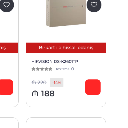
niş
Birkart ilə hissəli ödəniş
HIKVISION DS-K2601TP
ов
отзывов
0
textsms
0
из 5
тов
клиентов
₼
220
-14%
₼
188