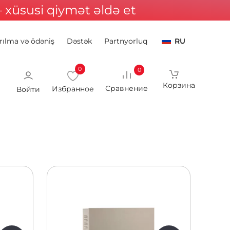
xüsusi qiymət əldə et
rılma və ödəniş
Dəstək
Partnyorluq
RU
0
0
Войти