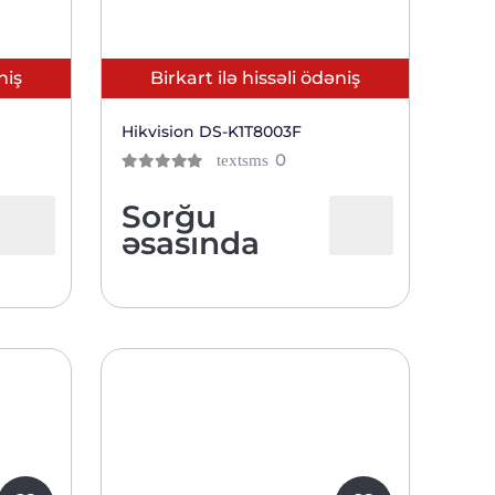
niş
Birkart ilə hissəli ödəniş
Hikvision DS-K1T8003F
ов
отзывов
0
textsms
0
из 5
тов
клиентов
Sorğu
əsasında