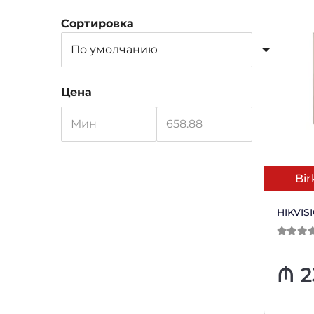
Сортировка
Цена
Bir
HIKVIS
0
из 5
₼
2