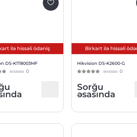
kart ilə hissəli ödəniş
Birkart ilə hissəli ödə
ion DS-K1T8003MF
Hikvision DS-K2600-G
отзывов
отзыв
0
0
textsms
textsms
0
из 5
клиентов
клиен
ğu
Sorğu
sında
əsasında