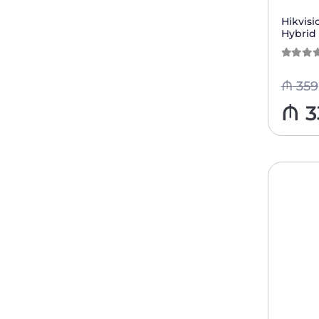
Hikvis
Hybrid
0
из 5
₼
359
₼
3