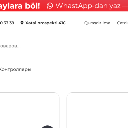
aylara böl!
WhastApp-dan yaz — 
0 33 39
Xətai prospekti 41C
Quraşdırılma
Çatdı
Контроллеры