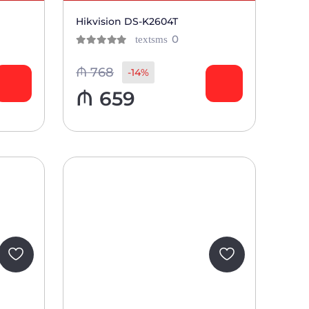
Hikvision DS-K2604T
ов
отзывов
0
textsms
0
из 5
тов
клиентов
₼
768
-14%
₼
659