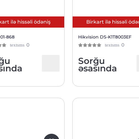
kart ilə hissəli ödəniş
Birkart ilə hissəli ödə
01-868
Hikvision DS-K1T8003EF
отзывов
отзыв
0
0
textsms
textsms
0
из 5
клиентов
клиен
ğu
Sorğu
sında
əsasında