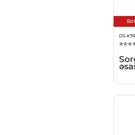
Bir
DS-K7R
0
из 5
Sor
əsa