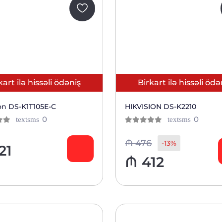
kart ilə hissəli ödəniş
Birkart ilə hissəli ödə
on DS-K1T105E-C
HIKVISION DS-K2210
отзывов
отзыв
0
0
textsms
textsms
0
из 5
клиентов
клиен
₼
476
-13%
21
₼
412