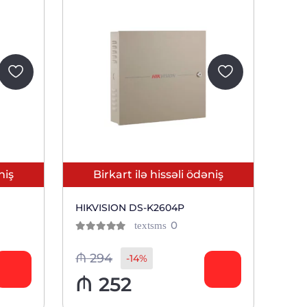
niş
Birkart ilə hissəli ödəniş
HIKVISION DS-K2604P
ов
отзывов
0
textsms
0
из 5
тов
клиентов
₼
294
-14%
₼
252