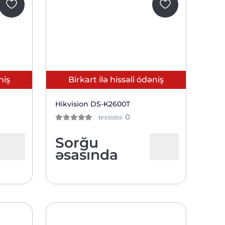
niş
Birkart ilə hissəli ödəniş
Hikvision DS-K2600T
ов
отзывов
0
textsms
0
из 5
тов
клиентов
Sorğu
əsasında