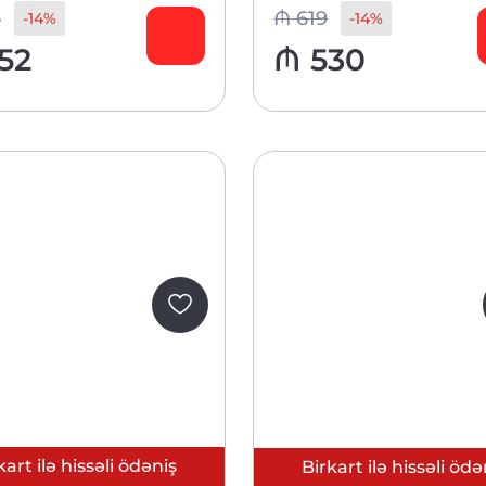
4
₼
619
-14%
-14%
52
₼
530
kart ilə hissəli ödəniş
Birkart ilə hissəli ödə