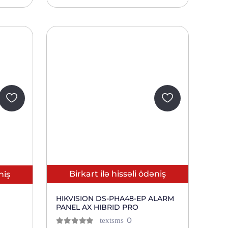
Birkart ilə hissəli ödəniş
niş
HIKVISION DS-PHA48-EP ALARM
PANEL AX HIBRID PRO
ов
отзывов
0
textsms
тов