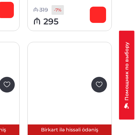
0
из 5
клиентов
₼
319
-7%
₼
295
Помощник по выбору
niş
Birkart ilə hissəli ödəniş