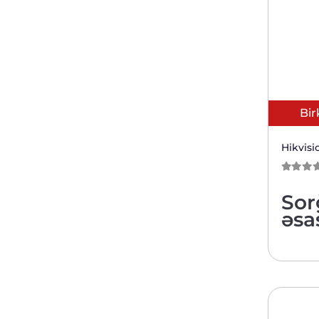
Bir
Hikvis
0
из 5
Sor
əsa