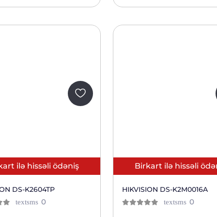
kart ilə hissəli ödəniş
Birkart ilə hissəli ödə
ION DS-K2604TP
HIKVISION DS-K2M0016A
отзывов
отзыв
0
0
textsms
textsms
0
из 5
клиентов
клиен