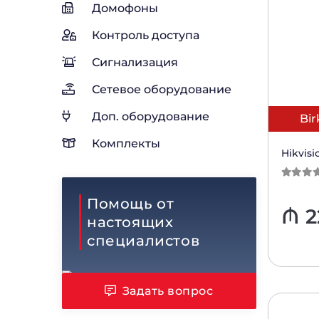
Домофоны
Контроль доступа
Сигнализация
Сетевое оборудование
Доп. оборудование
Bir
Комплекты
Hikvisi
0
из 5
Помощь от
₼
2
настоящих
специалистов
Задать вопрос