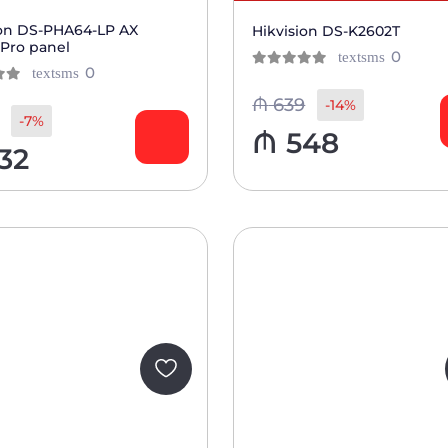
ion DS-PHA64-LP AX
Hikvision DS-K2602T
 Pro panel
отзыв
0
textsms
отзывов
0
0
из 5
textsms
клиен
клиентов
₼
639
-14%
-7%
₼
548
32