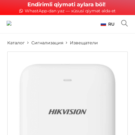
Endirimli qiyməti aylara böl!
WhastApp-dan yaz — xüsusi qiymət əldə et
RU
Каталог
Сигнализация
Извещатели