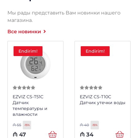
Мы рады представить Вам новинки нашего
магазина.
Все новинки
Endirim!
Endirim!
0
из 5
0
из 5
EZVIZ CS-T51C
EZVIZ CS-T10C
Датчик
Датчик утечки воды
температуры и
влажности
₼
55
₼
40
-15%
-15%
₼
47
₼
34