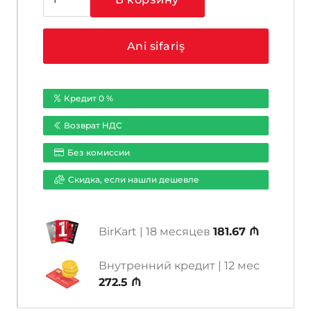
товара
HIKVISION
DS-
Ani sifariş
K3B411BLX-
R
SPEED
Кредит 0 %
GATE
TURNIKET
Возврат НДС
Без комиссии
Cкидка, если нашли дешевле
BirKart | 18 месяцев
181.67 ₼
Внутренний кредит | 12 мес
272.5 ₼