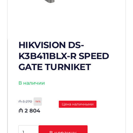
HIKVISION DS-
K3B411BLX-R SPEED
GATE TURNIKET
В наличии
₼
3 270
-14%
Цена наличными
₼
2 804
Количество
В корзину