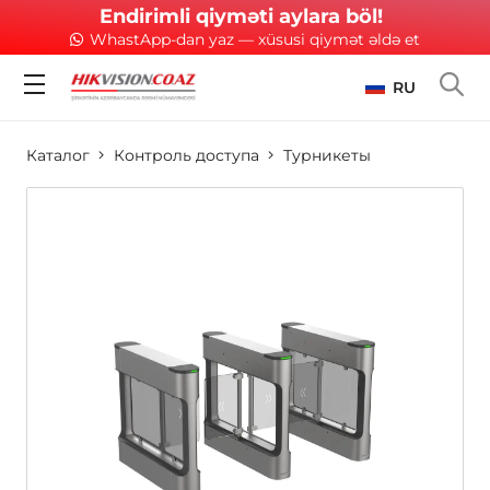
Endirimli qiyməti aylara böl!
WhastApp-dan yaz — xüsusi qiymət əldə et
RU
Каталог
Контроль доступа
Турникеты