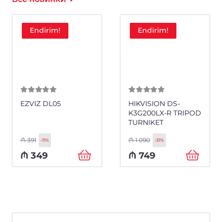
Endirim!
Endirim!
0
из 5
0
из 5
EZVIZ DL05
HIKVISION DS-
K3G200LX-R TRIPOD
TURNIKET
₼
391
₼
1 090
-11%
-31%
₼
349
₼
749