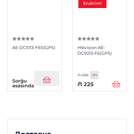
Endirim!
0
из 5
0
из 5
AE-DC5113-F6S(GPS)
Hikvision AE-
DC5013-F6(GPS)
₼
288
-22%
Sorğu
₼
225
əsasında