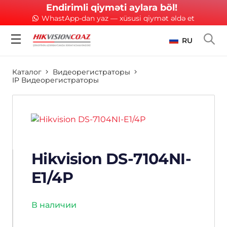
Endirimli qiyməti aylara böl!
WhastApp-dan yaz — xüsusi qiymət əldə et
RU
Каталог
Видеорегистраторы
IP Видеорегистраторы
Hikvision DS-7104NI-
E1/4P
В наличии