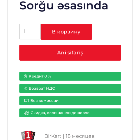
Sorğu əsasında
Количество
В корзину
товара
Hikvision
DS-
Ani sifariş
7104NI-
E1/4P
Кредит 0 %
Возврат НДС
Без комиссии
Cкидка, если нашли дешевле
BirKart | 18 месяцев