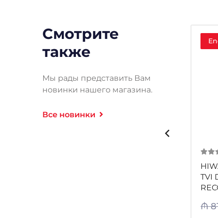
Смотрите
Endirim!
En
также
Мы рады представить Вам
новинки нашего магазина.
Все новинки
0
из 5
0
из
-I8
HIWATCH DS-H116G HD TVI
HIW
DIGITA VIDEO RECORDER
TVI 
REC
₼
250
₼
8
-7%