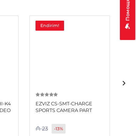
Endirim!
0
из 5
0
и
I-K4
EZVIZ CS-SMT-CHARGE
AE-
IDEO
SPORTS CAMERA PART
₼
23
-13%