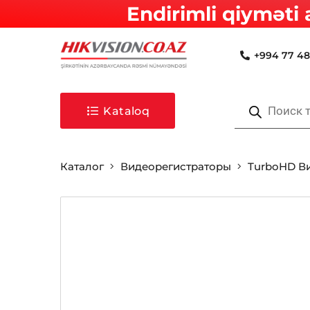
Endirimli qiyməti 
+994 77 48
Поиск
товаров
Kataloq
Каталог
Видеорегистраторы
TurboHD В