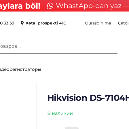
aylara böl!
WhastApp-dan yaz — 
0 33 39
Xətai prospekti 41C
Quraşdırılma
Çatdı
идеорегистраторы
Hikvision DS-7104
В наличии