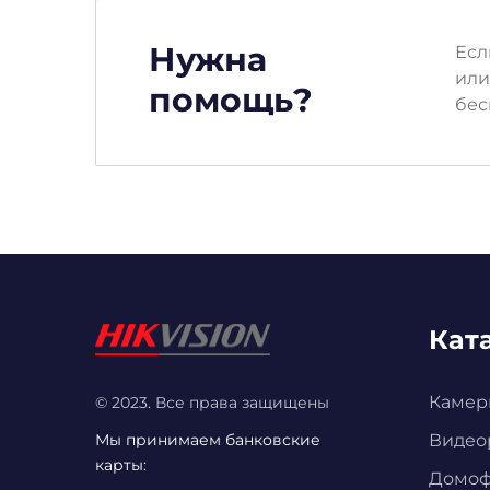
Нужна
Есл
или
помощь?
бес
Кат
Камер
© 2023. Все права защищены
Мы принимаем банковские
Видео
карты:
Домо