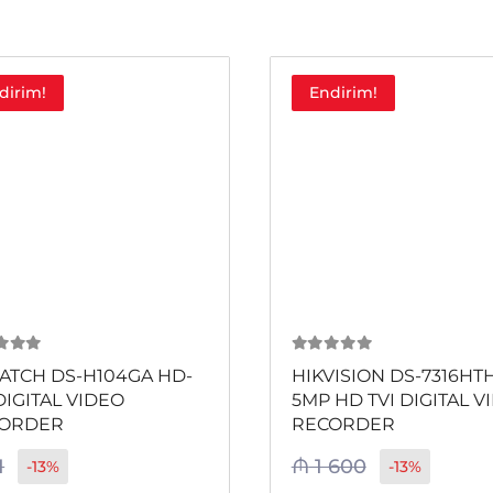
dirim!
Endirim!
 5
0
из 5
ATCH DS-H104GA HD-
HIKVISION DS-7316HTH
DIGITAL VIDEO
5MP HD TVI DIGITAL V
ORDER
RECORDER
1
₼
1 600
-13%
-13%