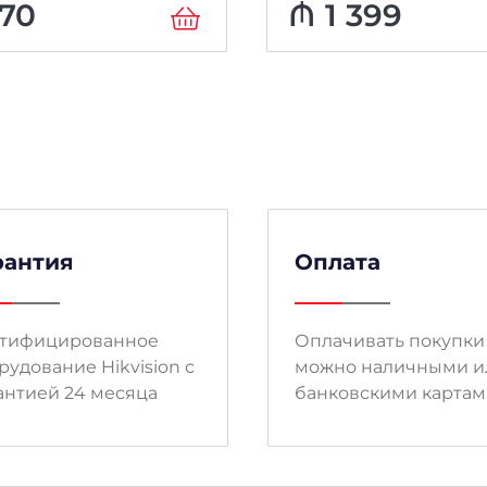
70
₼
1 399
рантия
Оплата
тифицированное
Оплачивать покупки
рудование Hikvision с
можно наличными и
антией 24 месяца
банковскими карта