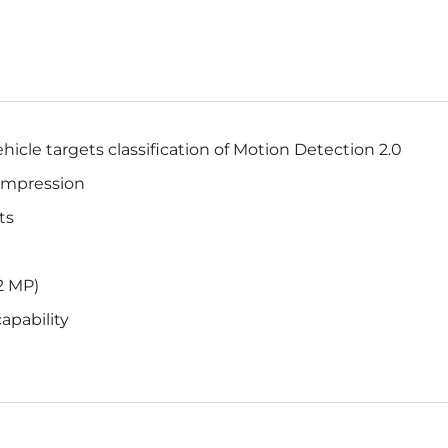
cle targets classification of Motion Detection 2.0
compression
ts
2 MP)
apability