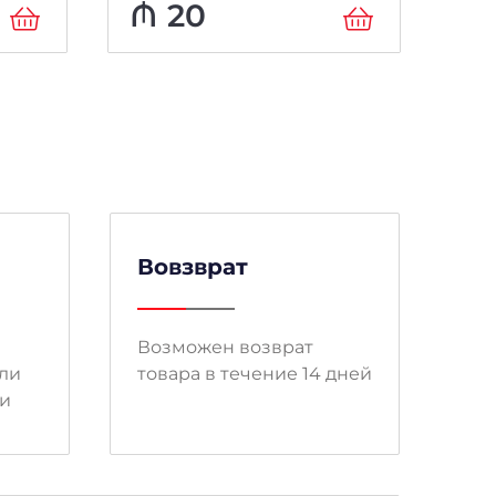
So
₼
20
əs
Вовзврат
Возможен возврат
ли
товара в течение 14 дней
ми