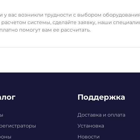
и у вас возникли трудности с выбором оборудовани
 расчетом системы, сделайте заявку, наши специали
платно помогут вам ее рассчитать.
алог
Поддержка
ы
Доставка и оплата
регистраторы
Установка
фоны
Новости