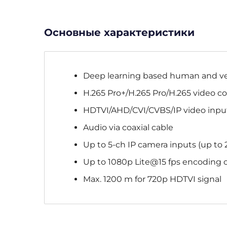
Основные характеристики
Deep learning based human and vehi
H.265 Pro+/H.265 Pro/H.265 video 
HDTVI/AHD/CVI/CVBS/IP video inpu
Audio via coaxial cable
Up to 5-ch IP camera inputs (up to 
Up to 1080p Lite@15 fps encoding c
Max. 1200 m for 720p HDTVI signal