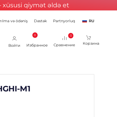
xüsusi qiymət əldə et
rılma və ödəniş
Dəstək
Partnyorluq
RU
0
0
Войти
HGHI-M1