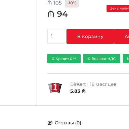
₼
105
-10%
Цена нал
₼
94
Количество
В корзину
A
товара
Hikvision
DS-
Кредит 0 %
Возврат НДС
7104HGHI-
M1
BirKart | 18 месяцев
5.83 ₼
Отзывы (0)