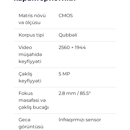
Matris növü
CMOS
və ölçüsu
Korpus tipi
Qubbəli
Video
2560 × 1944
müşahidə
keyfiyyəti
Çəkliş
5 MP
keyfiyyəti
Fokus
2.8 mm / 85.5°
məsafəsi və
çəkliş bucağı
Gecə
İnfraqırmızı sensor
görüntüsü