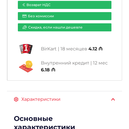
5mp
Возврат НДС
IR
Без комиссии
20m
MIC
Cкидка, если нашли дешевле
Turret
Turbo
HD
BirKart | 18 месяцев
4.12 ₼
KAMERA
Внутренний кредит | 12 мес
6.18 ₼
Характеристики
Основные
характеристики