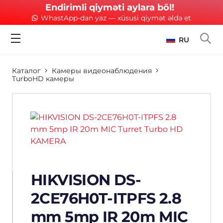
Endirimli qiyməti aylara böl!
WhastApp-dan yaz — xüsusi qiymət əldə et
RU
Каталог
Камеры видеонаблюдения
TurboHD камеры
HIKVISION DS-
2CE76H0T-ITPFS 2.8
mm 5mp IR 20m MIC