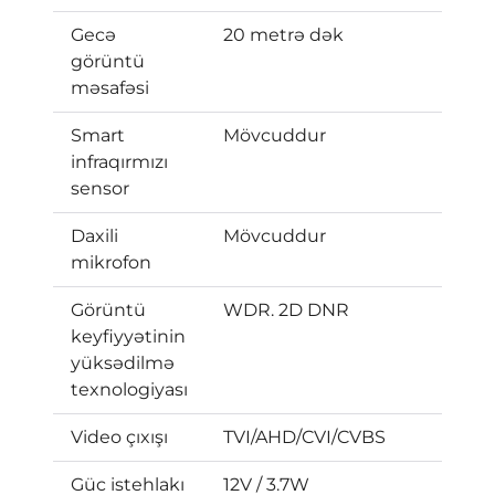
Gecə
20 metrə dək
görüntü
məsafəsi
Smart
Mövcuddur
infraqırmızı
sensor
Daxili
Mövcuddur
mikrofon
Görüntü
WDR. 2D DNR
keyfiyyətinin
yüksədilmə
texnologiyası
Video çıxışı
TVI/AHD/CVI/CVBS
Güc istehlakı
12V / 3.7W