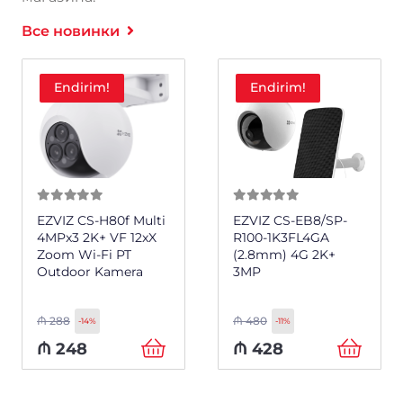
Все новинки
Endirim!
Endirim!
0
из 5
0
из 5
EZVIZ CS-H80f Multi
EZVIZ CS-EB8/SP-
4MPx3 2K+ VF 12xX
R100-1K3FL4GA
Zoom Wi-Fi PT
(2.8mm) 4G 2K+
Outdoor Kamera
3MP
₼
288
₼
480
-14%
-11%
₼
248
₼
428