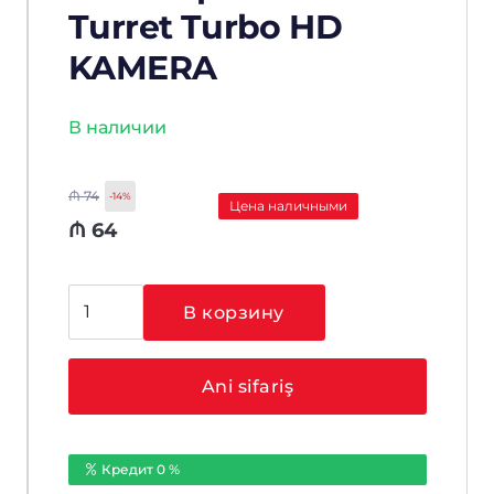
Turret Turbo HD
KAMERA
В наличии
₼
74
-14%
Цена наличными
₼
64
Количество
В корзину
товара
HIKVISION
DS-
Ani sifariş
2CE76H0T-
ITPFS
2.8
Кредит 0 %
mm