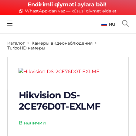
Endirimli qiyməti aylara böl!
WhastApp-dan yaz — xüsusi qiymət əldə et
RU
Каталог
Камеры видеонаблюдения
TurboHD камеры
Hikvision DS-
2CE76D0T-EXLMF
В наличии