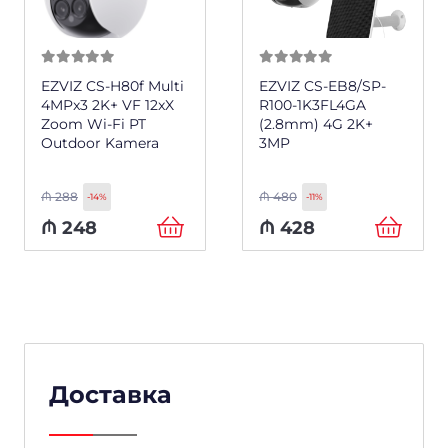
0
из 5
0
из 5
EZVIZ CS-H80f Multi
EZVIZ CS-EB8/SP-
4MPx3 2K+ VF 12xX
R100-1K3FL4GA
Zoom Wi-Fi PT
(2.8mm) 4G 2K+
Outdoor Kamera
3MP
₼
288
₼
480
-14%
-11%
₼
248
₼
428
Доставка