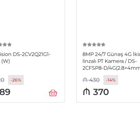
 5
0
из 5
ision DS-2CV2Q21G1-
8MP 24/7 Günəş 4G İki
 (W)
linzalı PT Kamera / DS-
2CFSP8-D/4G(2.8+4mm
20
₼
430
-26%
-14%
89
₼
370