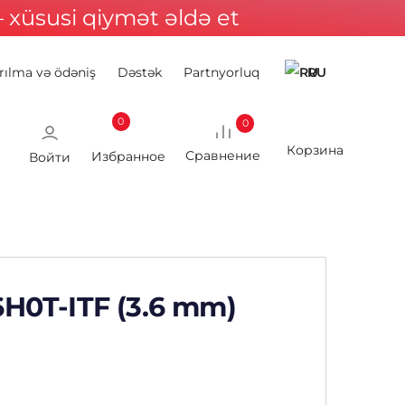
xüsusi qiymət əldə et
rılma və ödəniş
Dəstək
Partnyorluq
RU
0
0
Войти
6H0T-ITF (3.6 mm)