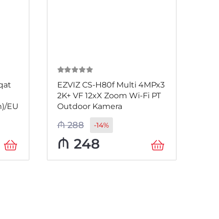
0
из 5
0
и
qat
EZVIZ CS-H80f Multi 4MPx3
EZV
2K+ VF 12xX Zoom Wi-Fi PT
1K3
)/EU
Outdoor Kamera
3M
₼
288
₼
4
-14%
₼
248
₼