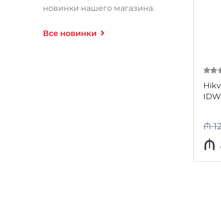
новинки нашего магазина.
Все новинки
0
из
Hikv
IDW
₼
1
₼