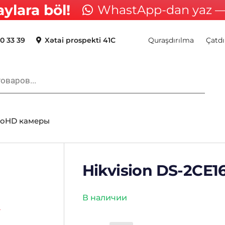
aylara böl!
WhastApp-dan yaz — 
0 33 39
Xətai prospekti 41C
Quraşdırılma
Çatdı
boHD камеры
Hikvision DS-2CE1
В наличии