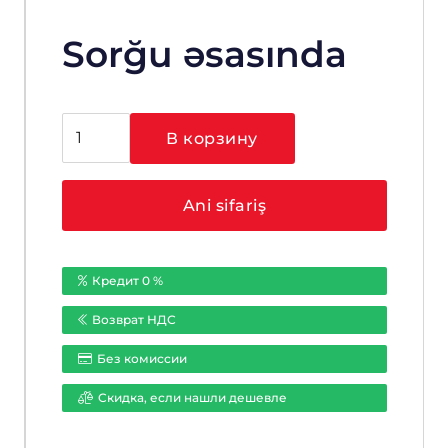
Sorğu əsasında
Количество
В корзину
товара
Hikvision
DS-
Ani sifariş
2CE16F7T-
IT5
(3.6
Кредит 0 %
mm)
Возврат НДС
Без комиссии
Cкидка, если нашли дешевле