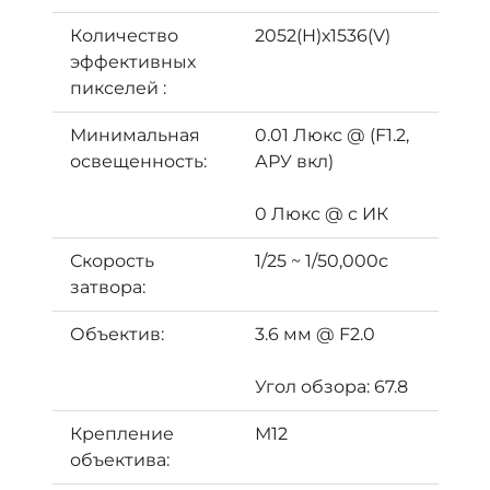
Количество
2052(H)х1536(V)
эффективных
пикселей :
Минимальная
0.01 Люкс @ (F1.2,
освещенность:
АРУ вкл)
0 Люкс @ с ИК
Скорость
1/25 ~ 1/50,000с
затвора:
Объектив:
3.6 мм @ F2.0
Угол обзора: 67.8
Крепление
М12
объектива: