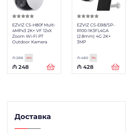
0
из 5
0
из 5
EZVIZ CS-H80f Multi
EZVIZ CS-EB8/SP-
4MPx3 2K+ VF 12xX
R100-1K3FL4GA
Zoom Wi-Fi PT
(2.8mm) 4G 2K+
Outdoor Kamera
3MP
₼
288
₼
480
-14%
-11%
₼
248
₼
428
Доставка