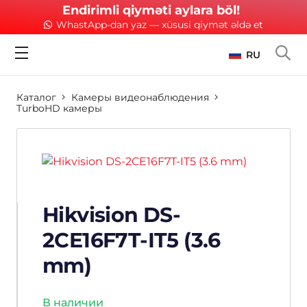
Endirimli qiyməti aylara böl!
WhastApp-dan yaz — xüsusi qiymət əldə et
RU
Каталог
Камеры видеонаблюдения
TurboHD камеры
Hikvision DS-
2CE16F7T-IT5 (3.6
mm)
В наличии