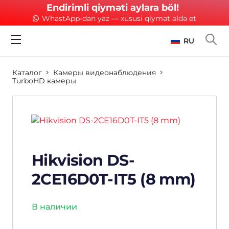
Endirimli qiyməti aylara böl!
WhastApp-dan yaz — xüsusi qiymət əldə et
RU
Каталог
Камеры видеонаблюдения
TurboHD камеры
Hikvision DS-
2CE16D0T-IT5 (8 mm)
В наличии