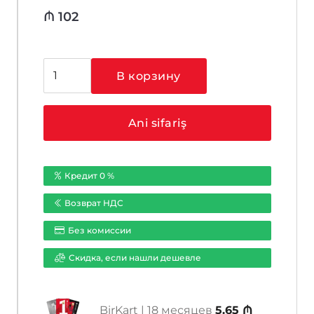
₼
102
Количество
В корзину
товара
Hikvision
DS-
Ani sifariş
2CE16D0T-
IT5
(8
Кредит 0 %
mm)
Возврат НДС
Без комиссии
Cкидка, если нашли дешевле
BirKart | 18 месяцев
5.65 ₼