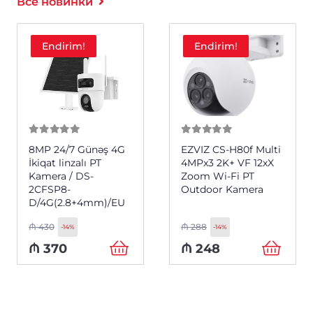
Все новинки
Endirim!
Endirim!
0
из 5
0
из 5
EZVIZ CS-H80f Multi
EZVIZ CS-EB8/SP-
4MPx3 2K+ VF 12xX
R100-1K3FL4GA
Zoom Wi-Fi PT
(2.8mm) 4G 2K+
Outdoor Kamera
3MP
₼
288
₼
480
-14%
-11%
₼
248
₼
428