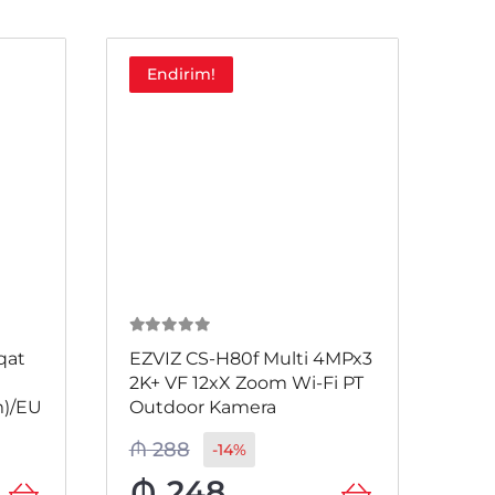
Endirim!
E
0
из 5
0
и
qat
EZVIZ CS-H80f Multi 4MPx3
EZV
2K+ VF 12xX Zoom Wi-Fi PT
1K3
)/EU
Outdoor Kamera
3M
₼
288
₼
4
-14%
₼
248
₼