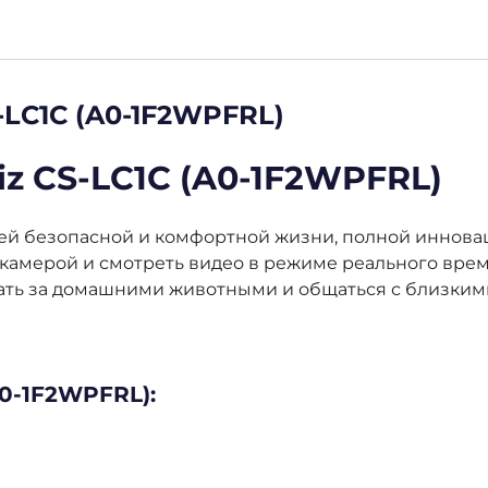
-LC1C (A0-1F2WPFRL)
iz CS-LC1C (A0-1F2WPFRL)
ей безопасной и комфортной жизни, полной иннова
ь камерой и смотреть видео в режиме реального врем
ть за домашними животными и общаться с близкими
A0-1F2WPFRL):