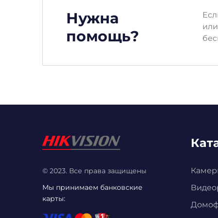
Нужна
Есл
или
помощь?
бес
Кат
Камер
© 2023. Все права защищены
Мы принимаем банковские
Видео
карты:
Домо