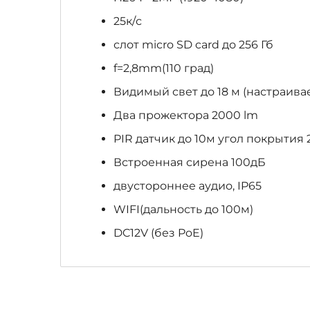
25к/с
слот miсro SD card до 256 Гб
f=2,8mm(110 град)
Видимый свет до 18 м (настраив
Два прожектора 2000 lm
PIR датчик до 10м угол покрытия 
Встроенная сирена 100дБ
двустороннее аудио, IP65
WIFI(дальность до 100м)
DC12V (без PoE)