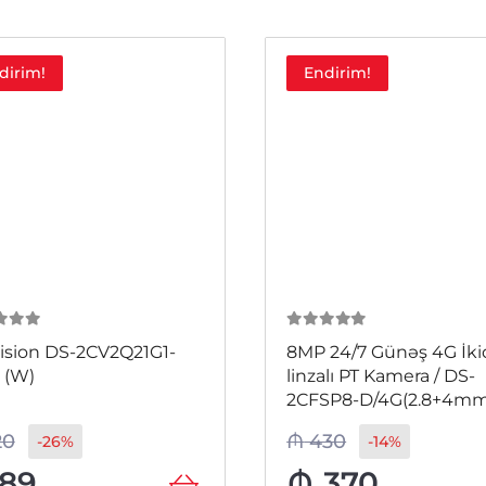
dirim!
Endirim!
 5
0
из 5
ision DS-2CV2Q21G1-
8MP 24/7 Günəş 4G İki
 (W)
linzalı PT Kamera / DS-
2CFSP8-D/4G(2.8+4mm
20
₼
430
-26%
-14%
89
₼
370