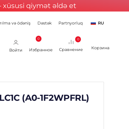
xüsusi qiymət əldə et
rılma və ödəniş
Dəstək
Partnyorluq
RU
0
0
Войти
S-LC1C (A0-1F2WPFRL)