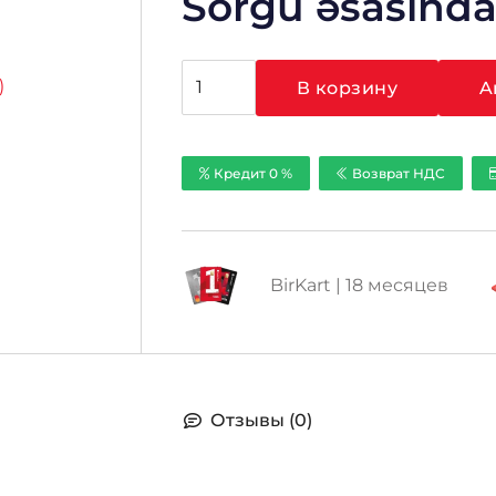
Sorğu əsasınd
Количество
В корзину
A
товара
Hikvision
Ezviz
Кредит 0 %
Возврат НДС
CS-
LC1C
(A0-
1F2WPFRL)
BirKart | 18 месяцев
Отзывы (0)