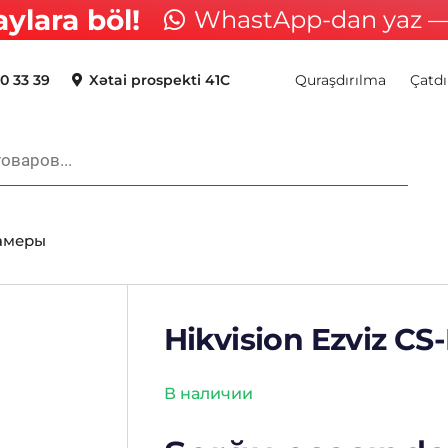
aylara böl!
WhastApp-dan yaz — 
0 33 39
Xətai prospekti 41C
Quraşdırılma
Çatdı
камеры
Hikvision Ezviz C
В наличии