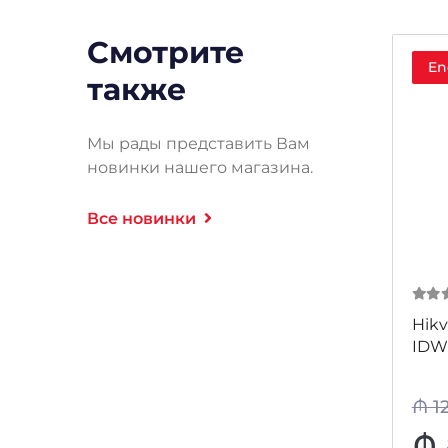
Смотрите
En
также
Мы рады представить Вам
новинки нашего магазина.
Все новинки
0
из
Hikv
IDW
₼
1
₼