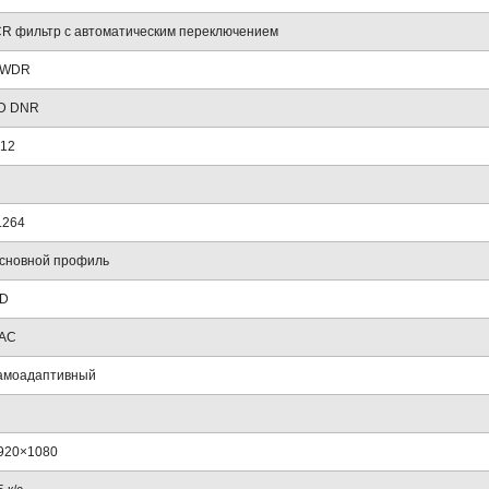
CR фильтр с автоматическим переключением
WDR
D DNR
12
.264
сновной профиль
D
AC
амоадаптивный
920×1080