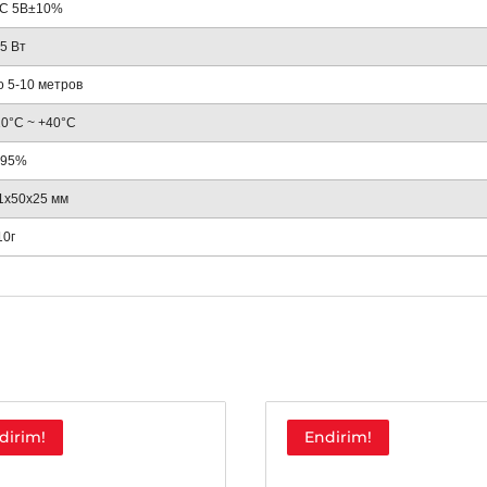
C 5В±10%
,5 Вт
о 5-10 метров
10°C ~ +40°C
 95%
1x50x25 мм
10г
dirim!
Endirim!