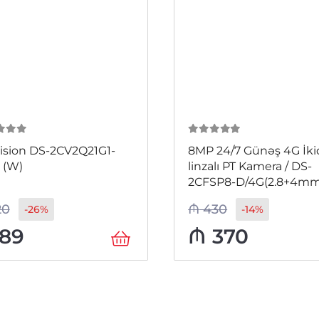
 5
0
из 5
ision DS-2CV2Q21G1-
8MP 24/7 Günəş 4G İki
 (W)
linzalı PT Kamera / DS-
2CFSP8-D/4G(2.8+4mm
20
₼
430
-26%
-14%
89
₼
370