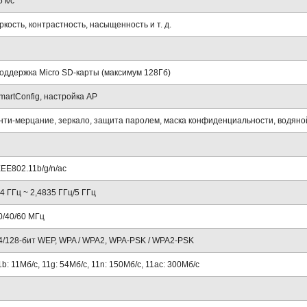
5 к/с
ркость, контрастность, насыщенность и т. д.
оддержка Micro SD-карты (максимум 128Гб)
martConfig, настройка AP
нти-мерцание, зеркало, защита паролем, маска конфиденциальности, водяно
EEE802.11b/g/n/ac
,4 ГГц ~ 2,4835 ГГц/5 ГГц
0/40/60 МГц
4/128-бит WEP, WPA / WPA2, WPA-PSK / WPA2-PSK
1b: 11Mб/с, 11g: 54Mб/с, 11n: 150Mб/с, 11ac: 300Mб/с