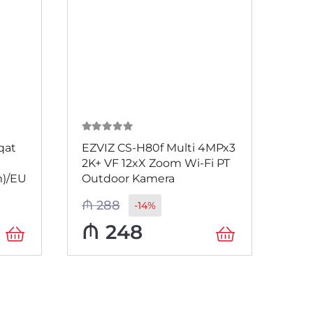
0
из 5
0
и
qat
EZVIZ CS-H80f Multi 4MPx3
EZV
2K+ VF 12xX Zoom Wi-Fi PT
1K3
)/EU
Outdoor Kamera
3M
₼
288
₼
4
-14%
₼
248
₼