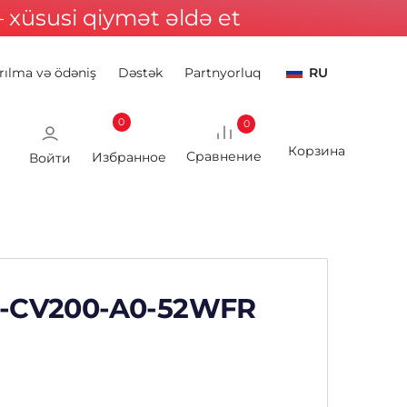
xüsusi qiymət əldə et
rılma və ödəniş
Dəstək
Partnyorluq
RU
0
0
Войти
CS-CV200-A0-52WFR