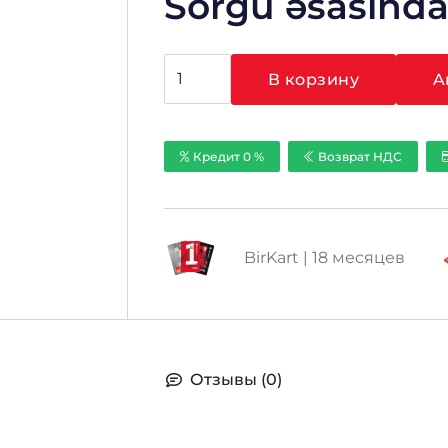
Sorğu əsasınd
Количество
В корзину
A
товара
Hikvision
EZVIZ
Кредит 0 %
Возврат НДС
CS-
CV200-
A0-
52WFR
BirKart | 18 месяцев
Отзывы (0)