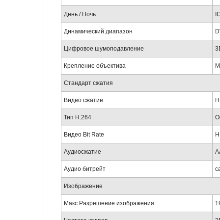
День / Ночь
I
Динамический диапазон
D
Цифровое шумоподавление
3
Крепление объектива
M
Стандарт сжатия
Видео сжатие
H
Тип H.264
О
Видео Bit Rate
H
Аудиосжатие
A
Аудио битрейт
с
Изображение
Макс Разрешение изображения
1