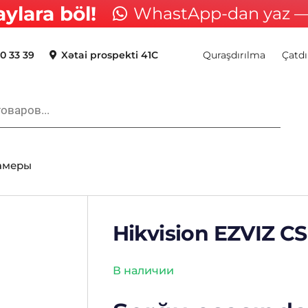
aylara böl!
WhastApp-dan yaz — 
0 33 39
Xətai prospekti 41C
Quraşdırılma
Çatdı
камеры
Hikvision EZVIZ 
В наличии