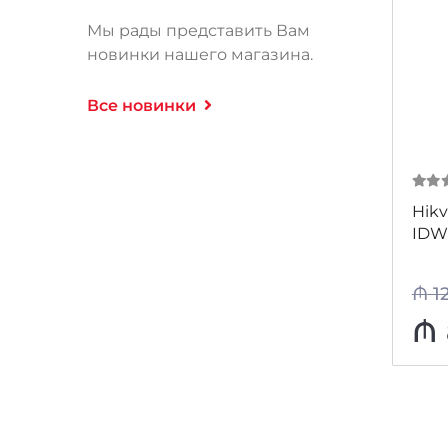
Мы рады представить Вам
новинки нашего магазина.
Все новинки
0
из
Hikv
IDW
₼
1
₼