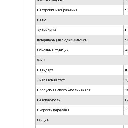
Частота кадров
2
Настройка изображения
Я
Сеть:
Хранилище
П
Конфигурация с одним ключом
S
Основные функции
А
Wi-Fi
Стандарт
I
Диапазон частот
2
Пропускная способность канала
2
Безопасность
6
Скорость передачи
1
Общие