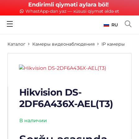
Endirimli qiyməti aylara böl!
WhastApp-dan yaz — xüsusi qiymət əldə et
RU
Каталог
Камеры видеонаблюдения
IP камеры
Hikvision DS-
2DF6A436X-AEL(T3)
В наличии