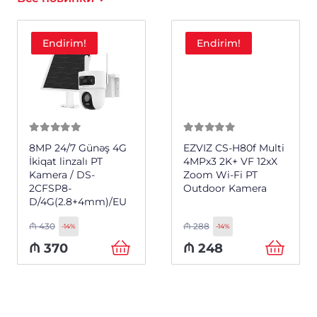
Endirim!
Endirim!
0
из 5
0
из 5
8MP 24/7 Günəş 4G
EZVIZ CS-H80f Multi
İkiqat linzalı PT
4MPx3 2K+ VF 12xX
Kamera / DS-
Zoom Wi-Fi PT
2CFSP8-
Outdoor Kamera
D/4G(2.8+4mm)/EU
₼
430
₼
288
-14%
-14%
₼
370
₼
248