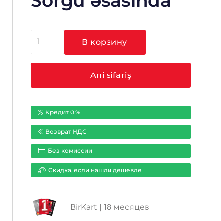
Sorğu əsasında
Количество
В корзину
товара
Hikvision
DS-
Ani sifariş
2DF6A436X-
AEL(T3)
Кредит 0 %
Возврат НДС
Без комиссии
Cкидка, если нашли дешевле
BirKart | 18 месяцев