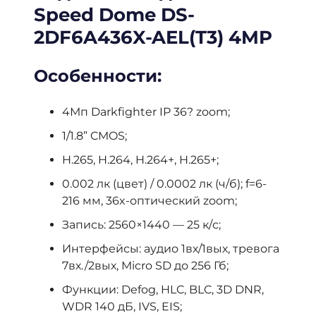
Speed Dome DS-
2DF6A436X-AEL(T3) 4MP
Особенности:
4Мп Darkfighter IP 36? zoom;
1/1.8” CMOS;
H.265, H.264, H.264+, H.265+;
0.002 лк (цвет) / 0.0002 лк (ч/б); f=6-
216 мм, 36x-оптический zoom;
Запись: 2560×1440 — 25 к/с;
Интерфейсы: аудио 1вх/1вых, тревога
7вх./2вых, Micro SD до 256 Гб;
Функции: Defog, HLC, BLC, 3D DNR,
WDR 140 дБ, IVS, EIS;