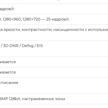
адров/с
, 1280×960, 1280×720 — 25 кадров/с
а яркости, контрастности, насыщенности с использ
а
 / 3D DNR / Defog / EIS
ивается
ивается
асписание
, BMP 128bit, настраиваемые зоны