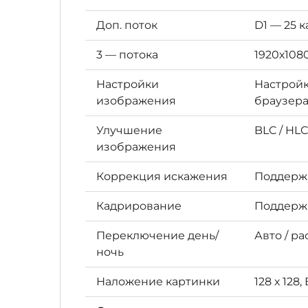
Доп. поток
D1 — 25 к
3 — потока
1920х1080
Настройки
Настройк
изображения
браузер
Улучшение
BLC / HLC
изображения
Коррекция искажения
Поддерж
Кадрирование
Поддерж
Переключение день/
Авто / р
ночь
Наложение картинки
128 х 128