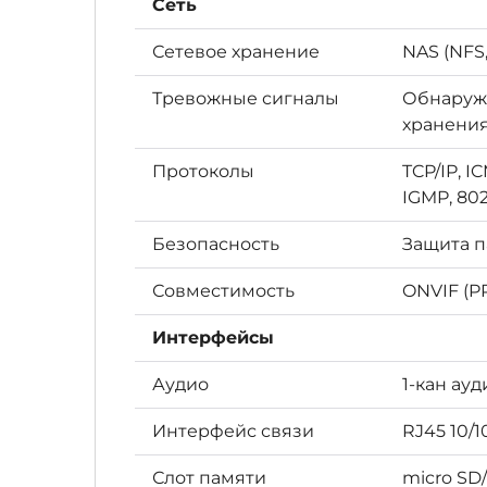
Сеть
Сетевое хранение
NAS (NFS
Тревожные сигналы
Обнаруже
хранени
Протоколы
TCP/IP, I
IGMP, 802
Безопасность
Защита п
Совместимость
ONVIF (PR
Интерфейсы
Аудио
1-кан ауд
Интерфейс связи
RJ45 10/1
Слот памяти
micro SD