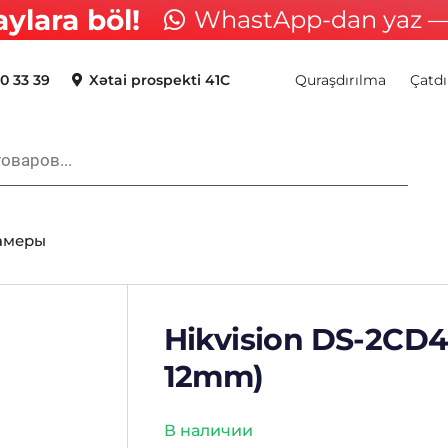
aylara böl!
WhastApp-dan yaz — 
0 33 39
Xətai prospekti 41C
Quraşdırılma
Çatdı
камеры
Hikvision DS-2CD
12mm)
В наличии