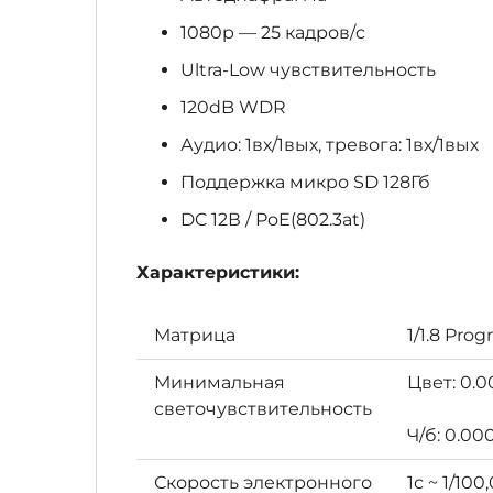
1080p — 25 кадров/с
Ultra-Low чувствительность
120dB WDR
Аудио: 1вх/1вых, тревога: 1вх/1вых
Поддержка микро SD 128Гб
DC 12В / PoE(802.3at)
Характеристики:
Матрица
1/1.8 Pro
Минимальная
Цвет: 0.0
светочувствительность
Ч/б: 0.00
Скорость электронного
1с ~ 1/100