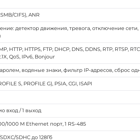
,SMB/CIFS), ANR
ние: детектор движения, тревога, отключение сети,
я
CMP, HTTP, HTTPS, FTP, DHCP, DNS, DDNS, RTP, RTSP, RT
.1X, QoS, IPv6, Bonjour
аролем, водяные знаки, фильтр IP-адресов, сброс о
OFILE S, PROFILE G), PSIA, CGI, ISAPI
ио вход / 1 выход
00/1000 M Ethernet порт, 1 RS-485
/SDXC/SDHC до 128Гб