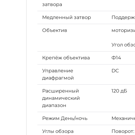
затвора
Медленный затвор
Поддерж
Объектив
моторизи
Угол обзо
Крепёж объектива
Ф14
Управление
DC
диафрагмой
Расширенный
120 дБ
динамический
диапазон
Режим День/ночь
Механич
Углы обзора
Поворот: 