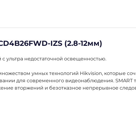
2CD4B26FWD-IZS (2.8-12мм)
й с ультра недостаточной освещенностью.
ножеством умных технологий Hikvision, которые соч
зовании для современного видеонаблюдения. SMART
ение вторжений и безотказное непрерывное следов