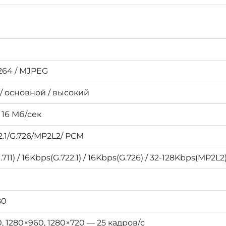
.264 / MJPEG
/ основной / высокий
 16 Мб/сек
22.1/G.726/MP2L2/ PCM
711) / 16Kbps(G.722.1) / 16Kbps(G.726) / 32-128Kbps(MP2L2
80
, 1280×960, 1280×720 — 25 кадров/с