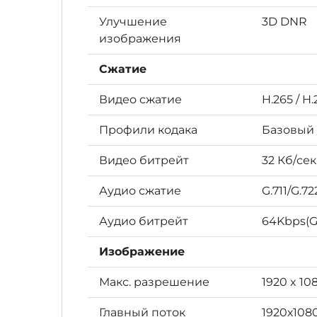
Улучшение
3D DNR
изображения
Сжатие
Видео сжатие
H.265 / H
Профили кодака
Базовый 
Видео битрейт
32 Кб/сек
Аудио сжатие
G.711/G.7
Аудио битрейт
64Kbps(G.
Изображение
Макс. разрешение
1920 x 10
Главный поток
1920х1080