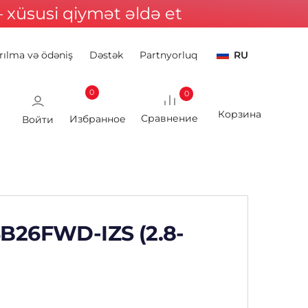
xüsusi qiymət əldə et
rılma və ödəniş
Dəstək
Partnyorluq
RU
0
0
Войти
4B26FWD-IZS (2.8-