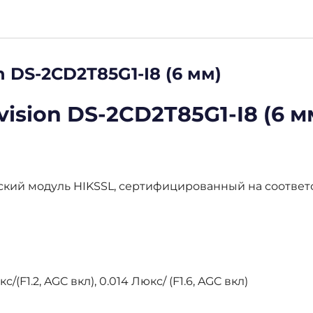
n DS-2CD2T85G1-I8 (6 мм)
ision DS-2CD2T85G1-I8 (6 м
ий модуль HIKSSL, сертифицированный на соответст
(F1.2, AGC вкл), 0.014 Люкс/ (F1.6, AGC вкл)