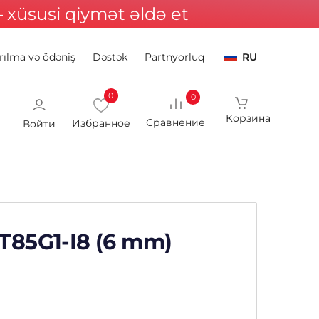
xüsusi qiymət əldə et
rılma və ödəniş
Dəstək
Partnyorluq
RU
0
0
Войти
T85G1-I8 (6 mm)