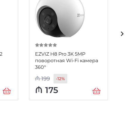
0
из 5
0
и
2
EZVIZ H8 Pro 3K 5MP
Hik
поворотная Wi-Fi камера
IDW
360°
₼
199
₼
1
-12%
₼
175
₼