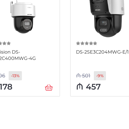
 5
0
из 5
ision DS-
DS-2SE3C204MWG-E/1
2C400MWG-4G
06
₼
501
-13%
-9%
178
₼
457