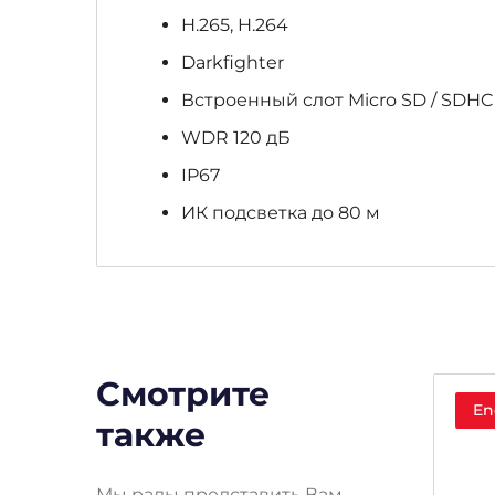
H.265, H.264
Darkfighter
Встроенный слот Micro SD / SDHC 
WDR 120 дБ
IP67
ИК подсветка до 80 м
Смотрите
Endirim!
En
также
Мы рады представить Вам