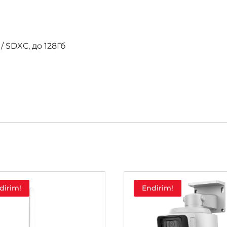
/ SDXC, до 128Гб
dirim!
Endirim!