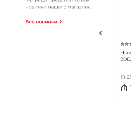
новинки нашего магазина.
Все новинки
0
из 5
0
из
EZVIZ CS-T30-10B-EU
Hikv
K+
2DE
₼
39
₼
2
-8%
₼
36
₼