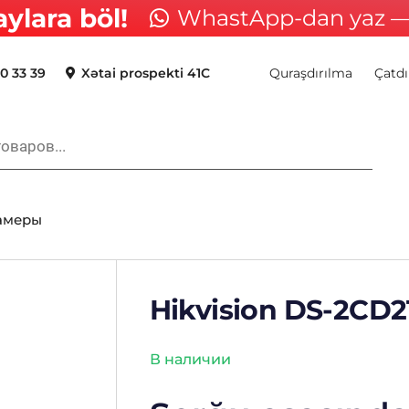
aylara böl!
WhastApp-dan yaz — 
0 33 39
Xətai prospekti 41C
Quraşdırılma
Çatdı
камеры
Hikvision DS-2CD2
В наличии