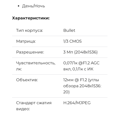
День/Ночь
Характеристики:
Тип корпуса:
Bullet
Матрица:
1/3 CMOS
Разрешение:
3 Мп (2048х1536)
Чувствительность,
0,07Лк @F1.2 AGС
лк:
вкл, 0,1Лк с ИК
Объектив:
12мм @ F1.2 (углы
обзора 2048х1536:
20)
Стандарт сжатия
H.264/MJPEG
видео: