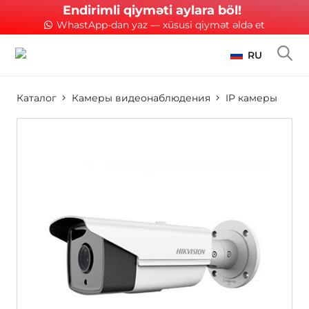
Endirimli qiyməti aylara böl!
WhastApp-dan yaz — xüsusi qiymət əldə et
RU
Каталог
Камеры видеонаблюдения
IP камеры