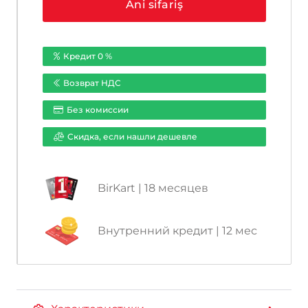
Ani sifariş
2CD2T32-
I5
(mm)
Кредит 0 %
Возврат НДС
Без комиссии
Cкидка, если нашли дешевле
BirKart | 18 месяцев
Внутренний кредит | 12 мес