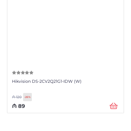
0
из 5
Hikvision DS-2CV2Q21G1-IDW (W)
₼
120
-26%
₼
89