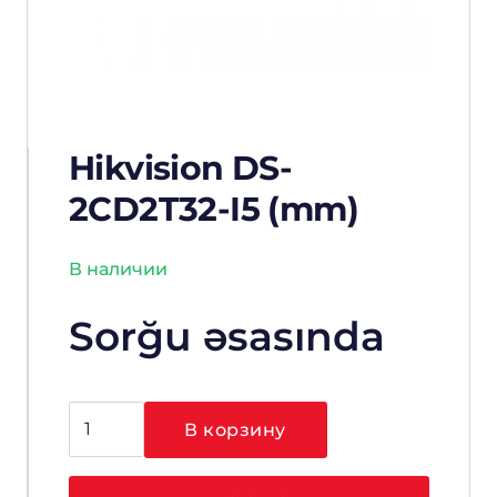
Hikvision DS-
2CD2T32-I5 (mm)
В наличии
Sorğu əsasında
Количество
В корзину
товара
Hikvision
DS-