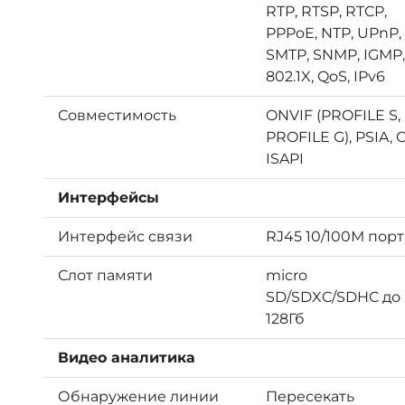
RTP, RTSP, RTCP,
PPPoE, NTP, UPnP,
SMTP, SNMP, IGMP,
802.1X, QoS, IPv6
Совместимость
ONVIF (PROFILE S,
PROFILE G), PSIA, C
ISAPI
Интерфейсы
Интерфейс связи
RJ45 10/100М порт
Слот памяти
micro
SD/SDXC/SDHC до
128Гб
Видео аналитика
Обнаружение линии
Пересекать