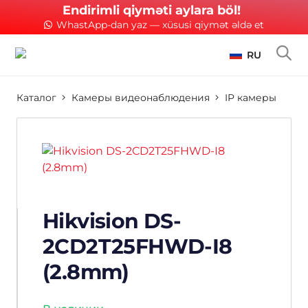
Endirimli qiyməti aylara böl!
WhastApp-dan yaz — xüsusi qiymət əldə et
RU
Каталог
Камеры видеонаблюдения
IP камеры
Hikvision DS-
2CD2T25FHWD-I8
(2.8mm)