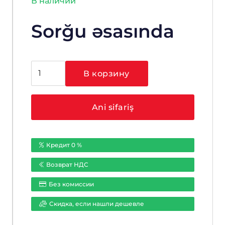
В наличии
Sorğu əsasında
Количество
В корзину
товара
Hikvision
DS-
Ani sifariş
2CD2T25FHWD-
I8
(2.8mm)
Кредит 0 %
Возврат НДС
Без комиссии
Cкидка, если нашли дешевле