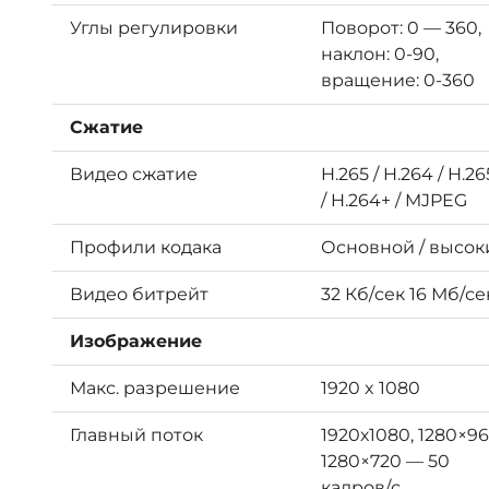
Углы регулировки
Поворот: 0 — 360,
наклон: 0-90,
вращение: 0-360
Сжатие
Видео сжатие
H.265 / H.264 / H.26
/ H.264+ / MJPEG
Профили кодака
Основной / высок
Видео битрейт
32 Кб/сек 16 Мб/се
Изображение
Макс. разрешение
1920 x 1080
Главный поток
1920х1080, 1280×96
1280×720 — 50
кадров/с