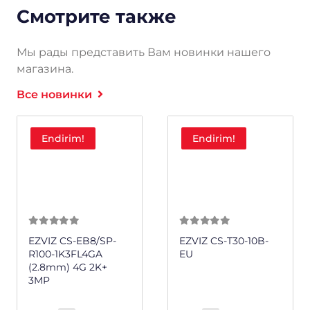
Смотрите также
Мы рады представить Вам новинки нашего
магазина.
Все новинки
Endirim!
Endirim!
0
из 5
0
из 5
EZVIZ CS-EB8/SP-
EZVIZ CS-T30-10B-
R100-1K3FL4GA
EU
(2.8mm) 4G 2K+
3MP