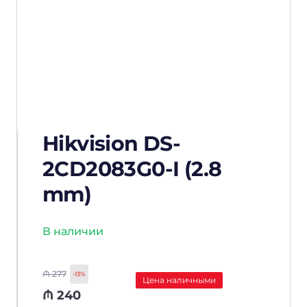
Hikvision DS-
2CD2083G0-I (2.8
mm)
В наличии
₼
277
-13%
Цена наличными
₼
240