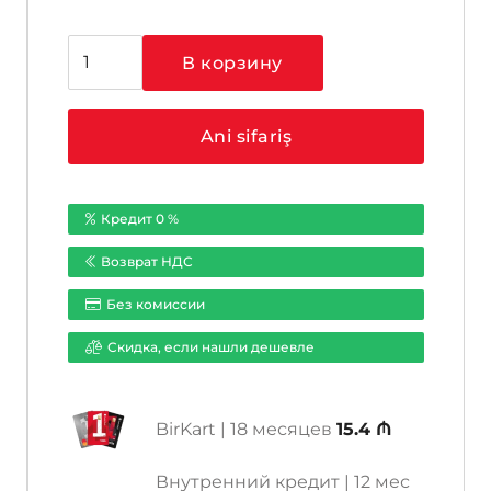
Количество
В корзину
товара
Hikvision
DS-
Ani sifariş
2CD2083G0-
I
(2.8
Кредит 0 %
mm)
Возврат НДС
Без комиссии
Cкидка, если нашли дешевле
BirKart | 18 месяцев
15.4 ₼
Внутренний кредит | 12 мес