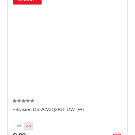
0
из 5
Hikvision DS-2CV2Q21G1-IDW (W)
₼
120
-26%