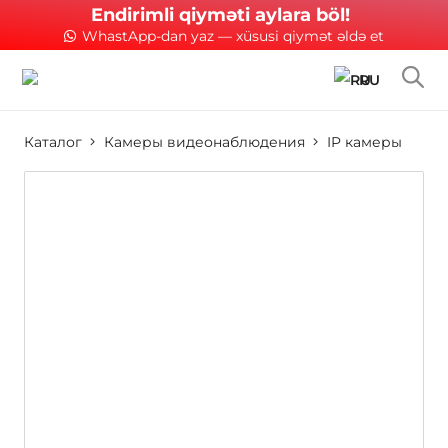
Endirimli qiyməti aylara böl!
WhastApp-dan yaz — xüsusi qiymət əldə et
RU
Каталог
Камеры видеонаблюдения
IP камеры