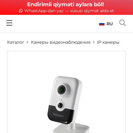
Endirimli qiyməti aylara böl!
WhastApp-dan yaz — xüsusi qiymət əldə et
RU
Каталог
Камеры видеонаблюдения
IP камеры