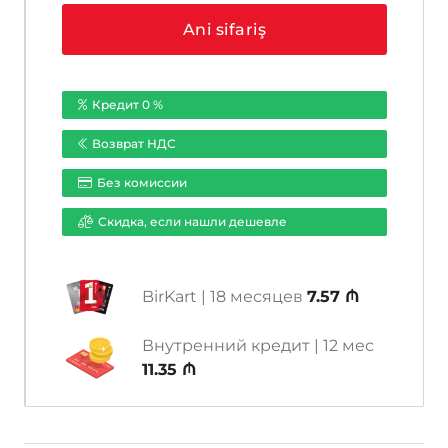
DS-
Ani sifariş
I214W(C)
(2mm)
Кредит 0 %
Возврат НДС
Без комиссии
Cкидка, если нашли дешевле
BirKart | 18 месяцев
7.57 ₼
Внутренний кредит | 12 мес
11.35 ₼