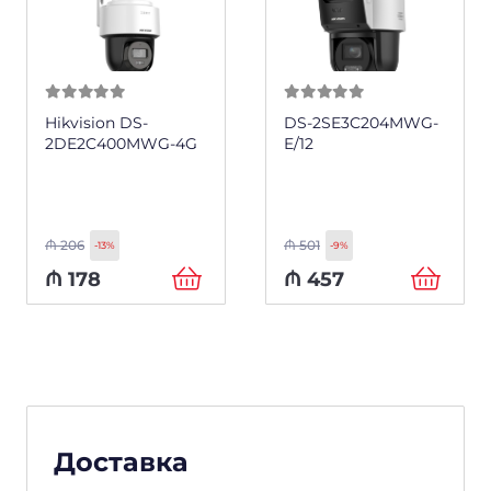
0
из 5
0
из 5
Hikvision DS-
DS-2SE3C204MWG-
2DE2C400MWG-4G
E/12
₼
206
₼
501
-13%
-9%
₼
178
₼
457
Доставка