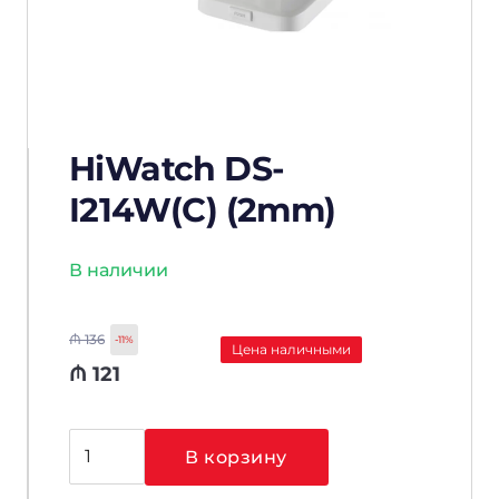
HiWatch DS-
I214W(C) (2mm)
В наличии
₼
136
-11%
Цена наличными
₼
121
Количество
В корзину
товара
HiWatch