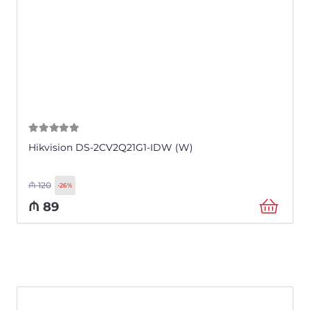
0
из 5
Hikvision DS-2CV2Q21G1-IDW (W)
₼
120
-26%
₼
89