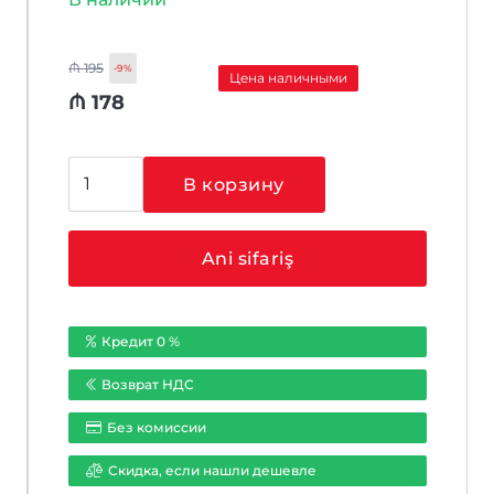
₼
195
-9%
Цена наличными
₼
178
Количество
В корзину
товара
EZVIZ
H5
Ani sifariş
4G
Кредит 0 %
Возврат НДС
Без комиссии
Cкидка, если нашли дешевле