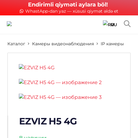
Endirimli qiyməti aylara böl!
WhastApp-dan yaz — xüsusi qiymət əldə et
RU
Каталог
Камеры видеонаблюдения
IP камеры
EZVIZ H5 4G
В наличии