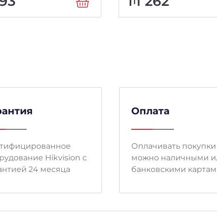
93
₼
262
рантия
Оплата
тифицированное
Оплачивать покупки
рудование Hikvision с
можно наличными и
антией 24 месяца
банковскими карта