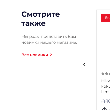
Смотрите
Endirim!
En
также
Мы рады представить Вам
новинки нашего магазина.
Все новинки
0
из 5
0
из
HIKVISION TV2810D-MPIR
Hikv
HD LENS
Fok
Len
₼
111
₼
1
-13%