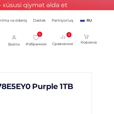
xüsusi qiymət əldə et
rılma və ödəniş
Dəstək
Partnyorluq
RU
0
0
Войти
8E5EY0 Purple 1TB