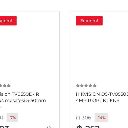
dirim!
Endirim!
 5
0
из 5
ision TV0550D-IR
HIKVISION DS-TV0550
us mesafesi 5-50mm
4MPIR OPTIK LENS
s
01
₼
306
-7%
-14%