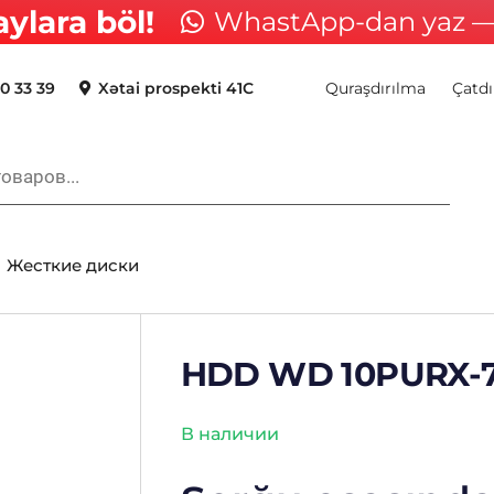
aylara böl!
WhastApp-dan yaz — 
0 33 39
Xətai prospekti 41C
Quraşdırılma
Çatdı
Жесткие диски
HDD WD 10PURX-7
В наличии