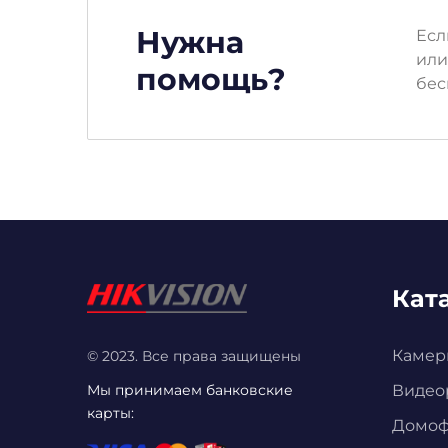
Нужна
Есл
или
помощь?
бес
Кат
Камер
© 2023. Все права защищены
Мы принимаем банковские
Видео
карты:
Домо