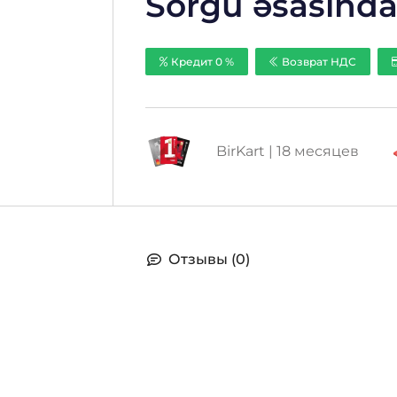
Sorğu əsasınd
Кредит 0 %
Возврат НДС
BirKart | 18 месяцев
Отзывы (0)