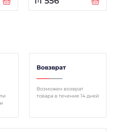
₼
556
₼
Вовзврат
Возможен возврат
ли
товара в течение 14 дней
ми