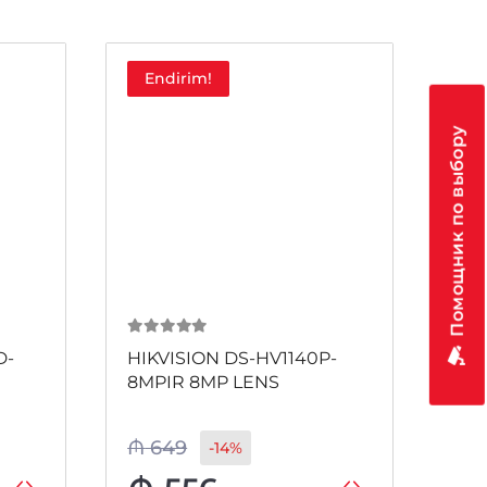
Endirim!
E
Помощник по выбору
0
из 5
0
и
D-
HIKVISION DS-HV1140P-
HIK
8MPIR 8MP LENS
₼
649
₼
1
-14%