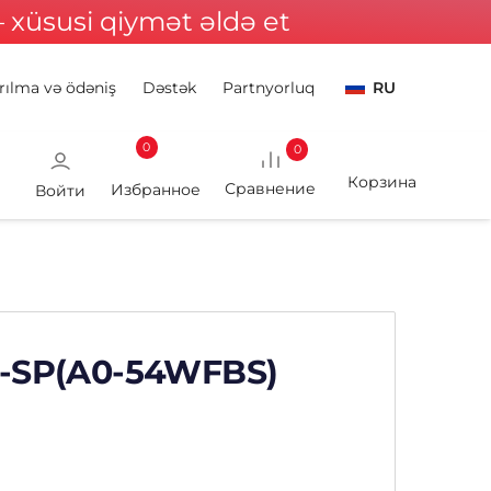
xüsusi qiymət əldə et
rılma və ödəniş
Dəstək
Partnyorluq
RU
0
0
Войти
CS-SP(A0-54WFBS)