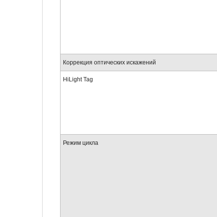
Коррекция оптических искажений
HiLight Tag
Режим цикла