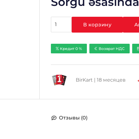
Sorğu əsasınd
Количество
В корзину
A
товара
Hikvision
EZVIZ
Кредит 0 %
Возврат НДС
CS-
SP(A0-
54WFBS)
BirKart | 18 месяцев
Отзывы (0)