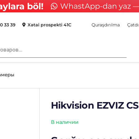
aylara böl!
WhastApp-dan yaz — 
0 33 39
Xətai prospekti 41C
Quraşdırılma
Çatdı
камеры
Hikvision EZVIZ 
В наличии