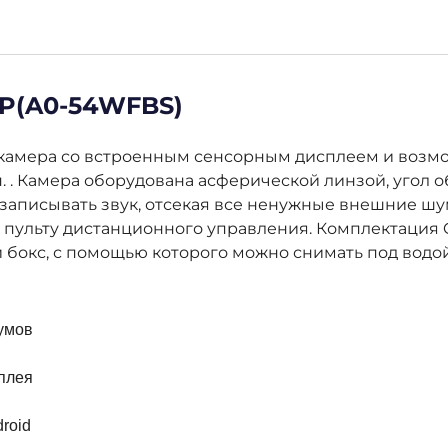
SP(A0-54WFBS)
-камера со встроенным сенсорным дисплеем и возм
п. . Камера оборудована асферической линзой, угол о
записывать звук, отсекая все ненужные внешние шу
 пульту дистанционного управления. Комплектация 
окс, с помощью которого можно снимать под водой 
умов
плея
roid