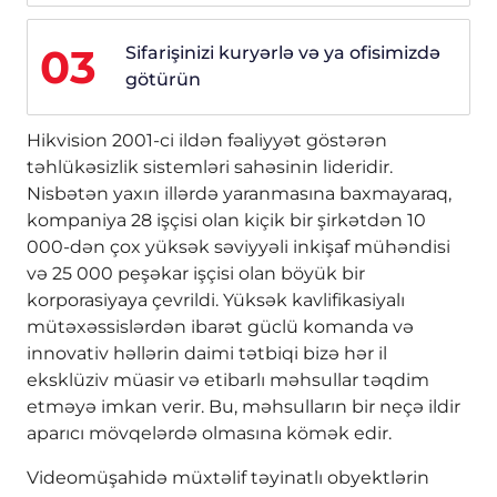
03
Sifarişinizi kuryərlə və ya ofisimizdə
götürün
Hikvision 2001-ci ildən fəaliyyət göstərən
təhlükəsizlik sistemləri sahəsinin lideridir.
Nisbətən yaxın illərdə yaranmasına baxmayaraq,
kompaniya 28 işçisi olan kiçik bir şirkətdən 10
000-dən çox yüksək səviyyəli inkişaf mühəndisi
və 25 000 peşəkar işçisi olan böyük bir
korporasiyaya çevrildi. Yüksək kavlifikasiyalı
mütəxəssislərdən ibarət güclü komanda və
innovativ həllərin daimi tətbiqi bizə hər il
eksklüziv müasir və etibarlı məhsullar təqdim
etməyə imkan verir. Bu, məhsulların bir neçə ildir
aparıcı mövqelərdə olmasına kömək edir.
Videomüşahidə müxtəlif təyinatlı obyektlərin