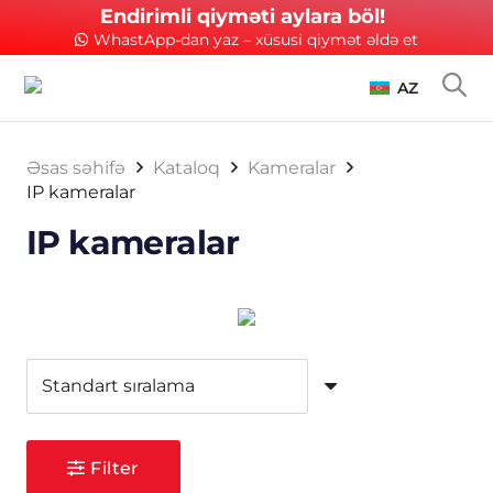
Endirimli qiyməti aylara böl!
WhastApp-dan yaz – xüsusi qiymət əldə et
AZ
Əsas səhifə
Kataloq
Kameralar
IP kameralar
IP kameralar
Filter