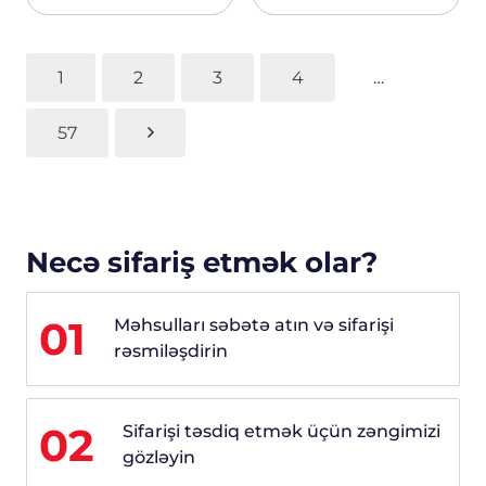
1
2
3
4
…
57
Necə sifariş etmək olar?
01
Məhsulları səbətə atın və sifarişi
rəsmiləşdirin
02
Sifarişi təsdiq etmək üçün zəngimizi
gözləyin