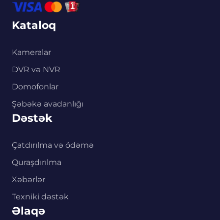
Kataloq
Kameralar
DVR və NVR
Domofonlar
Şəbəkə avadanlığı
Dəstək
Çatdırılma və ödəmə
Quraşdırılma
Xəbərlər
Texniki dəstək
Əlaqə