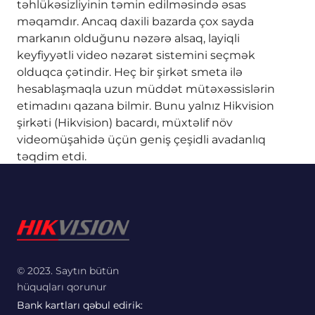
təhlükəsizliyinin təmin edilməsində əsas
məqamdır. Ancaq daxili bazarda çox sayda
markanın olduğunu nəzərə alsaq, layiqli
keyfiyyətli video nəzarət sistemini seçmək
olduqca çətindir. Heç bir şirkət smeta ilə
hesablaşmaqla uzun müddət mütəxəssislərin
etimadını qazana bilmir. Bunu yalnız Hikvision
şirkəti (Hikvision) bacardı, müxtəlif növ
videomüşahidə üçün geniş çeşidli avadanlıq
təqdim etdi.
© 2023. Saytın bütün
hüquqları qorunur
Bank kartları qəbul edirik: