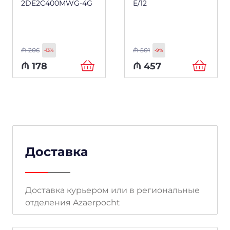
2DE2C400MWG-4G
E/12
₼
206
₼
501
-13%
-9%
₼
178
₼
457
Доставка
Доставка курьером или в региональные
отделения Azaerpocht