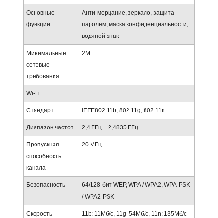
Основные
Анти-мерцание, зеркало, защита
функции
паролем, маска конфиденциальности,
водяной знак
Минимальные
2М
сетевые
требования
Wi-Fi
Стандарт
IEEE802.11b, 802.11g, 802.11n
Диапазон частот
2,4 ГГц ~ 2,4835 ГГц
Пропускная
20 МГц
способность
канала
Безопасность
64/128-бит WEP, WPA / WPA2, WPA-PSK
/ WPA2-PSK
Скорость
11b: 11Mб/с, 11g: 54Mб/с, 11n: 135Mб/с