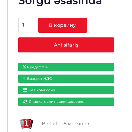
Sorğu əsasında
Количество
В корзину
товара
Hikvision
Ezviz
Ani sifariş
CS-
CV246-
A0-
Кредит 0 %
3B1WFR
Возврат НДС
Без комиссии
Cкидка, если нашли дешевле
BirKart | 18 месяцев