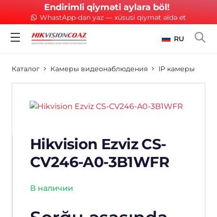
Endirimli qiyməti aylara böl!
WhastApp-dan yaz — xüsusi qiymət əldə et
RU
Каталог
Камеры видеонаблюдения
IP камеры
Hikvision Ezviz CS-
CV246-A0-3B1WFR
В наличии