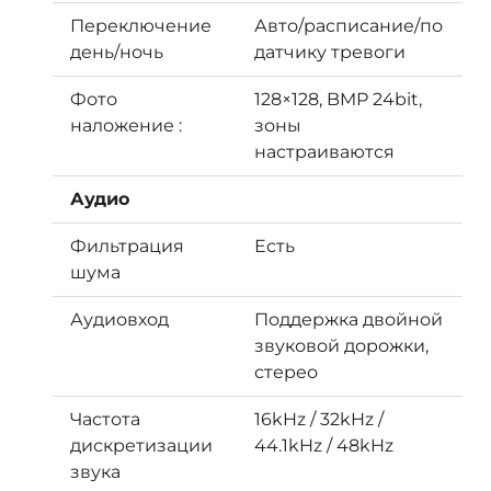
Переключение
Авто/расписание/по
день/ночь
датчику тревоги
Фото
128×128, BMP 24bit,
наложение :
зоны
настраиваются
Аудио
Фильтрация
Есть
шума
Аудиовход
Поддержка двойной
звуковой дорожки,
стерео
Частота
16kHz / 32kHz /
дискретизации
44.1kHz / 48kHz
звука