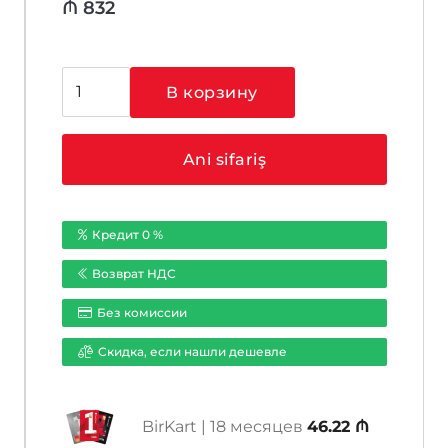
₼
832
Количество
В корзину
товара
Hikvision
DS-
Ani sifariş
2CD6026FWD-
A/F
Кредит 0 %
Возврат НДС
Без комиссии
Cкидка, если нашли дешевле
BirKart | 18 месяцев
46.22 ₼