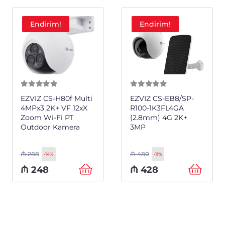
Endirim!
Endirim!
0
из 5
0
из 5
EZVIZ CS-H80f Multi
EZVIZ CS-EB8/SP-
4MPx3 2K+ VF 12xX
R100-1K3FL4GA
Zoom Wi-Fi PT
(2.8mm) 4G 2K+
Outdoor Kamera
3MP
₼
288
₼
480
-14%
-11%
₼
248
₼
428