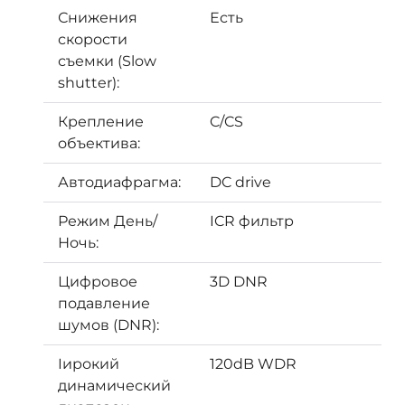
Снижения
Есть
скорости
съемки (Slow
shutter):
Крепление
C/CS
объектива:
Автодиафрагма:
DC drive
Режим День/
ICR фильтр
Ночь:
Цифровое
3D DNR
подавление
шумов (DNR):
Iирокий
120dB WDR
динамический