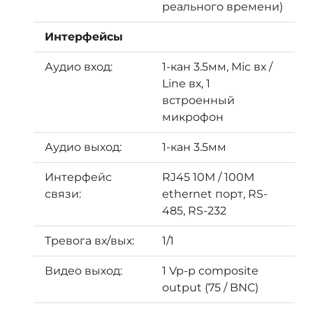
реального времени)
Интерфейсы
Аудио вход:
1-кан 3.5мм, Mic вх /
Line вх, 1
встроенный
микрофон
Аудио выход:
1-кан 3.5мм
Интерфейс
RJ45 10M / 100M
связи:
ethernet порт, RS-
485, RS-232
Тревога вх/вых:
1/1
Видео выход:
1 Vp-p composite
output (75 / BNC)