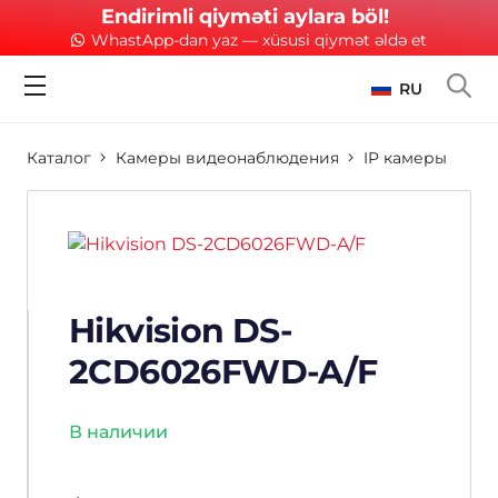
Endirimli qiyməti aylara böl!
WhastApp-dan yaz — xüsusi qiymət əldə et
RU
Каталог
Камеры видеонаблюдения
IP камеры
Hikvision DS-
2CD6026FWD-A/F
В наличии