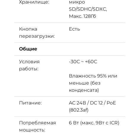
Хранилище:
микро
SD/SDHC/SDXC,
Макс. 128Гб
Кнопка
Есть
перезагрузки:
Общие
Условия
-30C ~ +60C
работы:
Влажность 95% или
меньше (без
конденсата)
Питание:
AC 24В / DC 12 / PoE
(802.3af)
Потребляемая
6 Вт (макс. 9Вт с ICR)
мощность: