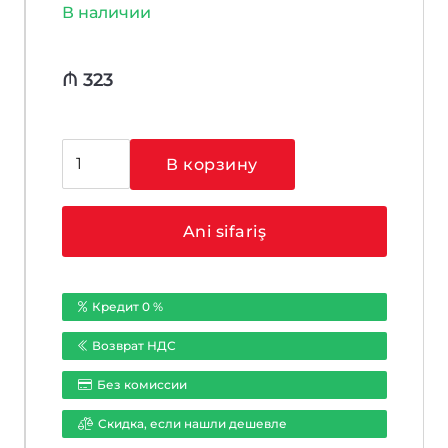
В наличии
₼
323
Количество
В корзину
товара
Hikvision
DS-
Ani sifariş
2CD2T63G2-
4I
4
Кредит 0 %
mm
Возврат НДС
Без комиссии
Cкидка, если нашли дешевле