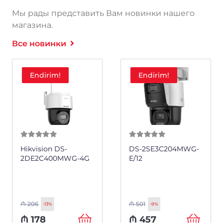
Мы рады представить Вам новинки нашего
магазина.
Все новинки
Endirim!
Endirim!
0
из 5
0
из 5
Hikvision DS-
DS-2SE3C204MWG-
2DE2C400MWG-4G
E/12
₼
206
₼
501
-13%
-9%
₼
178
₼
457