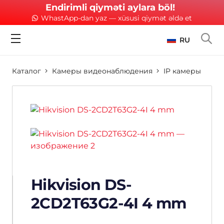
Endirimli qiyməti aylara böl!
WhastApp-dan yaz — xüsusi qiymət əldə et
RU
Каталог
Камеры видеонаблюдения
IP камеры
Hikvision DS-
2CD2T63G2-4I 4 mm