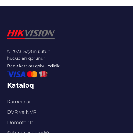
© 2023. Saytın bütün
hüquqları qorunur
Bank kartları qəbul edirik:
Kataloq
Kameralar
DVR və NVR
Domofonlar
Şəbəkə avadanlığı