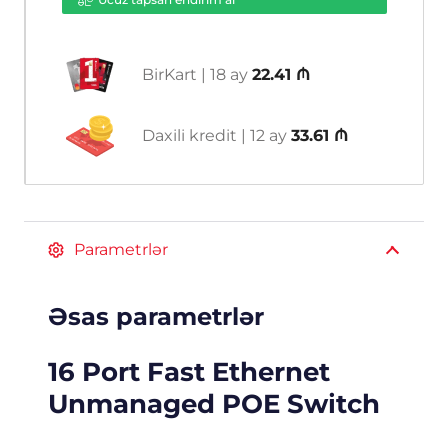
budget,
300
m
BirKart | 18 ay
22.41 ₼
POE
ədəd
Daxili kredit | 12 ay
33.61 ₼
Parametrlər
Əsas parametrlər
16 Port Fast Ethernet
Unmanaged POE Switch