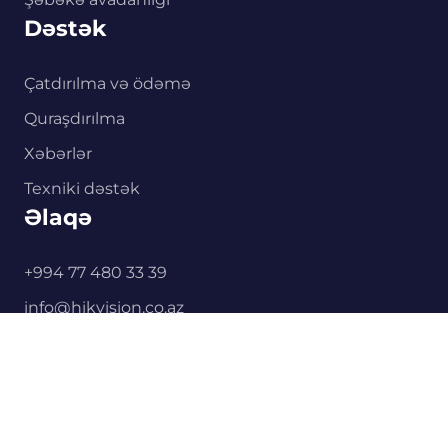
Dəstək
Çatdırılma və ödəmə
Quraşdırılma
Xəbərlər
Texniki dəstək
Əlaqə
0
+994 77 480 33 39
Əsas
Kataloq
Səbət
Quraşdırma
Əlaqə
info@hikvision.co.az
Xətai pr. 41c
Məxfilik Siyasəti