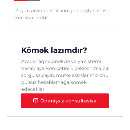
14 gün ərzində malların geri qaytarılması
mümkünndür
Kömək lazımdır?
Avadanlıq seçməkdə və ya sistemi
hesablayarkən çətinlik çəkirsinizsə bir
sorğu saxlayın, mütəxəssislərimiz onu
pulsuz hesablamağa kömək
edəcəklər.
Ödənişsiz konsultasiya