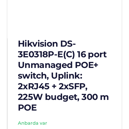
Hikvision DS-
3E0318P-E(C) 16 port
Unmanaged POE+
switch, Uplink:
2xRJ45 + 2xSFP,
225W budget, 300 m
POE
Anbarda var