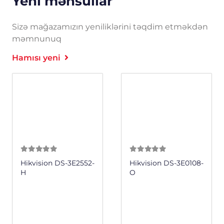
Yeni məhsullar
Sizə mağazamızın yeniliklərini təqdim etməkdən
məmnunuq
Hamısı yeni
0
из 5
0
из 5
Hikvision DS-3E2552-
Hikvision DS-3E0108-
H
O