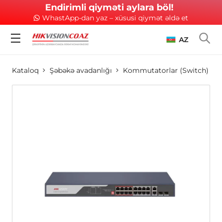
Endirimli qiyməti aylara böl!
WhastApp-dan yaz – xüsusi qiymət əldə et
AZ
Kataloq
Şəbəkə avadanlığı
Kommutatorlar (Switch)