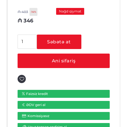
Nağd qiymət
₼
403
-14%
₼
346
Hikvision
Səbətə at
DS-
3E0318P-
E(C)
Ani sifariş
16
port
Unmanaged
POE+
switch,
Faizsiz kredit
Uplink:
ƏDV geri al
2xRJ45
+
Komissiyasız
2xSFP,
225W
Ucuz tapsan endirim al