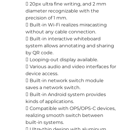
 20px ultra fine writing, and 2 mm
diameter recognizable with the
precision of 1 mm.
 Built-in Wi-Fi realizes miracasting
without any cable connection.
 Built-in interactive whiteboard
system allows annotating and sharing
by QR code.
 Looping-out display available.
 Various audio and video interfaces for
device access.
 Built-in network switch module
saves a network switch.
 Built-in Android system provides
kinds of applications.
 Compatible with OPS/OPS-C devices,
realizing smooth switch between
built-in systems.
 Ultra-thin design with aluminum