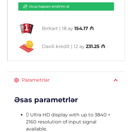
Ucuz tapsan endirim al
BirKart | 18 ay
154.17 ₼
Daxili kredit | 12 ay
231.25 ₼
Parametrlər
Əsas parametrlər
 Ultra HD display with up to 3840 ×
2160 resolution of input signal
available.