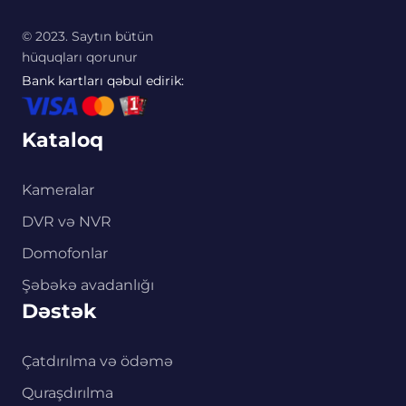
© 2023. Saytın bütün
hüquqları qorunur
Bank kartları qəbul edirik:
Kataloq
Kameralar
DVR və NVR
Domofonlar
Şəbəkə avadanlığı
Dəstək
Çatdırılma və ödəmə
Quraşdırılma