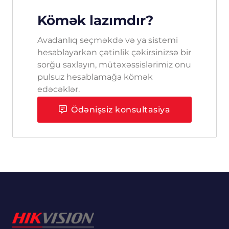
Kömək lazımdır?
Avadanlıq seçməkdə və ya sistemi
hesablayarkən çətinlik çəkirsinizsə bir
sorğu saxlayın, mütəxəssislərimiz onu
pulsuz hesablamağa kömək
edəcəklər.
Ödənişsiz konsultasiya