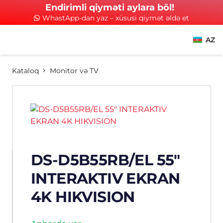
Endirimli qiyməti aylara böl!
WhastApp-dan yaz – xüsusi qiymət əldə et
AZ
Kataloq
Monitor və TV
DS-D5B55RB/EL 55″
INTERAKTIV EKRAN
4K HIKVISION