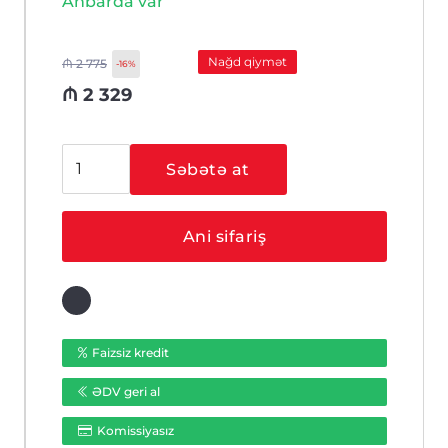
Anbarda var
Nağd qiymət
₼
2 775
-16%
₼
2 329
DS-
Səbətə at
D5B55RB/EL
55"
INTERAKTIV
Ani sifariş
EKRAN
4K
HIKVISION
ədəd
Faizsiz kredit
ƏDV geri al
Komissiyasız