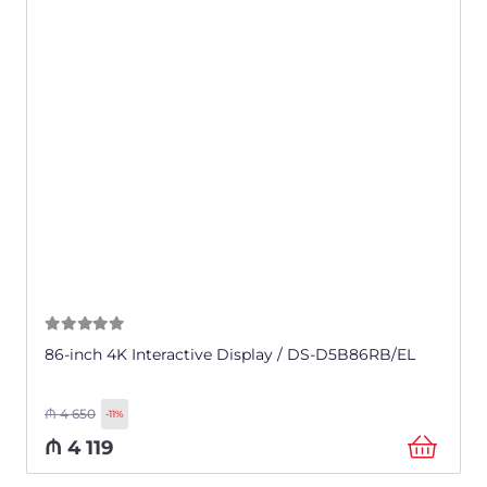
0
из 5
86-inch 4K Interactive Display / DS-D5B86RB/EL
₼
4 650
-11%
₼
4 119