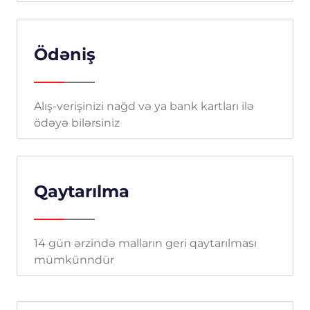
Ödəniş
Alış-verişinizi nağd və ya bank kartları ilə
ödəyə bilərsiniz
Qaytarılma
14 gün ərzində malların geri qaytarılması
mümkünndür