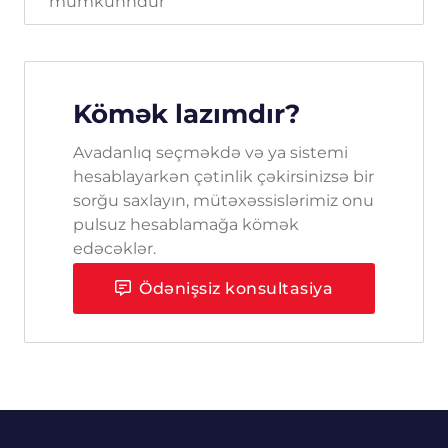
mümkünndür
Kömək lazımdır?
Avadanlıq seçməkdə və ya sistemi
hesablayarkən çətinlik çəkirsinizsə bir
sorğu saxlayın, mütəxəssislərimiz onu
pulsuz hesablamağa kömək
edəcəklər.
Ödənişsiz konsultasiya