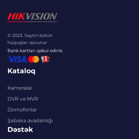
© 2023. Saytın bütün
hüquqları qorunur
Bank kartları qəbul edirik:
Kataloq
Kameralar
DVR və NVR
Domofonlar
Şəbəkə avadanlığı
Dəstək