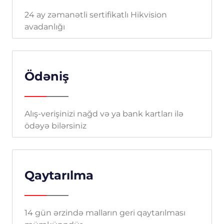
24 ay zəmanətli sertifikatlı Hikvision
avadanlığı
Ödəniş
Alış-verişinizi nağd və ya bank kartları ilə
ödəyə bilərsiniz
Qaytarılma
14 gün ərzində malların geri qaytarılması