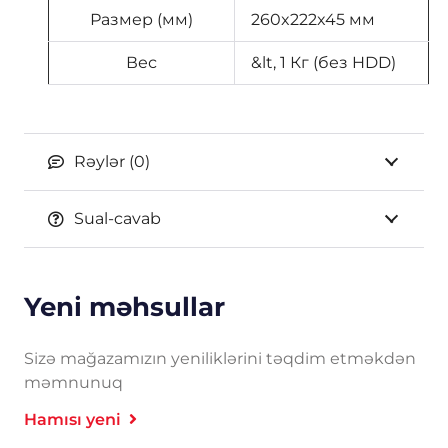
Размер (мм)
260x222x45 мм
Вес
&lt, 1 Кг (без HDD)
Rəylər (0)
Sual-cavab
Yeni məhsullar
Sizə mağazamızın yeniliklərini təqdim etməkdən
məmnunuq
Hamısı yeni