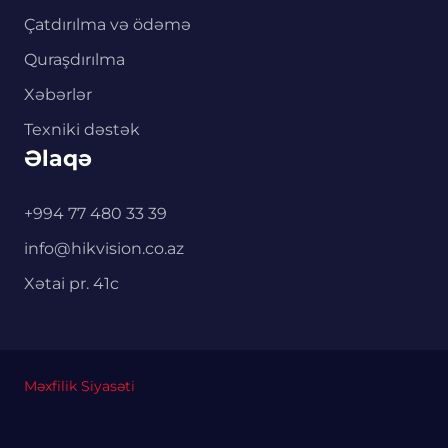
Çatdırılma və ödəmə
Quraşdırılma
Xəbərlər
Texniki dəstək
Əlaqə
+994 77 480 33 39
info@hikvision.co.az
Xətai pr. 41c
Məxfilik Siyasəti
0