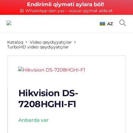
Endirimli qiyməti aylara böl!
WhastApp-dan yaz – xüsusi qiymət əldə et
AZ
Kataloq
Video qeydiyyatçılar
TurboHD video qeydiyyatçılar
Hikvision DS-
7208HGHI-F1
Anbarda var