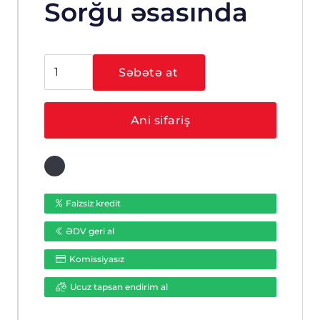
Sorğu əsasında
Hikvision
Səbətə at
DS-
7208HGHI-
F1
Ani sifariş
ədəd
Faizsiz kredit
ƏDV geri al
Komissiyasız
Ucuz tapsan endirim al