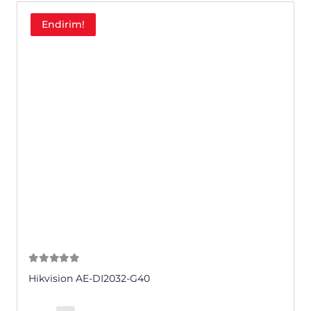
Endirim!
0
из 5
Hikvision AE-DI2032-G40