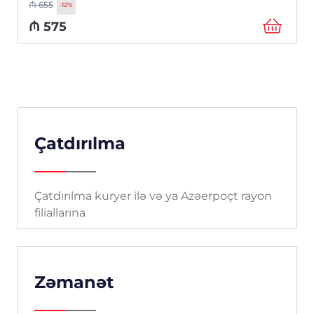
₼
655
-12%
₼
575
Çatdırılma
Çatdırılma kuryer ilə və ya Azəerpoçt rayon
filiallarına
Zəmanət