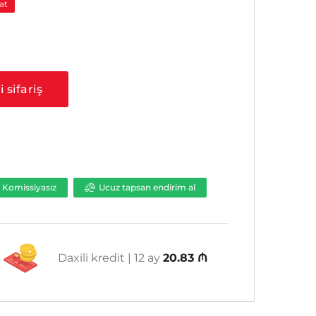
ət
 sifariş
Komissiyasız
Ucuz tapsan endirim al
Daxili kredit | 12 ay
20.83 ₼