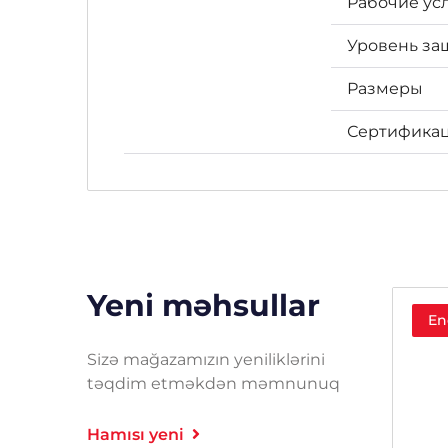
Рабочие ус
Уровень за
Размеры
Сертифика
Yeni məhsullar
En
Sizə mağazamızın yeniliklərini
təqdim etməkdən məmnunuq
Hamısı yeni