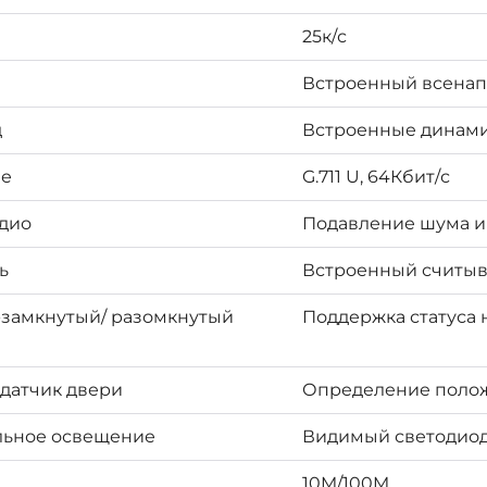
25к/с
Встроенный всена
д
Встроенные динам
ие
G.711 U, 64Кбит/с
удио
Подавление шума и
ь
Встроенный считыва
замкнутый/ разомкнутый
Поддержка статуса 
датчик двери
Определение положе
льное освещение
Видимый светодио
10M/100M