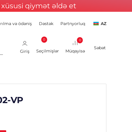
xüsusi qiymət əldə et
ırılma və ödəniş
Dəstək
Partnyorluq
AZ
0
0
Giriş
02-VP