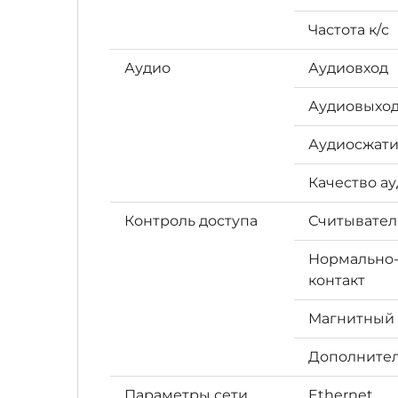
Частота к/с
Аудио
Аудиовход
Аудиовыхо
Аудиосжат
Качество а
Контроль доступа
Считывател
Нормально-
контакт
Магнитный 
Дополните
Параметры сети
Ethernet