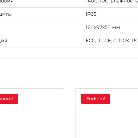
ловия
-40С 70С, влажность
щиты
IP65
164х97х54 мм
ция
FCC, IC, CE, C-TICK,
dirim!
Endirim!