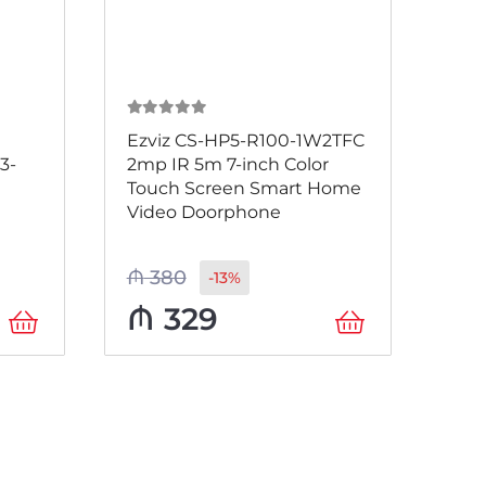
0
из 5
0
и
Ezviz CS-HP5-R100-1W2TFC
Dom
3-
2mp IR 5m 7-inch Color
K1T
Touch Screen Smart Home
PIN
Video Doorphone
₼
380
₼
2
-13%
₼
329
₼