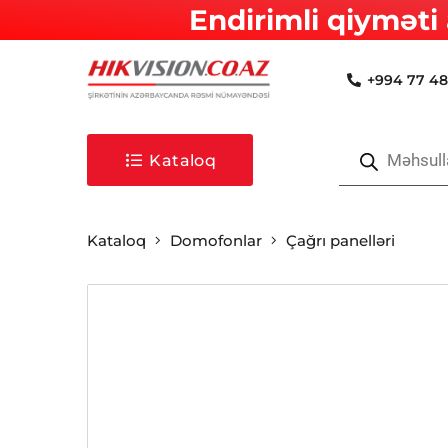
Endirimli qiyməti 
+994 77 48
Products
search
Kataloq
Kataloq
Domofonlar
Çağrı panelləri