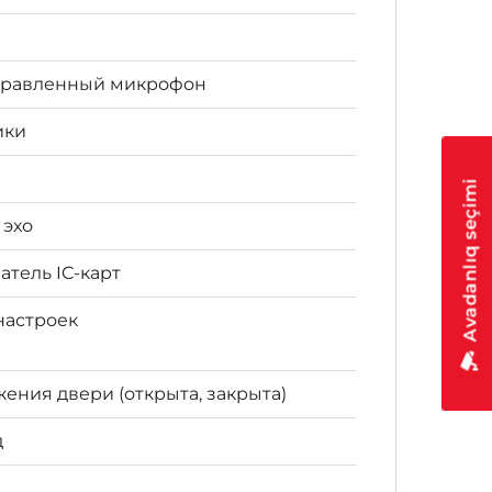
правленный микрофон
ики
Avadanlıq seçimi
 эхо
тель IC-карт
настроек
ния двери (открыта, закрыта)
д