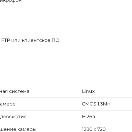
микрофон
а FTP или клиентское ПО
ая система
Linux
камере
CMOS 1.3Mп
идеосжатия
H.264
ешение камеры
1280 х 720