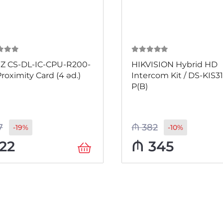
 5
0
из 5
IZ CS-DL-IC-CPU-R200-
HIKVISION Hybrid HD
roximity Card (4 əd.)
Intercom Kit / DS-KIS31
P(B)
7
₼
382
-19%
-10%
22
₼
345