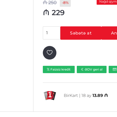
Nağd qiym
₼
250
-8%
₼
229
Hikvision
Səbətə at
Ani
DS-
KV8102-
VP
ədəd
Faizsiz kredit
ƏDV geri al
BirKart | 18 ay
13.89 ₼