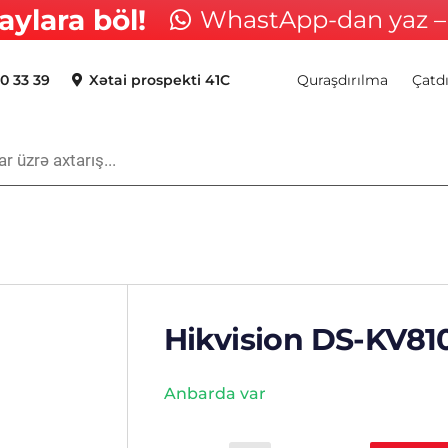
aylara böl!
WhastApp-dan yaz – 
0 33 39
Xətai prospekti 41C
Quraşdırılma
Çatd
Hikvision DS-KV81
Anbarda var