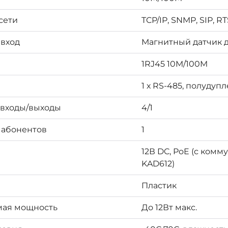
сети
TCP/IP, SNMP, SIP, R
вход
Магнитный датчик д
1RJ45 10M/100M
1 х RS-485, полудупл
входы/выходы
4/1
 абонентов
1
12В DC, PoE (с комм
KAD612)
Пластик
мая мощность
До 12Вт макс.