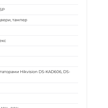
TSP
вери, тампер
екс
утаторами Hikvision DS-KAD606, DS-