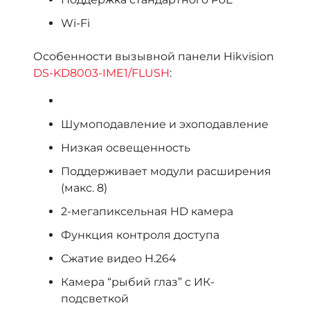
Wi-Fi
Особенности вызывной панели Hikvision
DS-KD8003-IME1/FLUSH
:
Шумоподавление и эхоподавление
Низкая освещенность
Поддерживает модули расширения
(макс. 8)
2-мегапиксельная HD камера
Функция контроля доступа
Сжатие видео H.264
Камера “рыбий глаз” с ИК-
подсветкой