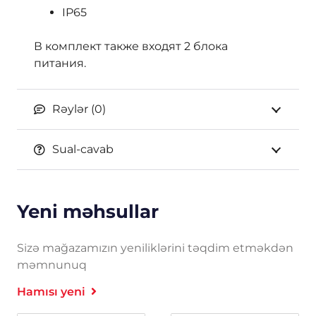
IP65
В комплект также входят 2 блока
питания.
Rəylər (0)
Sual-cavab
Yeni məhsullar
Sizə mağazamızın yeniliklərini təqdim etməkdən
məmnunuq
Hamısı yeni