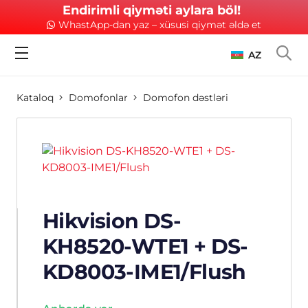
Endirimli qiyməti aylara böl!
WhastApp-dan yaz – xüsusi qiymət əldə et
AZ
Kataloq
Domofonlar
Domofon dəstləri
Hikvision DS-
KH8520-WTE1 + DS-
KD8003-IME1/Flush