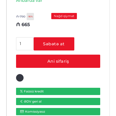
Anbarda var
Nağd qiymət
₼
790
-16%
₼
665
Hikvision
Səbətə at
DS-
KH8520-
WTE1
Ani sifariş
+
DS-
KD8003-
IME1/Flush
ədəd
Faizsiz kredit
ƏDV geri al
Komissiyasız