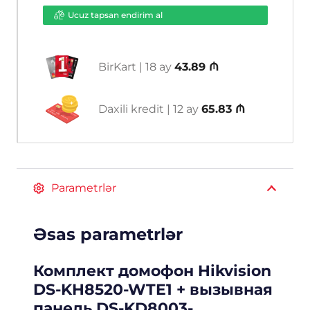
Ucuz tapsan endirim al
BirKart | 18 ay
43.89 ₼
Daxili kredit | 12 ay
65.83 ₼
Parametrlər
Əsas parametrlər
Комплект домофон Hikvision
DS-KH8520-WTE1 + вызывная
панель DS-KD8003-