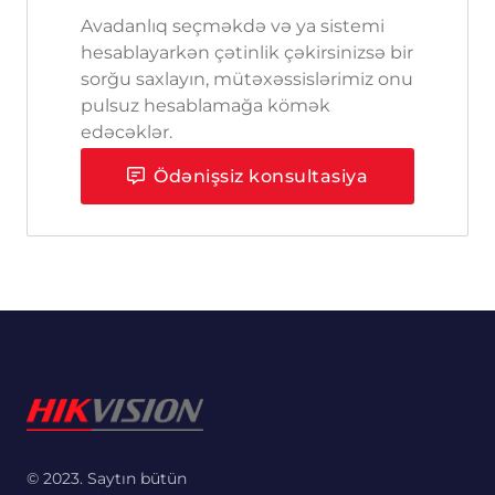
Avadanlıq seçməkdə və ya sistemi
hesablayarkən çətinlik çəkirsinizsə bir
sorğu saxlayın, mütəxəssislərimiz onu
pulsuz hesablamağa kömək
edəcəklər.
Ödənişsiz konsultasiya
© 2023. Saytın bütün