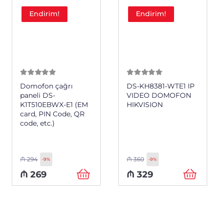
Endirim!
Endirim!
0
из 5
0
из 5
Domofon çağrı
DS-KH8381-WTE1 IP
paneli DS-
VIDEO DOMOFON
K1T510EBWX-E1 (EM
HIKVISION
card, PIN Code, QR
code, etc.)
₼
294
₼
360
-9%
-9%
₼
269
₼
329