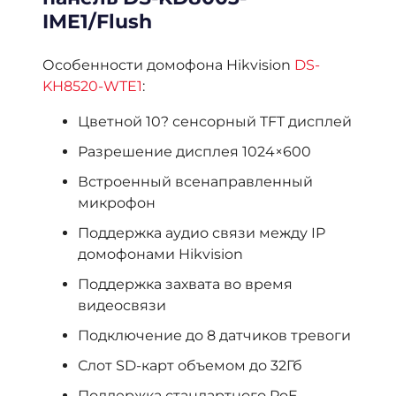
IME1/Flush
Особенности домофона Hikvision
DS-
KH8520-WTE1
:
Цветной 10? сенсорный TFT дисплей
Разрешение дисплея 1024×600
Встроенный всенаправленный
микрофон
Поддержка аудио связи между IP
домофонами Hikvision
Поддержка захвата во время
видеосвязи
Подключение до 8 датчиков тревоги
Слот SD-карт объемом до 32Гб
Поддержка стандартного PoE