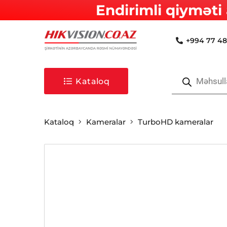
Endirimli qiyməti 
+994 77 48
Products
search
Kataloq
Kataloq
Kameralar
TurboHD kameralar