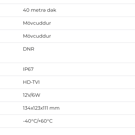
40 metrə dək
Mövcuddur
Mövcuddur
DNR
IP67
HD-TVI
12V/6W
134х123х111 mm
-40°С/+60°С