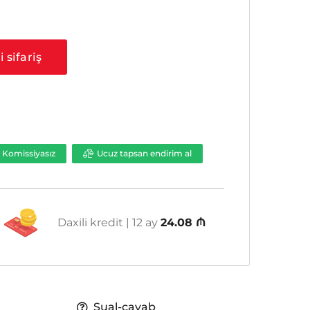
 sifariş
Komissiyasız
Ucuz tapsan endirim al
Daxili kredit | 12 ay
24.08 ₼
Sual-cavab