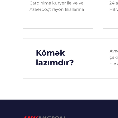
Çatdırılma kuryer ilə və ya
24 a
Azəerpoçt rayon filiallarına
Hikv
Kömək
Ava
çəki
lazımdır?
hes