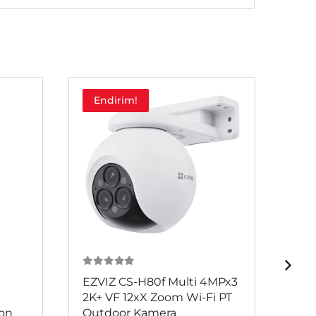
Endirim!
E
0
из 5
0
и
EZVIZ CS-H80f Multi 4MPx3
EZV
2K+ VF 12xX Zoom Wi-Fi PT
1K3
on
Outdoor Kamera
3M