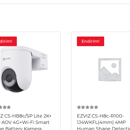
dirim!
Endirim!
 5
0
из 5
Z CS-HB8c/SP Lite 2K+
EZVIZ CS-H8c-R100-
 AOV 4G+Wi-Fi Smart
1J4WKFL(4mm) 4MP
e Battery Kamera
Human Shape Detecti