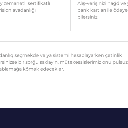
y zəmanətli sertifikatlı
Alış-verişinizi nağd və
ision avadanlığı
bank kartları ilə ödəyə
bilərsiniz
danlıq seçməkdə və ya sistemi hesablayarkən çətinlik
rsinizsə bir sorğu saxlayın, mütəxəssislərimiz onu pulsuz
ablamağa kömək edəcəklər.