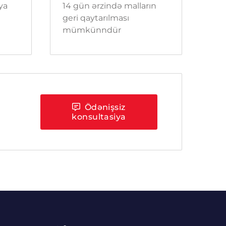
 ya
14 gün ərzində malların
geri qaytarılması
mümkünndür
Ödənişsiz
konsultasiya