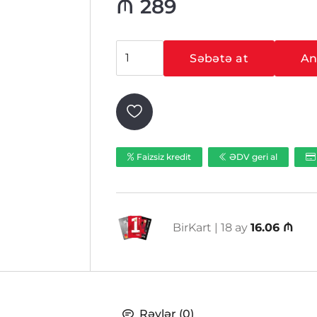
₼
289
Hikvision
Səbətə at
Ani
DS-
2CE56H1T-
IT3Z
ədəd
Faizsiz kredit
ƏDV geri al
BirKart | 18 ay
16.06 ₼
Rəylər (0)