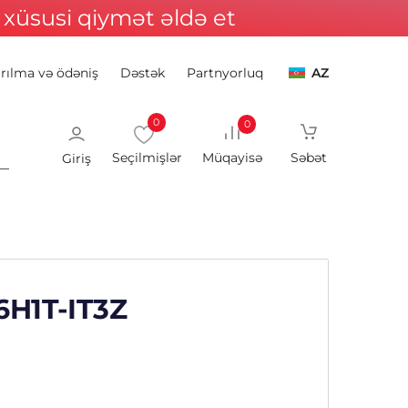
xüsusi qiymət əldə et
ırılma və ödəniş
Dəstək
Partnyorluq
AZ
0
0
Giriş
6H1T-IT3Z