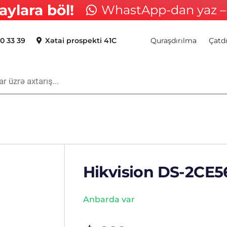
aylara böl!
WhastApp-dan yaz – 
0 33 39
Xətai prospekti 41C
Quraşdırılma
Çatd
Hikvision DS-2CE5
Anbarda var