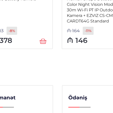
Color Night Vision Mod
30m Wi-Fi PT IP Outdo
Kamera + EZVIZ CS-CM
CARDT64G Standard
13
₼
164
-8%
-11%
378
₼
146
manət
Ödəniş