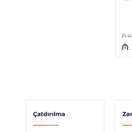
₼
430
₼
4
-14%
₼
370
₼
Çatdırılma
Zə