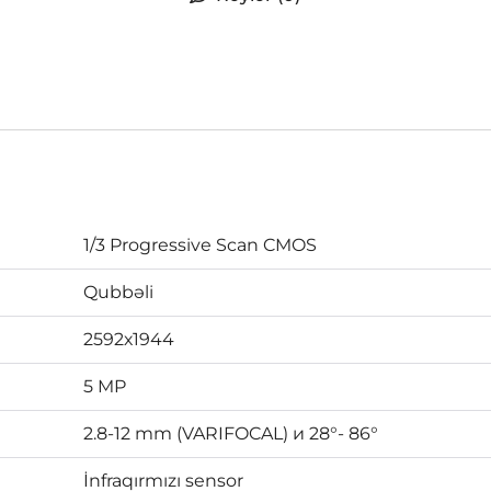
1/3 Progressive Scan CMOS
Qubbəli
2592х1944
5 MP
2.8-12 mm (VARIFOCAL) и 28°- 86°
İnfraqırmızı sensor