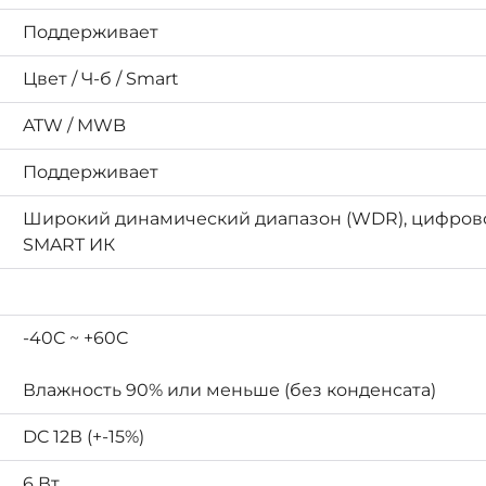
Поддерживает
Цвет / Ч-б / Smart
ATW / MWB
Поддерживает
Широкий динамический диапазон (WDR), цифрово
SMART ИК
-40C ~ +60C
Влажность 90% или меньше (без конденсата)
DC 12В (+-15%)
6 Вт