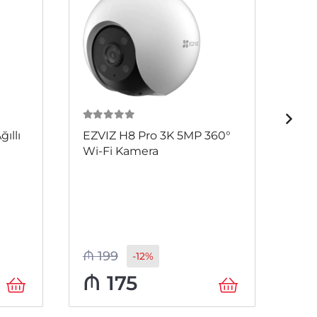
0
из 5
0
и
ıllı
EZVIZ H8 Pro 3K 5MP 360°
Hik
Wi-Fi Kamera
IDW
₼
199
₼
1
-12%
₼
175
₼