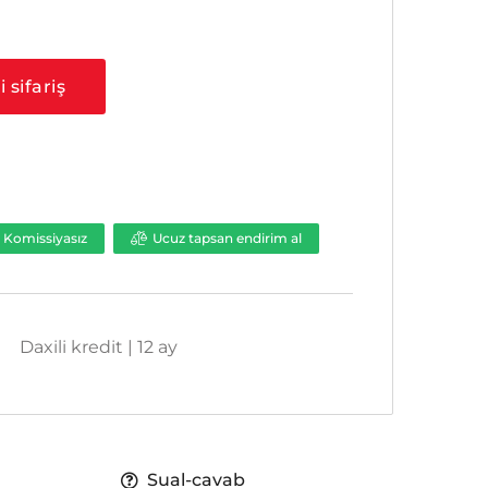
a
 sifariş
Komissiyasız
Ucuz tapsan endirim al
Daxili kredit | 12 ay
Sual-cavab