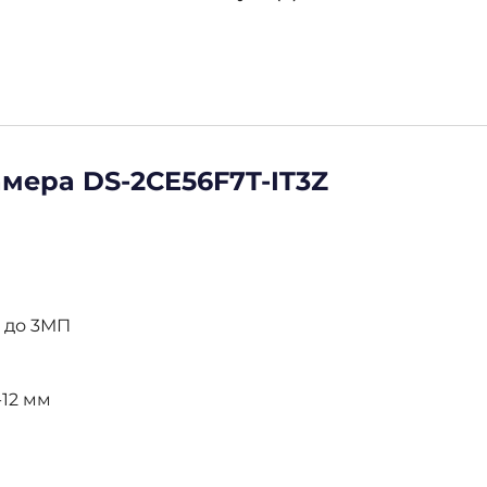
амера DS-2CE56F7T-IT3Z
 до 3МП
12 мм