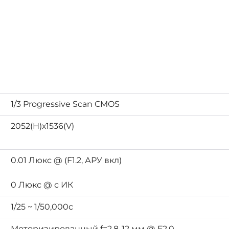
1/3 Progressive Scan CMOS
2052(H)х1536(V)
0.01 Люкс @ (F1.2, АРУ вкл)
0 Люкс @ с ИК
1/25 ~ 1/50,000с
Моторизированный f=2.8-12 мм @ F2.0