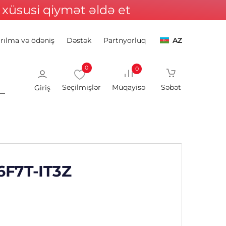
xüsusi qiymət əldə et
ırılma və ödəniş
Dəstək
Partnyorluq
AZ
0
0
Giriş
6F7T-IT3Z