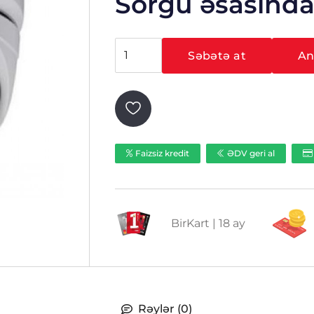
Sorğu əsasınd
Hikvision
Səbətə at
Ani
DS-
2CE56F7T-
IT3Z
ədəd
Faizsiz kredit
ƏDV geri al
BirKart | 18 ay
Rəylər (0)