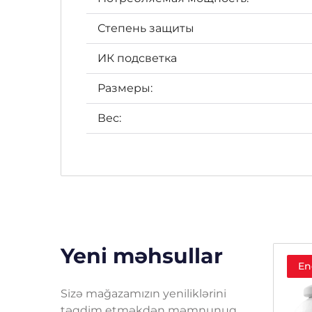
Степень защиты
ИК подсветка
Размеры:
Вес:
Yeni məhsullar
Endirim!
En
Sizə mağazamızın yeniliklərini
təqdim etməkdən məmnunuq