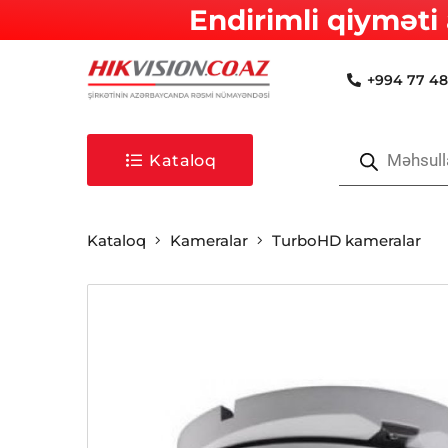
Endirimli qiyməti 
+994 77 48
Products
search
Kataloq
Kataloq
Kameralar
TurboHD kameralar