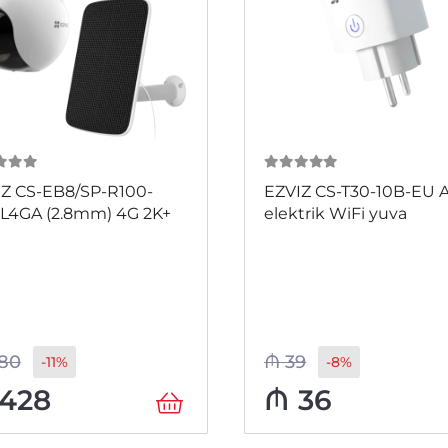
 5
0
из 5
Z CS-EB8/SP-R100-
EZVIZ CS-T30-10B-EU Ağ
L4GA (2.8mm) 4G 2K+
elektrik WiFi yuva
80
₼
39
-11%
-8%
428
₼
36