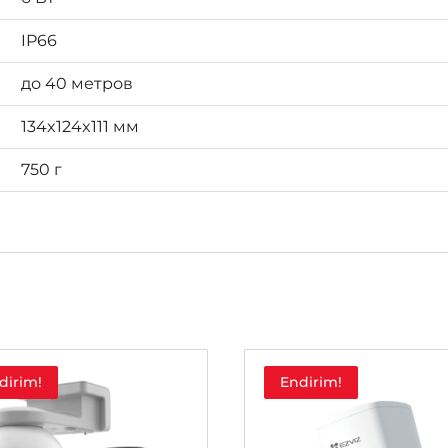
IP66
до 40 метров
134x124x111 мм
750 г
dirim!
Endirim!