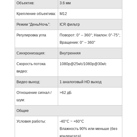
Объектив:
3.6 мм
Крепление объектива:
M12
Режим “День/Ночь”:
ICR фильтр
Регулировка угла
Поворот: 0° – 360°; Наклон: 0°-75°;
Вращение: 0° – 360°
Синхронизация:
Внутренняя
Скорость потока
1080p@25к/с/1080p@30к/с
видео:
Видео выход:
1 аналоговый HD выход
Отношение сигнал /
>62 дБ
шум:
Общие
Условия работы:
-40°C ~ +60°C
Влажность 90% или меньше (без
конденсата)