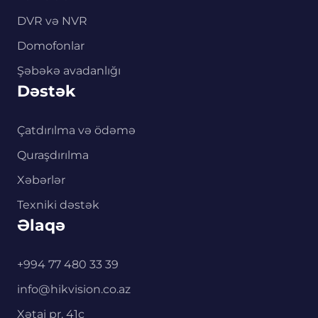
DVR və NVR
Domofonlar
Şəbəkə avadanlığı
Dəstək
Çatdırılma və ödəmə
Quraşdırılma
Xəbərlər
Texniki dəstək
Əlaqə
+994 77 480 33 39
info@hikvision.co.az
Xətai pr. 41c