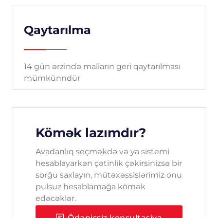
Qaytarılma
14 gün ərzində malların geri qaytarılması
mümkünndür
Kömək lazımdır?
Avadanlıq seçməkdə və ya sistemi
hesablayarkən çətinlik çəkirsinizsə bir
sorğu saxlayın, mütəxəssislərimiz onu
pulsuz hesablamağa kömək
edəcəklər.
Ödənişsiz konsultasiya