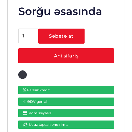
Sorğu əsasında
Hikvision
Səbətə at
DS-
2CE56D0T-
IRPF
Ani sifariş
(3.6
mm)
ədəd
Faizsiz kredit
ƏDV geri al
Komissiyasız
Ucuz tapsan endirim al