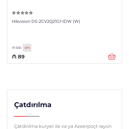
0
из 5
Hikvision DS-2CV2Q21G1-IDW (W)
₼
120
-26%
₼
89
Çatdırılma
Çatdırılma kuryer ilə və ya Azəerpoçt rayon