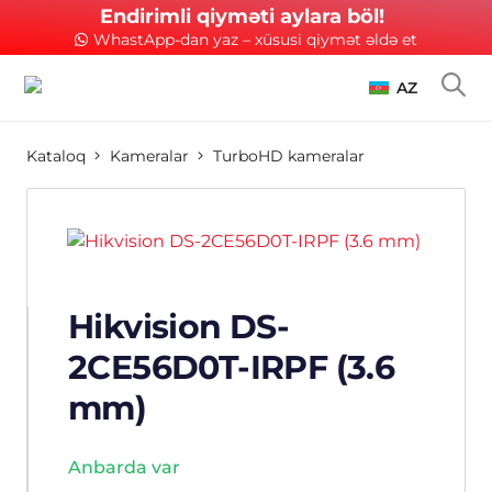
Endirimli qiyməti aylara böl!
WhastApp-dan yaz – xüsusi qiymət əldə et
AZ
Kataloq
Kameralar
TurboHD kameralar
Hikvision DS-
2CE56D0T-IRPF (3.6
mm)
Anbarda var