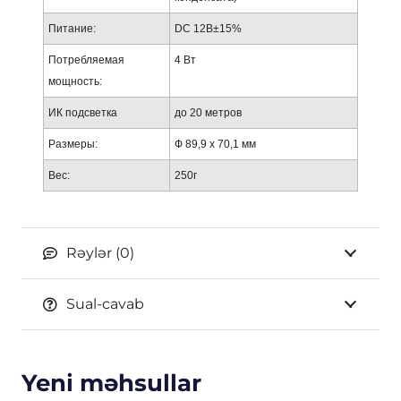
Питание:
DC 12В±15%
Потребляемая
4 Вт
мощность:
ИК подсветка
до 20 метров
Размеры:
Ф 89,9 х 70,1 мм
Вес:
250г
Rəylər (0)
Sual-cavab
Yeni məhsullar