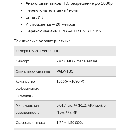
Аналоговый выход HD, разрешение до 1080p
Переключатель день / ночь
Smart ИК
ИК подсветка – 20 метров
Переключаемый TVI / AHD / CVI / CVBS
Технические характеристики:
Камера DS-2CE56D0T-IRPF
Сенсор:
2Mп CMOS image sensor
Сигнальная система
PAL/NTSC
Количество
1920(H)х1080(V)
эффективных
пикселей :
Минимальная
0.01 Люкс @ (F1.2, АРУ вкл), 0
освещенность:
Люкс @ с ИК
Скорость затвора:
1/25 ~ 1/50,000с