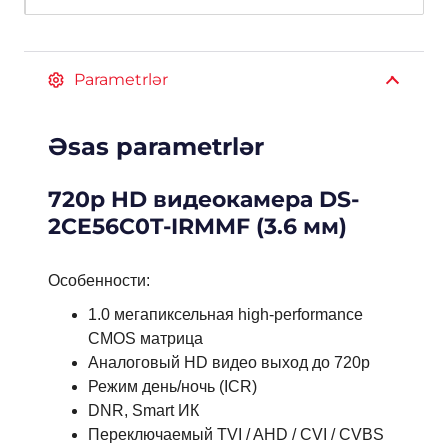
Parametrlər
Əsas parametrlər
720p HD видеокамера DS-
2CE56C0T-IRMMF (3.6 мм)
Особенности:
1.0 мегапиксельная high-performance
CMOS матрица
Аналоговый HD видео выход до 720p
Режим день/ночь (ICR)
DNR, Smart ИК
Переключаемый TVI / AHD / CVI / CVBS