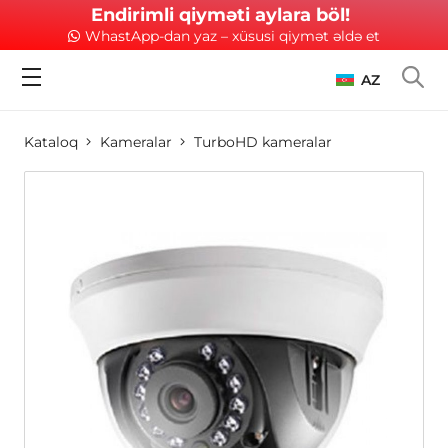
Endirimli qiyməti aylara böl!
WhastApp-dan yaz – xüsusi qiymət əldə et
AZ
Kataloq
Kameralar
TurboHD kameralar