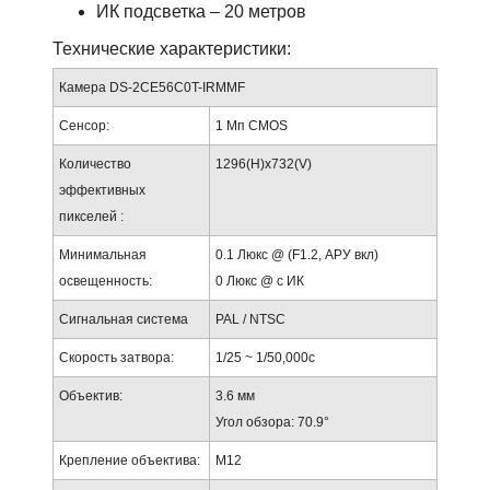
ИК подсветка – 20 метров
Технические характеристики:
Камера DS-2CE56C0T-IRMMF
Сенсор:
1 Мп CMOS
Количество
1296(H)х732(V)
эффективных
пикселей :
Минимальная
0.1 Люкс @ (F1.2, АРУ вкл)
освещенность:
0 Люкс @ с ИК
Сигнальная система
PAL / NTSC
Скорость затвора:
1/25 ~ 1/50,000с
Объектив:
3.6 мм
Угол обзора: 70.9°
Крепление объектива:
М12