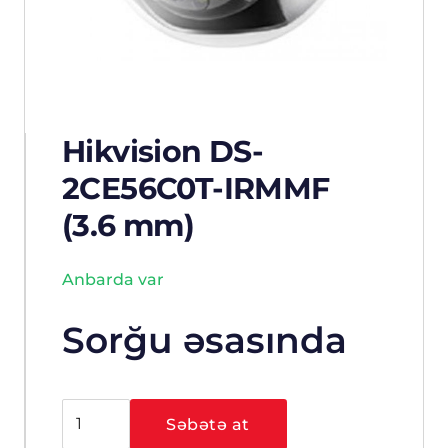
Hikvision DS-
2CE56C0T-IRMMF
(3.6 mm)
Anbarda var
Sorğu əsasında
Hikvision
Səbətə at
DS-