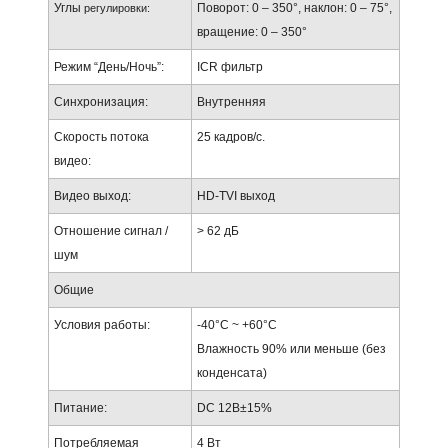
Углы
Поворот: 0 – 350°, наклон: 0 – 75°,
регулировки:
вращение: 0 – 350°
Режим “День/Ночь”:
ICR фильтр
Синхронизация:
Внутренняя
Скорость потока
25 кадров/с.
видео:
Видео выход:
HD-TVI выход
Отношение сигнал /
> 62 дБ
шум
Общие
Условия работы:
-40°C ~ +60°C
Влажность 90% или меньше (без
конденсата)
Питание:
DC 12В±15%
Потребляемая
4 Вт