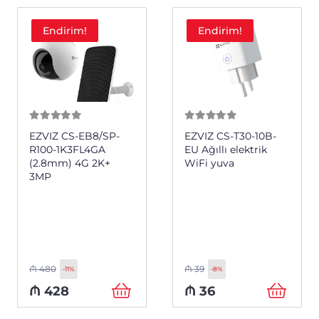
Endirim!
Endirim!
0
из 5
0
из 5
EZVIZ CS-EB8/SP-
EZVIZ CS-T30-10B-
R100-1K3FL4GA
EU Ağıllı elektrik
(2.8mm) 4G 2K+
WiFi yuva
3MP
₼
480
₼
39
-11%
-8%
₼
428
₼
36