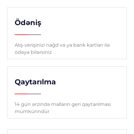
Ödəniş
Alış-verişinizi nağd və ya bank kartları ilə
ödəyə bilərsiniz
Qaytarılma
14 gün ərzində malların geri qaytarılması
mümkünndür