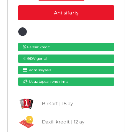
2CE56C0T-
IRMMF
Ani sifariş
(3.6
mm)
ədəd
Faizsiz kredit
ƏDV geri al
Komissiyasız
Ucuz tapsan endirim al
BirKart | 18 ay
Daxili kredit | 12 ay