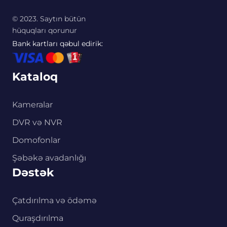
© 2023. Saytın bütün
hüquqları qorunur
Bank kartları qəbul edirik:
Kataloq
Kameralar
DVR və NVR
Domofonlar
Şəbəkə avadanlığı
Dəstək
Çatdırılma və ödəmə
Quraşdırılma