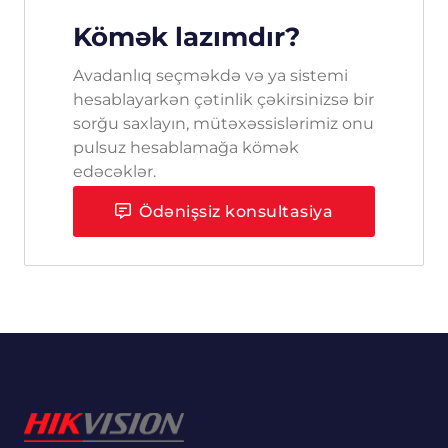
Kömək lazımdır?
Avadanlıq seçməkdə və ya sistemi
hesablayarkən çətinlik çəkirsinizsə bir
sorğu saxlayın, mütəxəssislərimiz onu
pulsuz hesablamağa kömək
edəcəklər.
Ödənişsiz konsultasiya