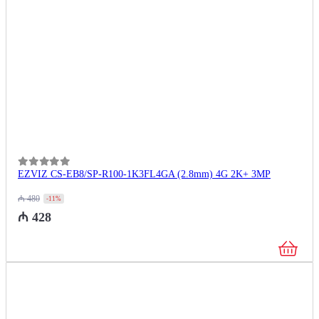
0
из 5
EZVIZ CS-EB8/SP-R100-1K3FL4GA (2.8mm) 4G 2K+ 3MP
₼
480
-11%
₼
428