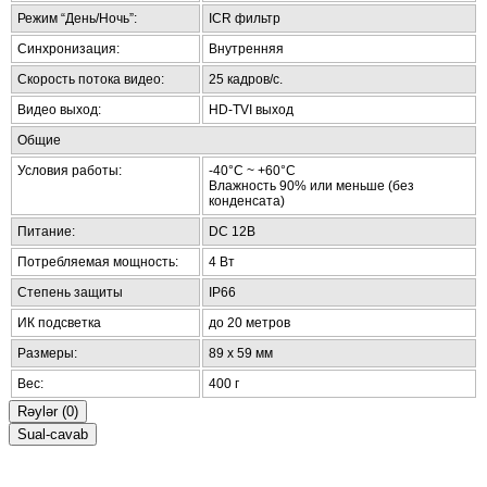
Режим “День/Ночь”:
ICR фильтр
Синхронизация:
Внутренняя
Скорость потока видео:
25 кадров/с.
Видео выход:
HD-TVI выход
Общие
Условия работы:
-40°C ~ +60°C
Влажность 90% или меньше (без
конденсата)
Питание:
DC 12В
Потребляемая мощность:
4 Вт
Степень защиты
IP66
ИК подсветка
до 20 метров
Размеры:
89 х 59 мм
Вес:
400 г
Rəylər (0)
Sual-cavab