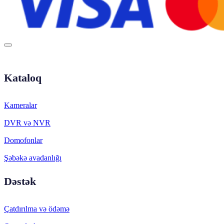
Kataloq
Kameralar
DVR və NVR
Domofonlar
Şəbəkə avadanlığı
Dəstək
Çatdırılma və ödəmə