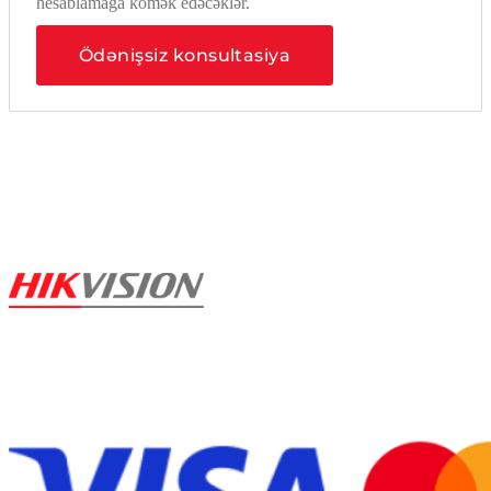
hesablamağa kömək edəcəklər.
Ödənişsiz konsultasiya
© 2023. Saytın bütün
hüquqları qorunur
Bank kartları qəbul edirik: