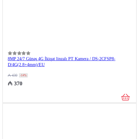
0
из 5
8MP 24/7 Günəş 4G İkiqat linzalı PT Kamera / DS-2CFSP8-
D/4G(2.8+4mm)/EU
₼
430
-14%
₼
370