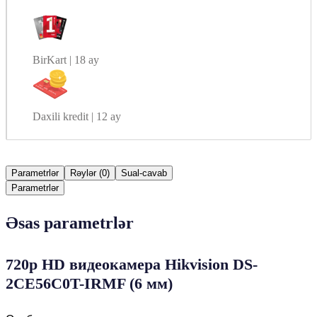
BirKart | 18 ay
Daxili kredit | 12 ay
Parametrlər
Rəylər (0)
Sual-cavab
Parametrlər
Əsas parametrlər
720p HD видеокамера Hikvision DS-
2CE56C0T-IRMF (6 мм)