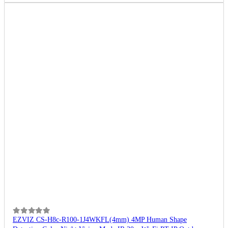
0
из 5
EZVIZ CS-H8c-R100-1J4WKFL(4mm) 4MP Human Shape