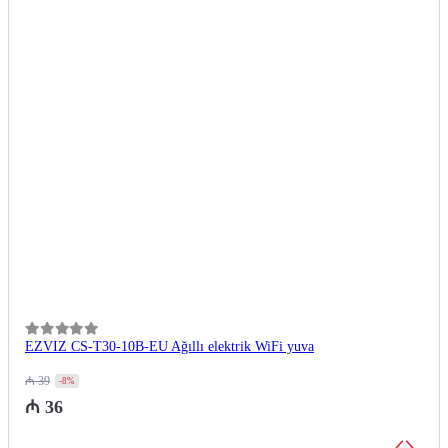
0
из 5
EZVIZ CS-T30-10B-EU Ağıllı elektrik WiFi yuva
₼
39
-8%
₼
36