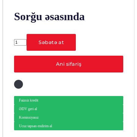
Sorğu əsasında
Hikvision
Səbətə at
DS-
2CE56C0T-
IRMF
(6
Ani sifariş
mm)
ədəd
Faizsiz kredit
ƏDV geri al
Komissiyasız
Ucuz tapsan endirim al