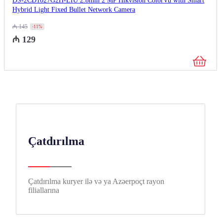
DS-2CD1027G2H-LIU 2.8mm 2 MP Hikvision ColorVu with Smart
Hybrid Light Fixed Bullet Network Camera
₼
145
-11%
₼
129
Çatdırılma
Çatdırılma kuryer ilə və ya Azəerpoçt rayon
filiallarına