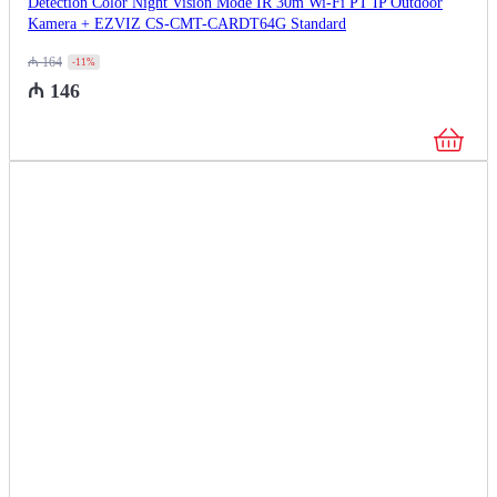
Detection Color Night Vision Mode IR 30m Wi-Fi PT IP Outdoor
Kamera + EZVIZ CS-CMT-CARDT64G Standard
₼
164
-11%
₼
146