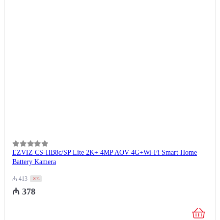
0
из 5
EZVIZ CS-HB8c/SP Lite 2K+ 4MP AOV 4G+Wi-Fi Smart Home
Battery Kamera
₼
413
-8%
₼
378