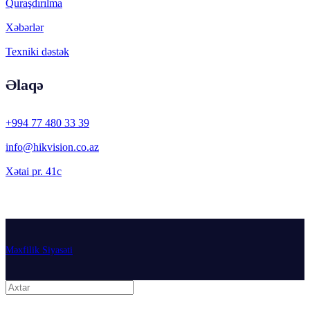
Quraşdırılma
Xəbərlər
Texniki dəstək
Əlaqə
+994 77 480 33 39
info@hikvision.co.az
Xətai pr. 41c
Məxfilik Siyasəti