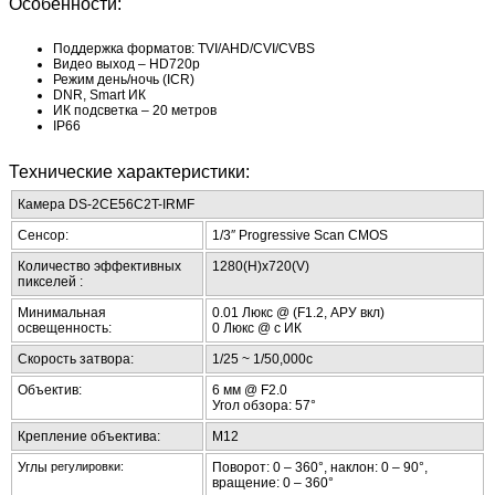
Особенности:
Поддержка форматов: TVI/AHD/CVI/CVBS
Видео выход – HD720p
Режим день/ночь (ICR)
DNR, Smart ИК
ИК подсветка – 20 метров
IP66
Технические характеристики:
Камера DS-2CE56C2T-IRMF
Сенсор:
1/3″ Progressive Scan CMOS
Количество эффективных
1280(H)х720(V)
пикселей :
Минимальная
0.01 Люкс @ (F1.2, АРУ вкл)
освещенность:
0 Люкс @ с ИК
Скорость затвора:
1/25 ~ 1/50,000с
Объектив:
6 мм @ F2.0
Угол обзора: 57°
Крепление объектива:
М12
Углы
регулировки:
Поворот: 0 – 360°, наклон: 0 – 90°,
вращение: 0 – 360°