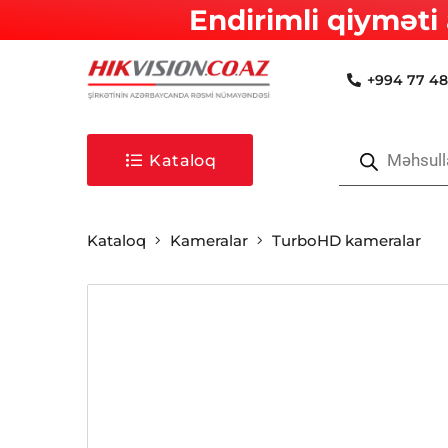
Endirimli qiyməti 
+994 77 48
Products
search
Kataloq
Kataloq
Kameralar
TurboHD kameralar