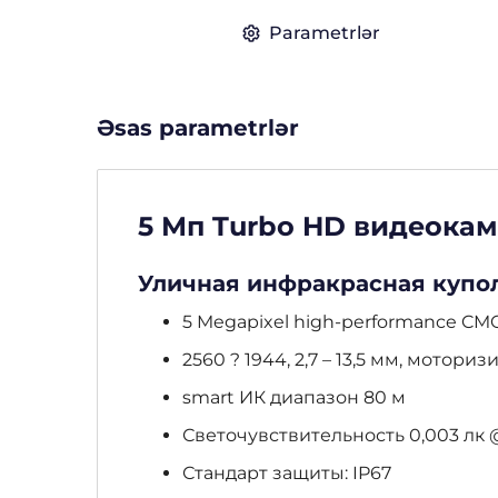
Parametrlər
Əsas parametrlər
5 Мп Turbo HD видеокамер
Уличная инфракрасная купол
5 Megapixel high-performance CM
2560 ? 1944, 2,7 – 13,5 мм, мото
smart ИК диапазон 80 м
Светочувствительность 0,003 лк @ (
Стандарт защиты: IP67