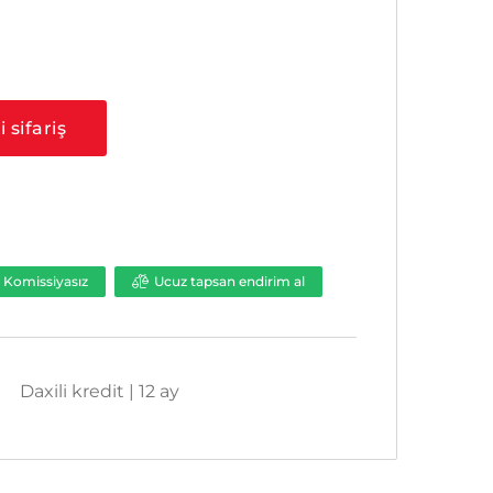
a
 sifariş
Komissiyasız
Ucuz tapsan endirim al
Daxili kredit | 12 ay