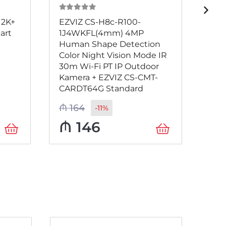
0
из 5
0
и
 2K+
EZVIZ CS-H8c-R100-
EZV
art
1J4WKFL(4mm) 4MP
2K+
Human Shape Detection
Out
Color Night Vision Mode IR
30m Wi-Fi PT IP Outdoor
Kamera + EZVIZ CS-CMT-
CARDT64G Standard
₼
164
₼
2
-11%
₼
146
₼