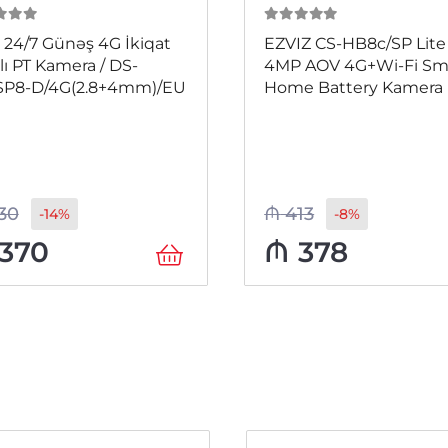
 5
0
из 5
24/7 Günəş 4G İkiqat
EZVIZ CS-HB8c/SP Lite
alı PT Kamera / DS-
4MP AOV 4G+Wi-Fi Sm
SP8-D/4G(2.8+4mm)/EU
Home Battery Kamera
30
₼
413
-14%
-8%
370
₼
378