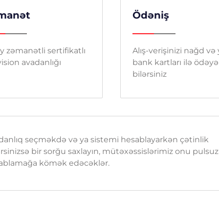
manət
Ödəniş
y zəmanətli sertifikatlı
Alış-verişinizi nağd və
ision avadanlığı
bank kartları ilə ödəyə
bilərsiniz
danlıq seçməkdə və ya sistemi hesablayarkən çətinlik
rsinizsə bir sorğu saxlayın, mütəxəssislərimiz onu pulsuz
ablamağa kömək edəcəklər.