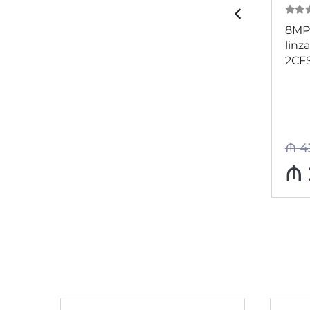
0
из 5
0
из
60°
Hikvision DS-2CV2Q21G1-
8MP 
IDW (W)
linz
2CF
₼
120
₼
4
-26%
₼
89
₼