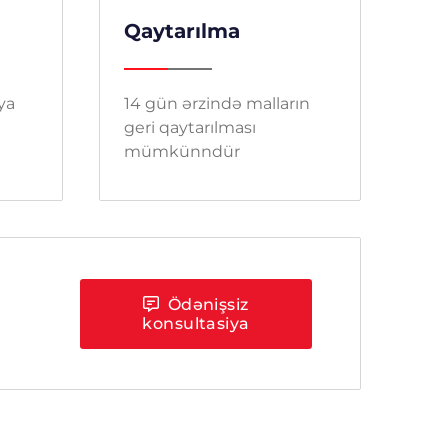
Qaytarılma
 ya
14 gün ərzində malların
geri qaytarılması
mümkünndür
Ödənişsiz
konsultasiya