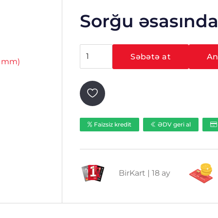
Sorğu əsasınd
Hikvision
Səbətə at
Ani
DS-
2CE19H8T-
IT3ZF
(2.7
–
13.5
Faizsiz kredit
ƏDV geri al
mm)
ədəd
BirKart | 18 ay