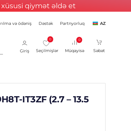
xüsusi qiymət əldə et
ırılma və ödəniş
Dəstək
Partnyorluq
AZ
0
0
Giriş
H8T-IT3ZF (2.7 – 13.5