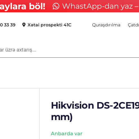
aylara böl!
WhastApp-dan yaz – 
0 33 39
Xətai prospekti 41C
Quraşdırılma
Çatd
Hikvision DS-2CE19
mm)
Anbarda var