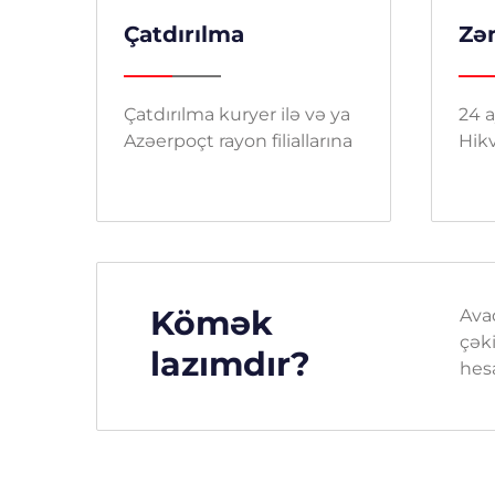
Çatdırılma
Zə
Çatdırılma kuryer ilə və ya
24 a
Azəerpoçt rayon filiallarına
Hikv
Kömək
Ava
çəki
lazımdır?
hes