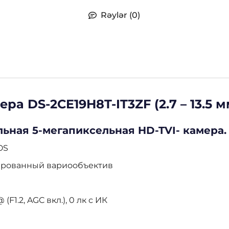
Rəylər (0)
а DS-2CE19H8T-IT3ZF (2.7 – 13.5 м
ьная 5-мегапиксельная HD-TVI- камера.
OS
ризированный вариообъектив
F1.2, AGC вкл.), 0 лк с ИК