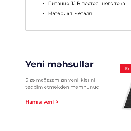
Питание: 12 В постоянного тока
Материал: металл
Yeni məhsullar
Endirim!
En
Sizə mağazamızın yeniliklərini
təqdim etməkdən məmnunuq
Hamısı yeni