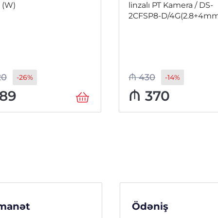
 (W)
linzalı PT Kamera / DS-
2CFSP8-D/4G(2.8+4mm
20
₼
430
-26%
-14%
89
₼
370
manət
Ödəniş