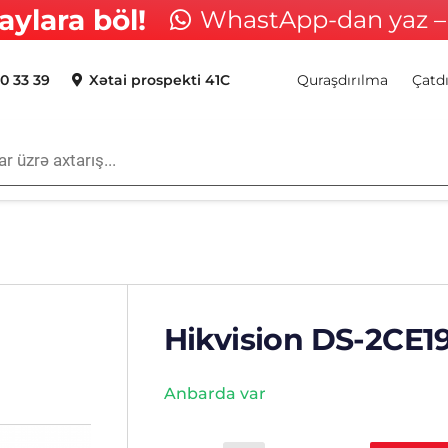
aylara böl!
WhastApp-dan yaz – 
0 33 39
Xətai prospekti 41C
Quraşdırılma
Çatd
Hikvision DS-2CE1
Anbarda var