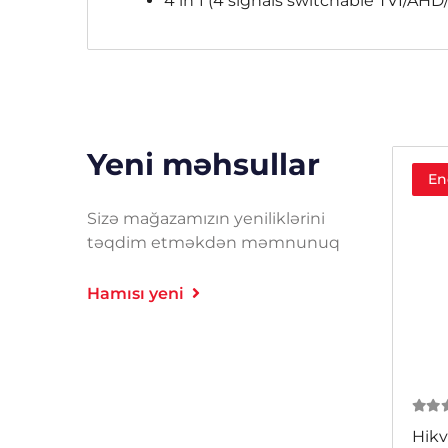
4 in 1 (4 signals switchable TVI/AH
Yeni məhsullar
En
Sizə mağazamızın yeniliklərini
təqdim etməkdən məmnunuq
Hamısı yeni
0
из
Hikv