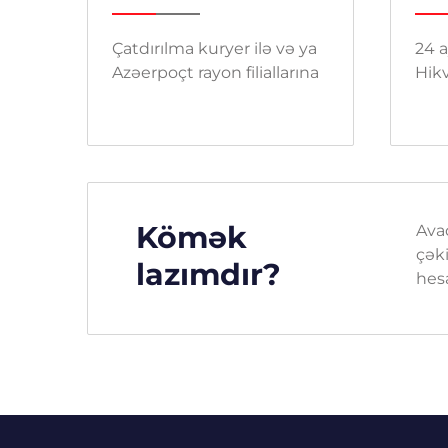
Çatdırılma kuryer ilə və ya
24 a
Azəerpoçt rayon filiallarına
Hikv
Kömək
Ava
çəki
lazımdır?
hes