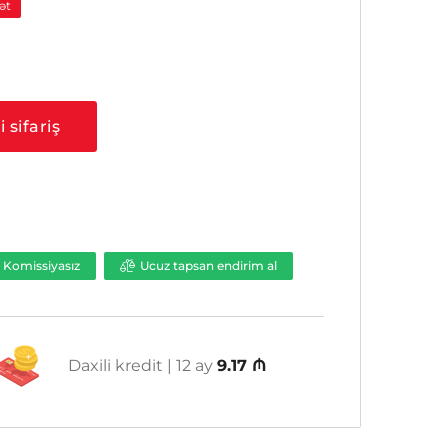
ət
 sifariş
Komissiyasız
Ucuz tapsan endirim al
Daxili kredit | 12 ay
9.17 ₼