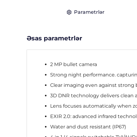
Parametrlər
Əsas parametrlər
2 MP bullet camera
Strong night performance. capturin
Clear imaging even against strong
3D DNR technology delivers clean 
Lens focuses automatically when z
EXIR 2.0: advanced infrared techno
Water and dust resistant (IP67)