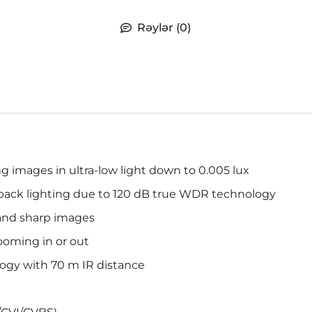
Rəylər (0)
g images in ultra-low light down to 0.005 lux
 back lighting due to 120 dB true WDR technology
and sharp images
ooming in or out
logy with 70 m IR distance