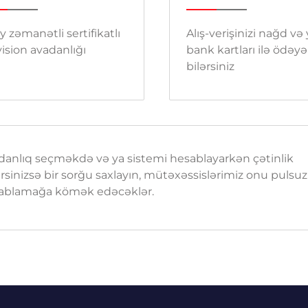
y zəmanətli sertifikatlı
Alış-verişinizi nağd və
ision avadanlığı
bank kartları ilə ödəyə
bilərsiniz
danlıq seçməkdə və ya sistemi hesablayarkən çətinlik
rsinizsə bir sorğu saxlayın, mütəxəssislərimiz onu pulsuz
ablamağa kömək edəcəklər.