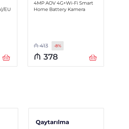
4MP AOV 4G+Wi-Fi Smart
1J
)/EU
Home Battery Kamera
Hum
Col
30m
Kam
CAR
₼
413
₼
1
-8%
₼
378
₼
Qaytarılma