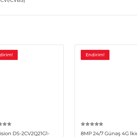
D/CVI/CVBS)
dirim!
Endirim!
 5
0
из 5
ision DS-2CV2Q21G1-
8MP 24/7 Günəş 4G İki