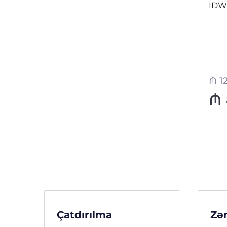
IDW
₼
1
₼
Çatdırılma
Zə