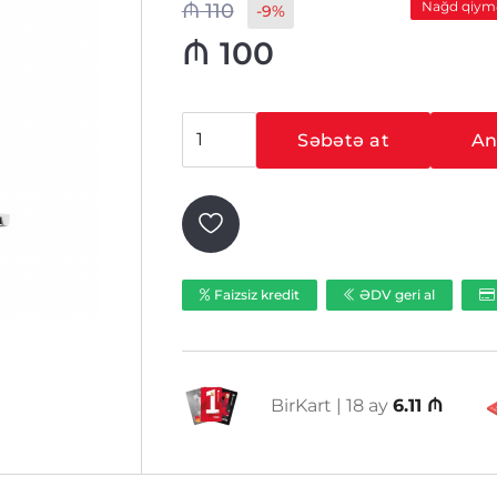
Nağd qiym
₼
110
-9%
₼
100
Hikvision
Səbətə at
Ani
DS-
2CE19D3T-
AIT3ZF
ədəd
Faizsiz kredit
ƏDV geri al
BirKart | 18 ay
6.11 ₼