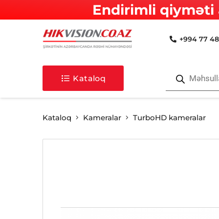
Endirimli qiyməti 
+994 77 48
Products
search
Kataloq
Kataloq
Kameralar
TurboHD kameralar