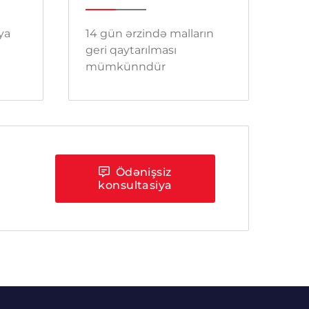
 ya
14 gün ərzində malların
geri qaytarılması
mümkünndür
Ödənişsiz
konsultasiya