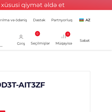
xüsusi qiymət əldə et
ırılma və ödəniş
Dəstək
Partnyorluq
AZ
0
0
Giriş
9D3T-AIT3ZF