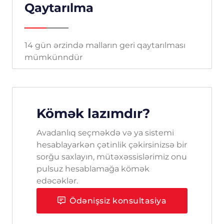
Qaytarılma
14 gün ərzində malların geri qaytarılması
mümkünndür
Kömək lazımdır?
Avadanlıq seçməkdə və ya sistemi
hesablayarkən çətinlik çəkirsinizsə bir
sorğu saxlayın, mütəxəssislərimiz onu
pulsuz hesablamağa kömək
edəcəklər.
Ödənişsiz konsultasiya