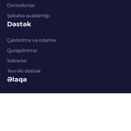
Domofonlar
Şəbəkə avadanlığı
Dəstək
Çatdırılma və ödəmə
Quraşdırılma
Xəbərlər
Texniki dəstək
0
Əlaqə
Əsas
Kataloq
Səbət
Quraşdırma
Əlaqə
+994 77 480 33 39
info@hikvision.co.az
Xətai pr. 41c