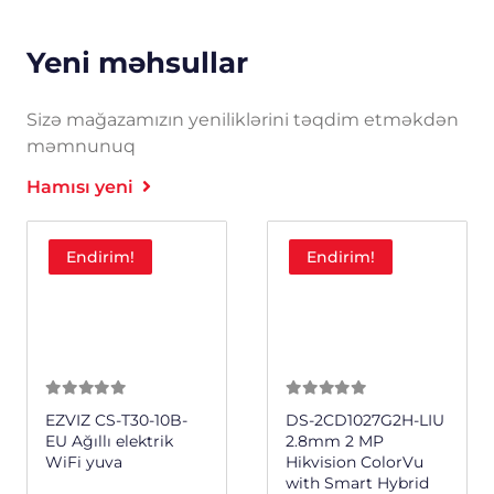
Yeni məhsullar
Sizə mağazamızın yeniliklərini təqdim etməkdən
məmnunuq
Hamısı yeni
Endirim!
Endirim!
0
из 5
0
из 5
EZVIZ CS-T30-10B-
DS-2CD1027G2H-LIU
H
EU Ağıllı elektrik
2.8mm 2 MP
WiFi yuva
Hikvision ColorVu
with Smart Hybrid