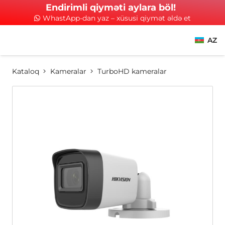
Endirimli qiyməti aylara böl!
WhastApp-dan yaz – xüsusi qiymət əldə et
AZ
Kataloq
Kameralar
TurboHD kameralar