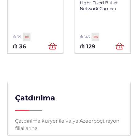
Light Fixed Bullet
Network Camera
₼
39
₼
145
-8%
-11%
₼
36
₼
129
Çatdırılma
Çatdırılma kuryer ilə və ya Azəerpoçt rayon
filiallarına