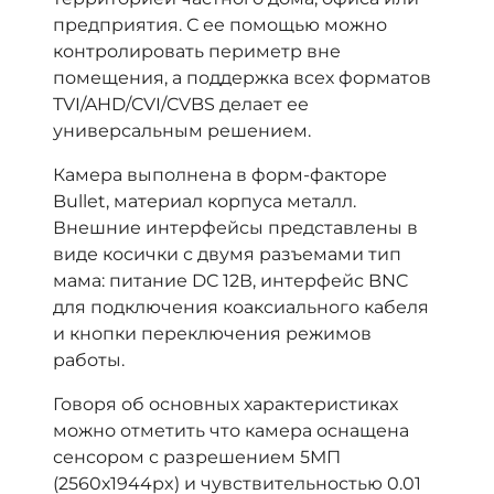
предприятия. С ее помощью можно
контролировать периметр вне
помещения, а поддержка всех форматов
TVI/AHD/CVI/CVBS делает ее
универсальным решением.
Камера выполнена в форм-факторе
Bullet, материал корпуса металл.
Внешние интерфейсы представлены в
виде косички с двумя разъемами тип
мама: питание DC 12В, интерфейс BNC
для подключения коаксиального кабеля
и кнопки переключения режимов
работы.
Говоря об основных характеристиках
можно отметить что камера оснащена
сенсором с разрешением 5МП
(2560х1944px) и чувствительностью 0.01