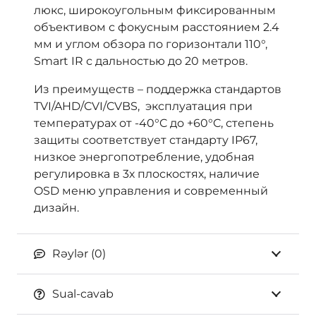
люкс, широкоугольным фиксированным
объективом с фокусным расстоянием 2.4
мм и углом обзора по горизонтали 110°,
Smart IR с дальностью до 20 метров.
Из преимуществ – поддержка стандартов
TVI/AHD/CVI/CVBS, эксплуатация при
температурах от -40°C до +60°C, степень
защиты соответствует стандарту IP67,
низкое энергопотребление, удобная
регулировка в 3х плоскостях, наличие
OSD меню управления и современный
дизайн.
Rəylər (0)
Sual-cavab