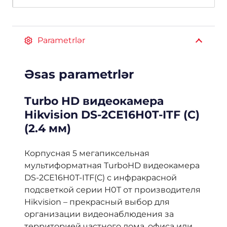
Parametrlər
Əsas parametrlər
Turbo HD видеокамера
Hikvision DS-2CE16H0T-ITF (C)
(2.4 мм)
Корпусная 5 мегапиксельная
мультиформатная TurboHD видеокамера
DS-2CE16H0T-ITF(C) с инфракрасной
подсветкой серии H0T от производителя
Hikvision – прекрасный выбор для
организации видеонаблюдения за
территорией частного дома, офиса или