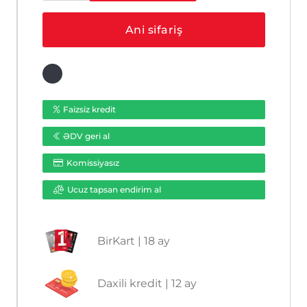
2CE16H0T-
ITF
Ani sifariş
(C)
(2.4
mm)
ədəd
Faizsiz kredit
ƏDV geri al
Komissiyasız
Ucuz tapsan endirim al
BirKart | 18 ay
Daxili kredit | 12 ay