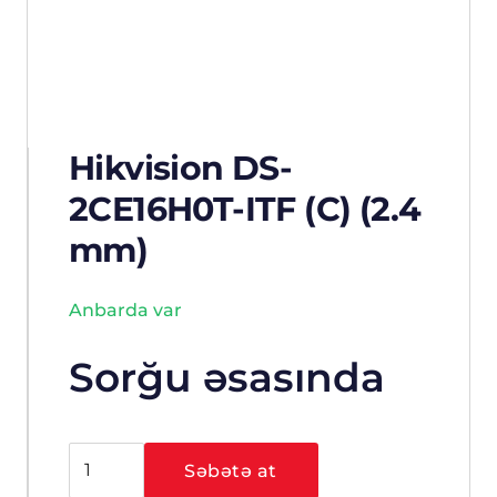
Hikvision DS-
2CE16H0T-ITF (C) (2.4
mm)
Anbarda var
Sorğu əsasında
Hikvision
Səbətə at
DS-