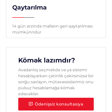
Qaytarılma
14 gün ərzində malların geri qaytarılması
mümkünndür
Kömək lazımdır?
Avadanlıq seçməkdə və ya sistemi
hesablayarkən çətinlik çəkirsinizsə bir
sorğu saxlayın, mütəxəssislərimiz onu
pulsuz hesablamağa kömək
edəcəklər.
Ödənişsiz konsultasiya