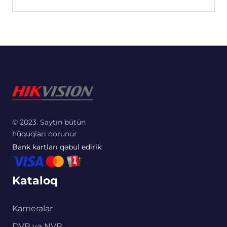
© 2023. Saytın bütün
hüquqları qorunur
Bank kartları qəbul edirik:
Kataloq
Kameralar
DVR və NVR