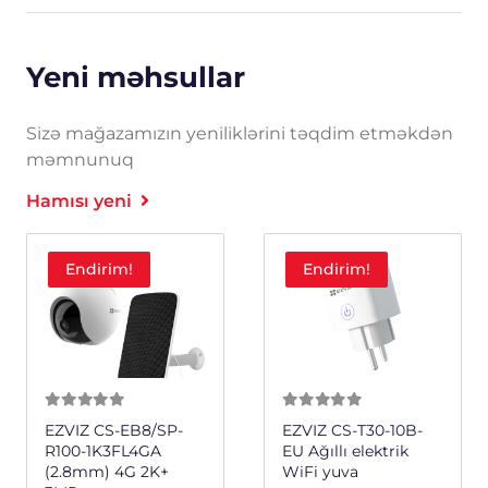
Yeni məhsullar
Sizə mağazamızın yeniliklərini təqdim etməkdən
məmnunuq
Hamısı yeni
Endirim!
Endirim!
0
из 5
0
из 5
EZVIZ CS-EB8/SP-
EZVIZ CS-T30-10B-
R100-1K3FL4GA
EU Ağıllı elektrik
(2.8mm) 4G 2K+
WiFi yuva