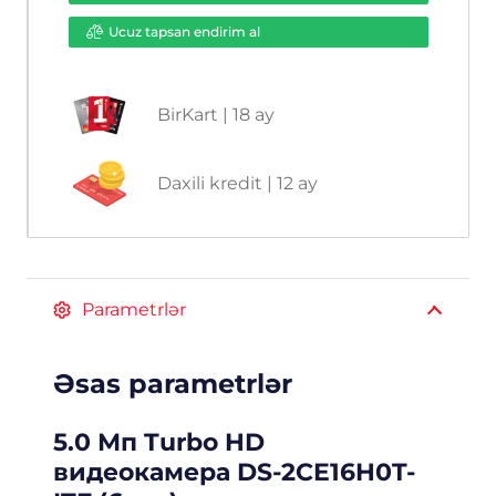
Ucuz tapsan endirim al
BirKart | 18 ay
Daxili kredit | 12 ay
Parametrlər
Əsas parametrlər
5.0 Мп Turbo HD
видеокамера DS-2CE16H0T-