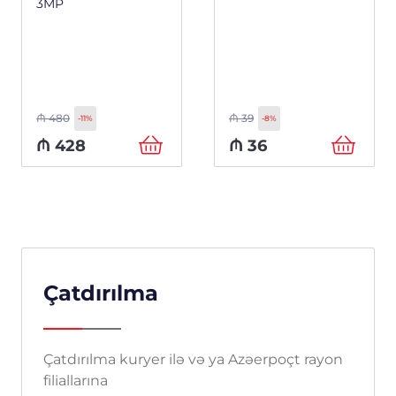
3MP
₼
480
₼
39
-11%
-8%
₼
428
₼
36
Çatdırılma
Çatdırılma kuryer ilə və ya Azəerpoçt rayon
filiallarına