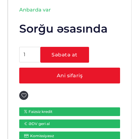
Anbarda var
Sorğu əsasında
Hikvision
Səbətə at
DS-
2CE16H0T-
ITF
Ani sifariş
(6
mm)
ədəd
Faizsiz kredit
ƏDV geri al
Komissiyasız