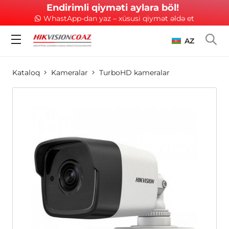
Endirimli qiyməti aylara böl!
WhastApp-dan yaz – xüsusi qiymət əldə et
AZ
Kataloq
Kameralar
TurboHD kameralar