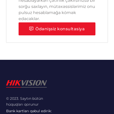
hesablayarkən çətinlik çəkirsinizsə bir
sorğu saxlayın, mütəxəssislərimiz onu
pulsuz hesablamağa kömək
edəcəklər.
Ödənişsiz konsultasiya
© 2023. Saytın bütün
hüquqları qorunur
Bank kartları qəbul edirik: