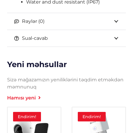
Water and dust resistant (IP67)
Rəylər (0)
Sual-cavab
Yeni məhsullar
Sizə mağazamızın yeniliklərini təqdim etməkdən
məmnunuq
Hamısı yeni
Endirim!
Endirim!