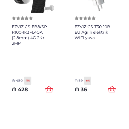
0
из 5
0
из 5
EZVIZ CS-EB8/SP-
EZVIZ CS-T30-10B-
R100-1K3FL4GA
EU Ağıllı elektrik
(2.8mm) 4G 2K+
WiFi yuva
3MP
₼
480
₼
39
-11%
-8%
₼
428
₼
36