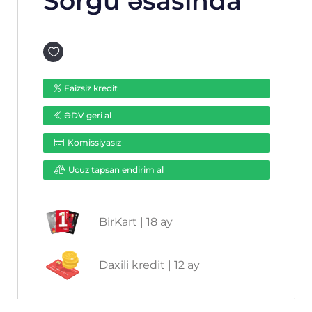
Sorğu əsasında
Faizsiz kredit
ƏDV geri al
Komissiyasız
Ucuz tapsan endirim al
BirKart | 18 ay
Daxili kredit | 12 ay