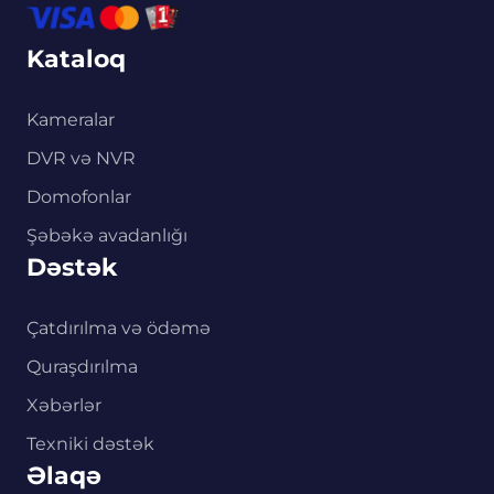
Kataloq
Kameralar
DVR və NVR
Domofonlar
Şəbəkə avadanlığı
Dəstək
Çatdırılma və ödəmə
Quraşdırılma
Xəbərlər
Texniki dəstək
Əlaqə