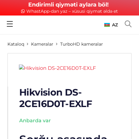
Endirimli qiyməti aylara böl!
WhastApp-dan yaz – xüsusi qiymət əldə et
AZ
Kataloq
Kameralar
TurboHD kameralar
Hikvision DS-
2CE16D0T-EXLF
Anbarda var