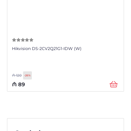
0
из 5
Hikvision DS-2CV2Q21G1-IDW (W)
₼
120
-26%
₼
89