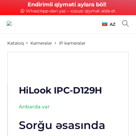
Endirimli qiyməti aylara böl!
WhastApp-dan yaz – xüsusi qiymət əldə et
AZ
Kataloq
Kameralar
IP kameralar
HiLook IPC-D129H
Anbarda var
Sorğu əsasında