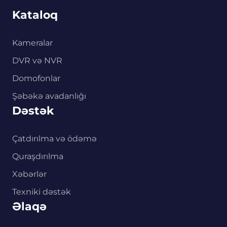
Kataloq
Kameralar
DVR və NVR
Domofonlar
Şəbəkə avadanlığı
Dəstək
Çatdırılma və ödəmə
Quraşdırılma
Xəbərlər
Texniki dəstək
Əlaqə