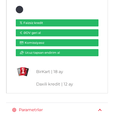
Faizsiz kredit
ƏDV geri al
Komissiyasız
Ucuz tapsan endirim al
BirKart | 18 ay
Daxili kredit | 12 ay
Parametrlər