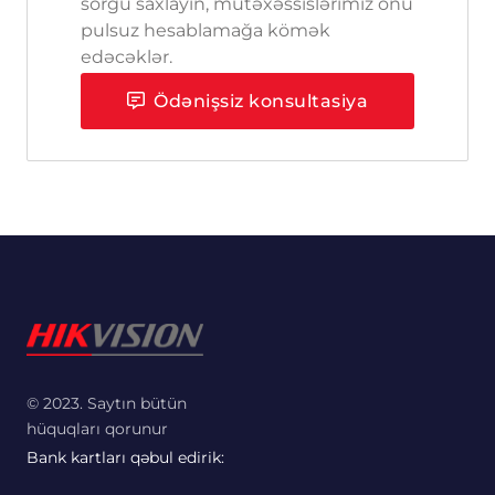
sorğu saxlayın, mütəxəssislərimiz onu
pulsuz hesablamağa kömək
edəcəklər.
Ödənişsiz konsultasiya
© 2023. Saytın bütün
hüquqları qorunur
Bank kartları qəbul edirik: