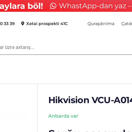
aylara böl!
WhastApp-dan yaz – 
0 33 39
Xətai prospekti 41C
Quraşdırılma
Çatd
Hikvision VCU-A01
Anbarda var