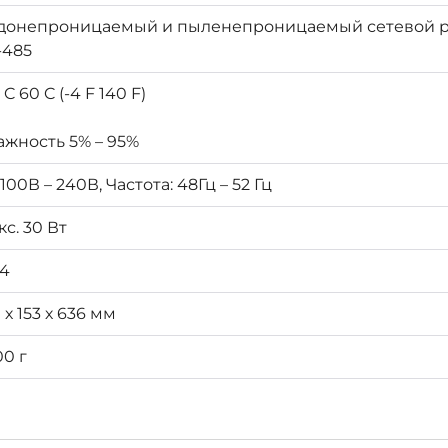
донепроницаемый и пыленепроницаемый сетевой р
-485
 C 60 C (-4 F 140 F)
ажность 5% – 95%
100В – 240В, Частота: 48Гц – 52 Гц
с. 30 Вт
54
 х 153 х 636 мм
00 г