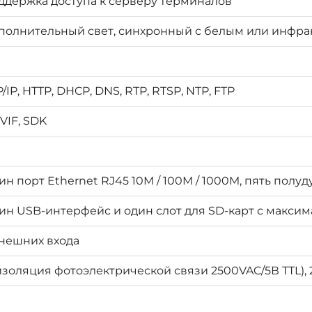
ддержка доступа к серверу терминалов
полнительный свет, синхронный с белым или инфр
/IP, HTTP, DHCP, DNS, RTP, RTSP, NTP, FTP
VIF, SDK
ин порт Ethernet RJ45 10M / 100M / 1000M, пять пол
ин USB-интерфейс и один слот для SD-карт с максим
внешних входа
(изоляция фотоэлектрической связи 2500VAC/5В TTL),