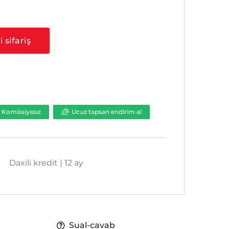
a
 sifariş
Komissiyasız
Ucuz tapsan endirim al
Daxili kredit | 12 ay
Sual-cavab