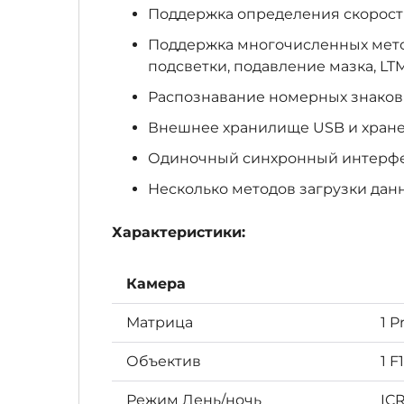
Поддержка определения скорос
Поддержка многочисленных метод
подсветки, подавление мазка, LTM
Распознавание номерных знаков
Внешнее хранилище USB и хране
Одиночный синхронный интерфе
Несколько методов загрузки данн
Характеристики:
Камера
Матрица
1 P
Объектив
1 F
Режим День/ночь
IC