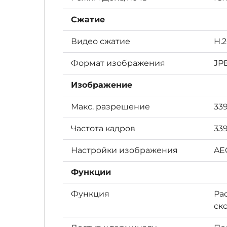
Сжатие
Видео сжатие
H.
Формат изображения
JP
Изображение
Макс. разрешение
339
Частота кадров
339
Настройки изображения
AE
Функции
Функция
Ра
ск