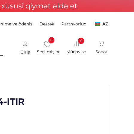
xüsusi qiymət əldə et
ırılma və ödəniş
Dəstək
Partnyorluq
AZ
0
0
Giriş
4-ITIR