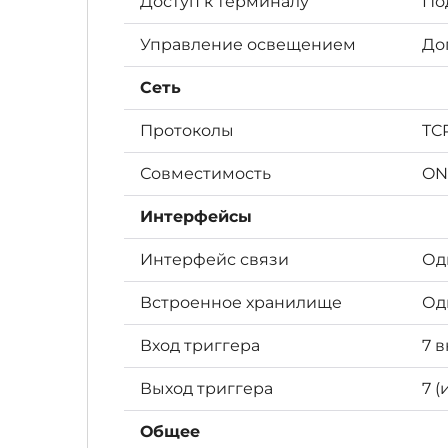
Доступ к терминалу
По
Управление освещением
До
Сеть
Протоколы
TCP
Совместимость
ON
Интерфейсы
Интерфейс связи
Од
Встроенное хранилище
Од
Вход триггера
7 
Выход триггера
7 
Общее