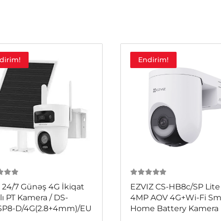
dirim!
Endirim!
 5
0
из 5
24/7 Günəş 4G İkiqat
EZVIZ CS-HB8c/SP Lite
alı PT Kamera / DS-
4MP AOV 4G+Wi-Fi Sm
SP8-D/4G(2.8+4mm)/EU
Home Battery Kamera