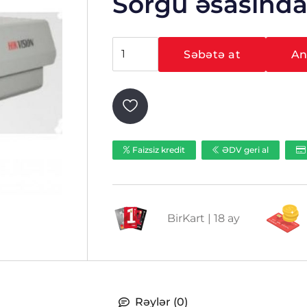
Sorğu əsasınd
Hikvision
Səbətə at
Ani
VCU-
A014-
ITIR
ədəd
Faizsiz kredit
ƏDV geri al
BirKart | 18 ay
Rəylər (0)