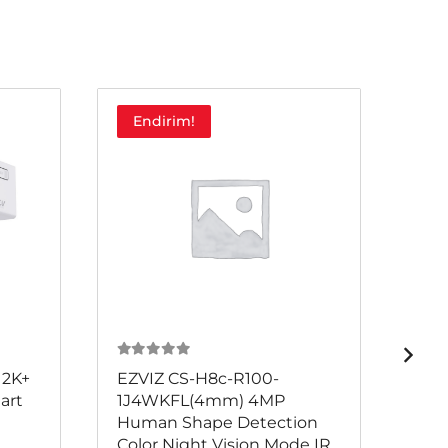
Endirim!
E
0
из 5
0
и
 2K+
EZVIZ CS-H8c-R100-
EZV
art
1J4WKFL(4mm) 4MP
2K+
Human Shape Detection
Out
Color Night Vision Mode IR