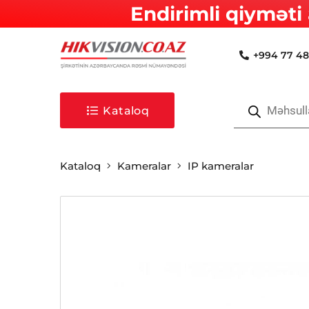
Endirimli qiyməti 
+994 77 48
Products
search
Kataloq
Kataloq
Kameralar
IP kameralar