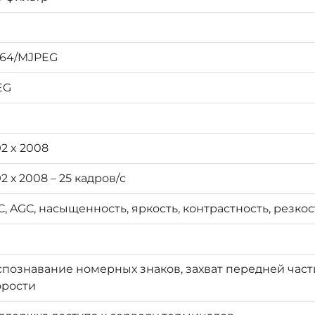
264/MJPEG
EG
2 x 2008
2 х 2008 – 25 кадров/с
C, AGC, насыщенность, яркость, контрастность, резкос
спознавание номерных знаков, захват передней час
орости