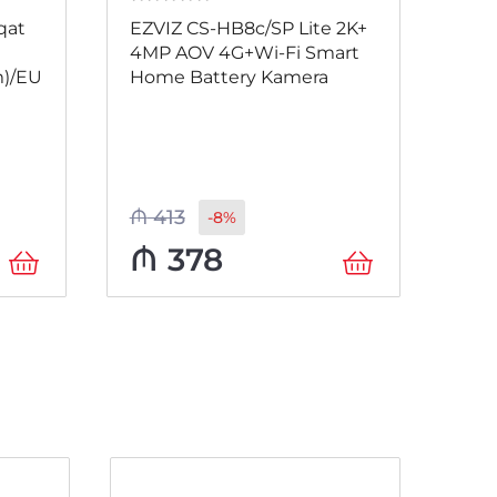
0
из 5
0
и
qat
EZVIZ CS-HB8c/SP Lite 2K+
EZV
4MP AOV 4G+Wi-Fi Smart
1J
)/EU
Home Battery Kamera
Hum
Col
30m
Kam
CAR
₼
413
₼
1
-8%
₼
378
₼