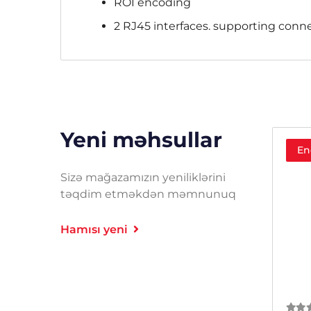
ROI encoding
2 RJ45 interfaces. supporting conn
Yeni məhsullar
En
Sizə mağazamızın yeniliklərini
təqdim etməkdən məmnunuq
Hamısı yeni