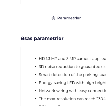
Parametrlər
Əsas parametrlər
HD 1.3 MP and 3 MP camera. applie
3D noise reduction to guarantee cl
Smart detection of the parking spa
Energy-saving LED with high brigh
Network wiring with easy connection
The max. resolution can reach 2304 ×