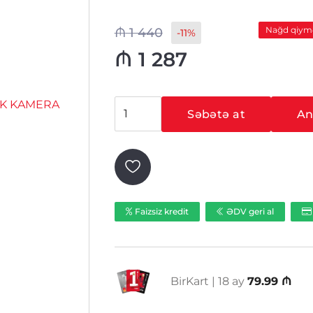
Nağd qiym
₼
1 440
-11%
₼
1 287
HIKVISION
Səbətə at
Ani
DS-
TCP345-
K
2.8MM
IP
PARK
Faizsiz kredit
ƏDV geri al
KAMERA
ədəd
BirKart | 18 ay
79.99 ₼