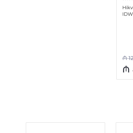
0
из
Hikv
IDW
₼
1
₼