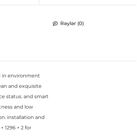
Rəylər (0)
d in environment
ean and exquisite
ce status. and smart
tness and low
. installation and
 1296 × 2 for