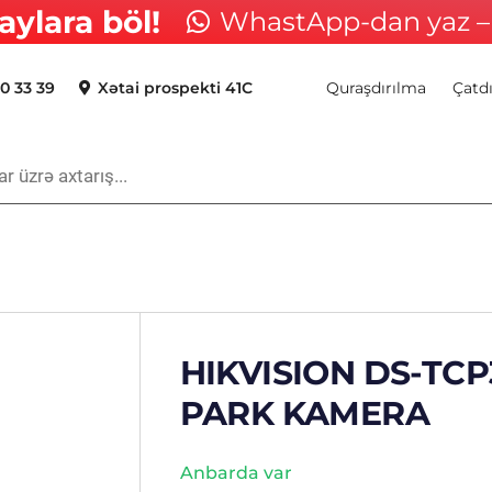
aylara böl!
WhastApp-dan yaz – 
0 33 39
Xətai prospekti 41C
Quraşdırılma
Çatd
HIKVISION DS-TCP
PARK KAMERA
Anbarda var