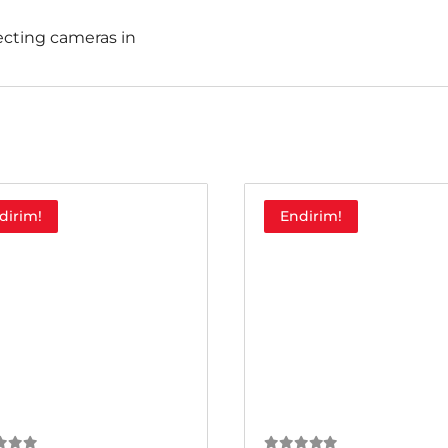
ecting cameras in
dirim!
Endirim!