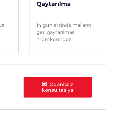
Qaytarılma
 ya
14 gün ərzində malların
geri qaytarılması
mümkünndür
Ödənişsiz
konsultasiya