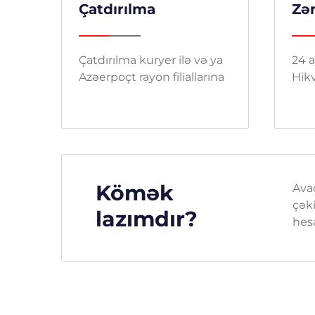
Çatdırılma
Zə
Çatdırılma kuryer ilə və ya
24 a
Azəerpoçt rayon filiallarına
Hikv
Kömək
Ava
çəki
lazımdır?
hes