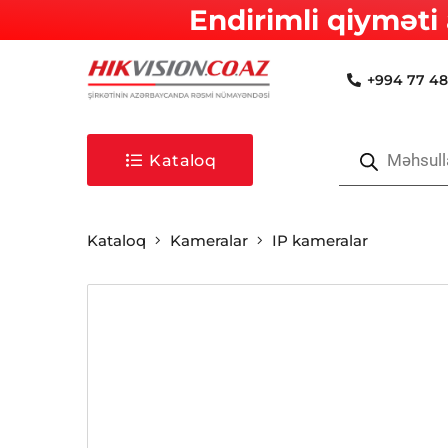
Endirimli qiyməti 
+994 77 48
Products
search
Kataloq
Kataloq
Kameralar
IP kameralar