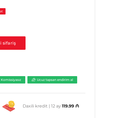
ət
 sifariş
Komissiyasız
Ucuz tapsan endirim al
Daxili kredit | 12 ay
119.99 ₼