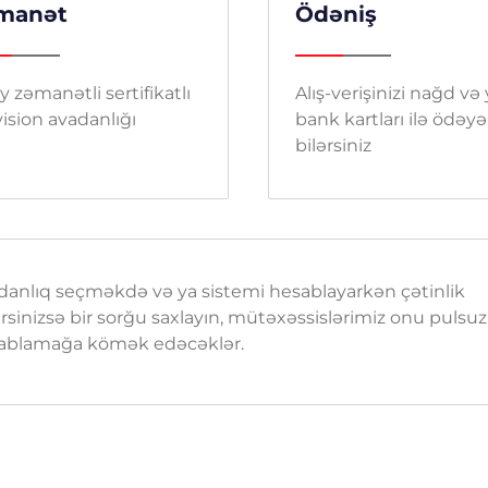
manət
Ödəniş
y zəmanətli sertifikatlı
Alış-verişinizi nağd və
ision avadanlığı
bank kartları ilə ödəyə
bilərsiniz
danlıq seçməkdə və ya sistemi hesablayarkən çətinlik
rsinizsə bir sorğu saxlayın, mütəxəssislərimiz onu pulsuz
ablamağa kömək edəcəklər.