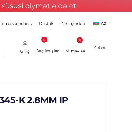
xüsusi qiymət əldə et
ırılma və ödəniş
Dəstək
Partnyorluq
AZ
0
0
Giriş
345-K 2.8MM IP