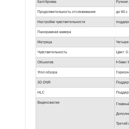
Калтбровка
Ручная 
Продолжительность отслеживания
до 60 с
Настройки чувствительности
поддер
Панорамная камера
Матрица
Четыре 
Чувствительность
Цвет: 0.
Объектив
f=5мм / 
Угол обзора
Горизон
3D DNR
Поддер
HLC
Поддер
Видеосжатие
Главный
Дополни
Третий 