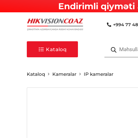
Endirimli qiyməti 
+994 77 48
Products
search
Kataloq
Kataloq
Kameralar
IP kameralar