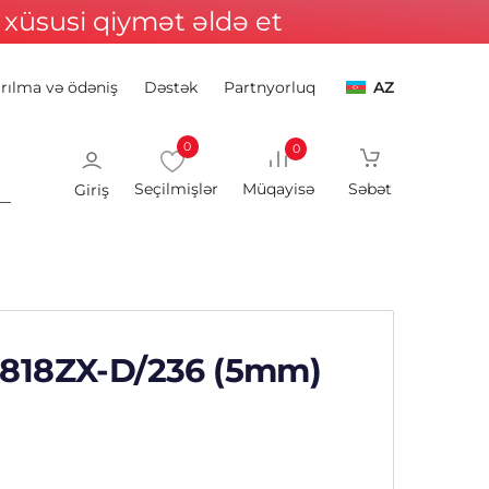
xüsusi qiymət əldə et
ırılma və ödəniş
Dəstək
Partnyorluq
AZ
0
0
Giriş
0818ZX-D/236 (5mm)