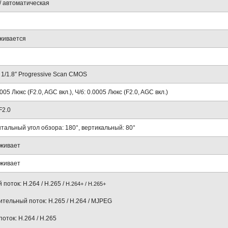
/ автоматическая
живается
1/1.8″ Progressive Scan CMOS
005 Люкс (F2.0, AGC вкл.), Ч/б: 0.0005 Люкс (F2.0, AGC вкл.)
F2.0
тальный угол обзора: 180°, вертикальный: 80°
живает
живает
 поток: H.264 / H.265 /
H.264+ / H.265+
тельный поток: H.265 / H.264 / MJPEG
поток: H.264 / H.265