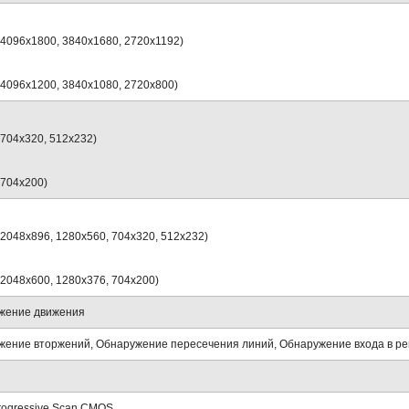
 (4096х1800, 3840х1680, 2720х1192)
 (4096х1200, 3840х1080, 2720х800)
 (704х320, 512х232)
 (704х200)
 (2048х896, 1280х560, 704х320, 512х232)
 (2048х600, 1280х376, 704х200)
жение движения
ение вторжений, Обнаружение пересечения линий, Обнаружение входа в рег
Progressive Scan CMOS