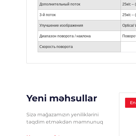
Дополнительный поток
25к/с –
3-й поток
25к/с –
Улучшение изображения
Optical
Диапазон поворота / наклона
Поворот
Скорость поворота
Yeni məhsullar
Endirim!
En
Sizə mağazamızın yeniliklərini
təqdim etməkdən məmnunuq