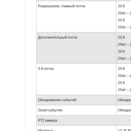
Разрешение, главный поток
20:9
25к/с –
20:6
25к/с –
Дополнительный поток
20:9
25к/с –
20:6
25к/с –
3-й поток
20:9
25к/с –
20:6
25к/с –
Обнаружение событий
Обнару
Smart события
Обнаруж
PTZ камера
Матрица
1/1.8″ 