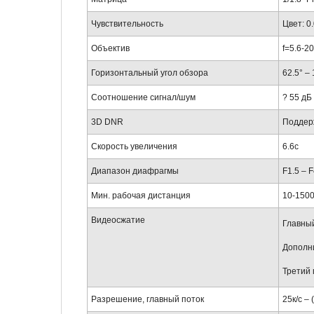
Чувствительность
Цвет: 0.
Объектив
f=5.6-2
Горизонтальный угол обзора
62.5° – 
Соотношение сигнал/шум
? 55 дБ
3D DNR
Поддер
Скорость увеличения
6.6с
Диапазон диафрагмы
F1.5 – F
Мин. рабочая дистанция
10-150
Видеосжатие
Главный
Дополни
Третий 
Разрешение, главный поток
25к/с –