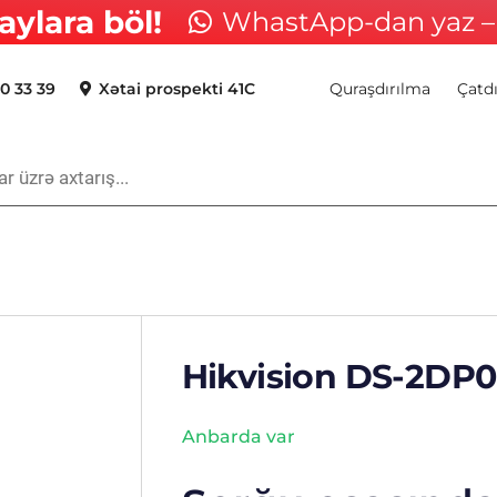
aylara böl!
WhastApp-dan yaz – 
0 33 39
Xətai prospekti 41C
Quraşdırılma
Çatd
Hikvision DS-2DP
Anbarda var