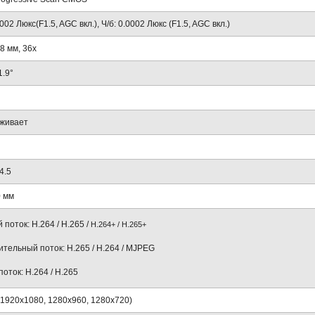
002 Люкс(F1.5, AGC вкл.), Ч/б: 0.0002 Люкс (F1.5, AGC вкл.)
08 мм, 36х
1.9°
живает
4.5
0 мм
 поток: H.264 / H.265 /
H.264+ / H.265+
тельный поток: H.265 / H.264 / MJPEG
поток: H.264 / H.265
 (1920х1080, 1280х960, 1280х720)