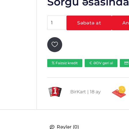
Sorğu əsasınd
Hikvision
Səbətə at
Ani
DS-
2DP0818ZX-
D/236
(5mm)
ədəd
Faizsiz kredit
ƏDV geri al
BirKart | 18 ay
Rəylər (0)