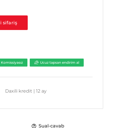
a
 sifariş
Komissiyasız
Ucuz tapsan endirim al
Daxili kredit | 12 ay
Sual-cavab