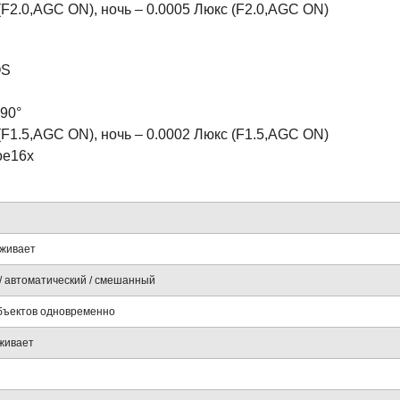
(F2.0,AGC ON), ночь – 0.0005 Люкс (F2.0,AGC ON)
OS
 90°
(F1.5,AGC ON), ночь – 0.0002 Люкс (F1.5,AGC ON)
ое16х
живает
/ автоматический / смешанный
объектов одновременно
живает