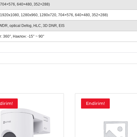
 (704×576, 640×480, 352×288)
 (1920х1080, 1280х960, 1280х720, 704×576, 640×480, 352×288)
 WDR, optical Defog, HLC, 3D DNR, EIS
: 360°, Наклон: -15° ~ 90°
dirim!
Endirim!