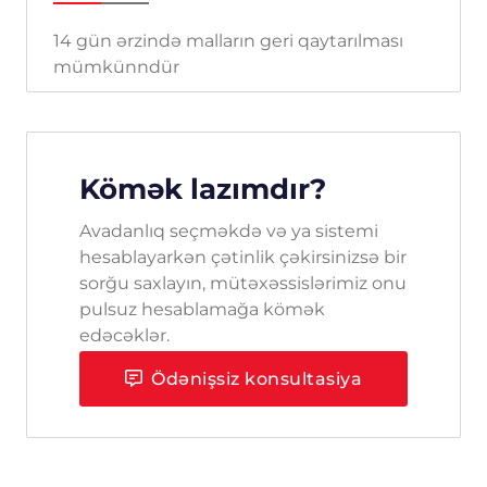
14 gün ərzində malların geri qaytarılması
mümkünndür
Kömək lazımdır?
Avadanlıq seçməkdə və ya sistemi
hesablayarkən çətinlik çəkirsinizsə bir
sorğu saxlayın, mütəxəssislərimiz onu
pulsuz hesablamağa kömək
edəcəklər.
Ödənişsiz konsultasiya