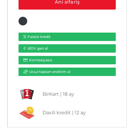
Ani sifariş
ədəd
Faizsiz kredit
ƏDV geri al
Komissiyasız
Ucuz tapsan endirim al
BirKart | 18 ay
Daxili kredit | 12 ay