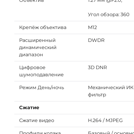
Объектив
1.27 мм @F2.0,
Угол обзора: 360
Крепёж объектива
М12
Расширенный
DWDR
динамический
диапазон
Цифровое
3D DNR
шумоподавление
Режим День/ночь
Механический ИК
фильтр
Сжатие
Сжатие видео
H.264 / MJPEG
Профили кодака
Базовый / основно