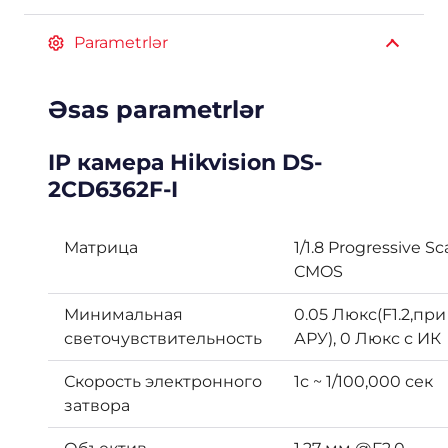
Parametrlər
Əsas parametrlər
IP камера Hikvision DS-
2CD6362F-I
Матрица
1/1.8 Progressive S
CMOS
Минимальная
0.05 Люкс(F1.2,при
светочувствительность
АРУ), 0 Люкс с ИК
Скорость электронного
1с ~ 1/100,000 сек
затвора