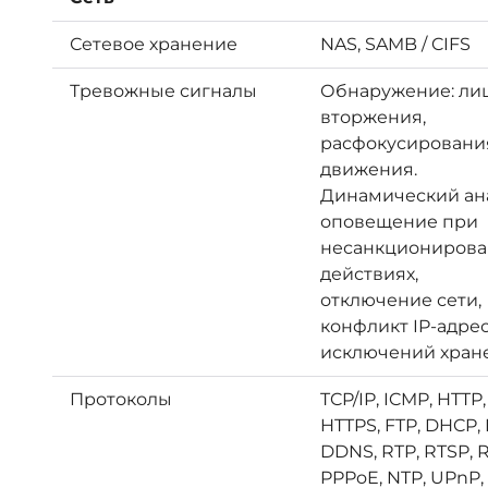
Сетевое хранение
NAS, SAMB / CIFS
Тревожные сигналы
Обнаружение: лиц
вторжения,
расфокусировани
движения.
Динамический ан
оповещение при
несанкциониров
действиях,
отключение сети,
конфликт IP-адрес
исключений хран
Протоколы
TCP/IP, ICMP, HTTP,
HTTPS, FTP, DHCP,
DDNS, RTP, RTSP, 
PPPoE, NTP, UPnP,