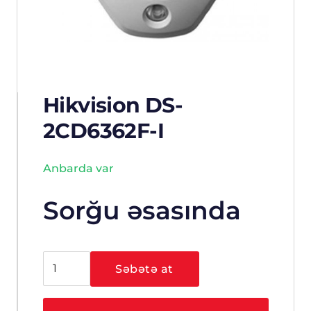
Hikvision DS-
2CD6362F-I
Anbarda var
Sorğu əsasında
Hikvision
Səbətə at
DS-
2CD6362F-
I