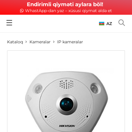
Endirimli qiyməti aylara böl!
WhastApp-dan yaz – xüsusi qiymət əldə et
AZ
Kataloq
Kameralar
IP kameralar