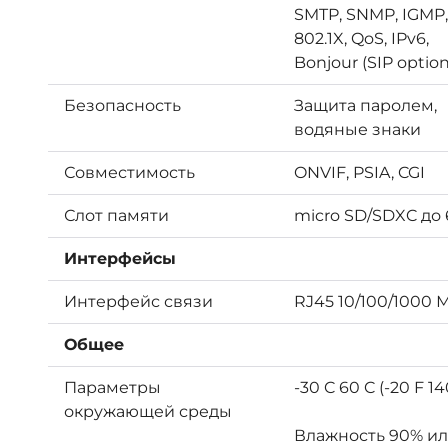
SMTP, SNMP, IGMP,
802.1X, QoS, IPv6,
Bonjour (SIP option
Безопасность
Защита паролем,
водяные знаки
Совместимость
ONVIF, PSIA, CGI
Слот памяти
micro SD/SDXC до 
Интерфейсы
Интерфейс связи
RJ45 10/100/1000 
Общее
Параметры
-30 C 60 C (-20 F 14
окружающей среды
Влажность 90% и