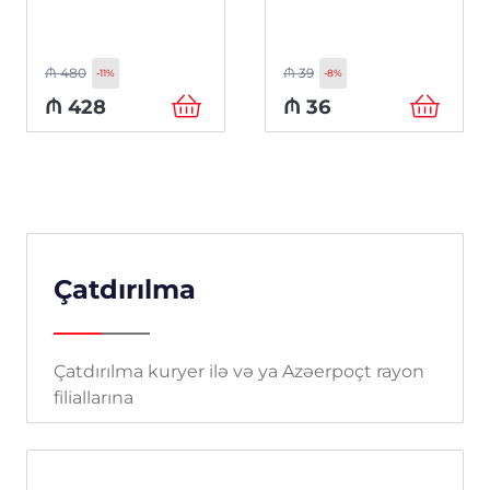
₼
480
₼
39
-11%
-8%
₼
428
₼
36
Çatdırılma
Çatdırılma kuryer ilə və ya Azəerpoçt rayon
filiallarına