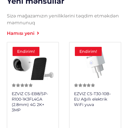
Yeni məhsullar
Sizə mağazamızın yeniliklərini təqdim etməkdən
məmnunuq
Hamısı yeni
Endirim!
Endirim!
0
из 5
0
из 5
EZVIZ CS-EB8/SP-
EZVIZ CS-T30-10B-
R100-1K3FL4GA
EU Ağıllı elektrik
(2.8mm) 4G 2K+
WiFi yuva
3MP