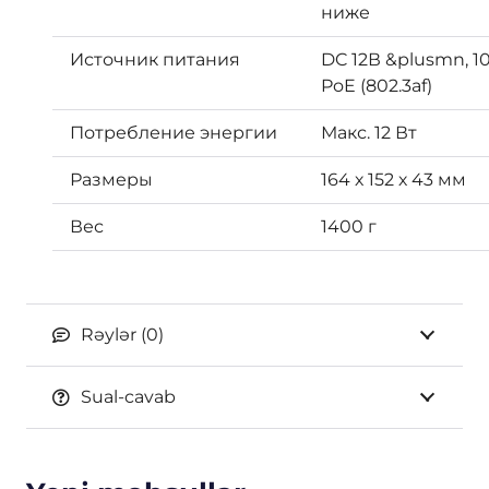
ниже
Источник питания
DC 12В &plusmn, 1
PoE (802.3af)
Потребление энергии
Макс. 12 Вт
Размеры
164 х 152 х 43 мм
Вес
1400 г
Rəylər (0)
Sual-cavab