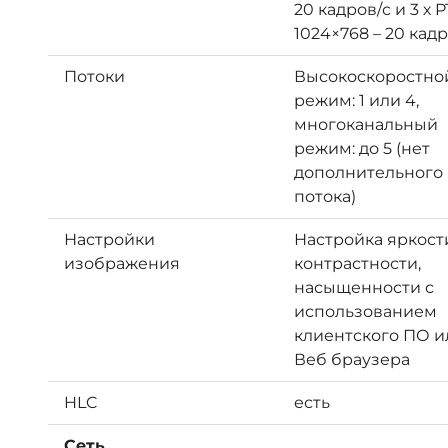
20 кадров/с и 3 х P
1024×768 – 20 кадр
Потоки
Высокоскоростно
режим: 1 или 4,
многоканальный
режим: до 5 (нет
дополнительного
потока)
Настройки
Настройка яркост
изображения
контрастности,
насыщенности с
использованием
клиентского ПО и
Веб браузера
HLC
есть
Сеть