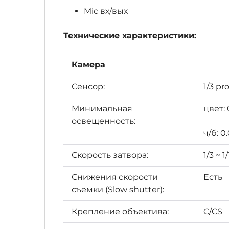
Mic вх/вых
Технические характеристики:
Камера
Сенсор:
1/3 p
Минимальная
цвет: 
освещенность:
ч/б: 0
Скорость затвора:
1/3 ~ 
Снижения скорости
Есть
съемки (Slow shutter):
Крепление объектива:
C/CS