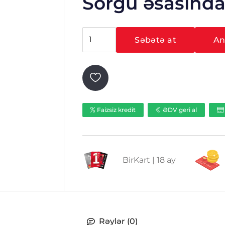
Sorğu əsasınd
Hikvision
Səbətə at
Ani
DS-
2CD4032FWD-
A
ədəd
Faizsiz kredit
ƏDV geri al
BirKart | 18 ay
Rəylər (0)