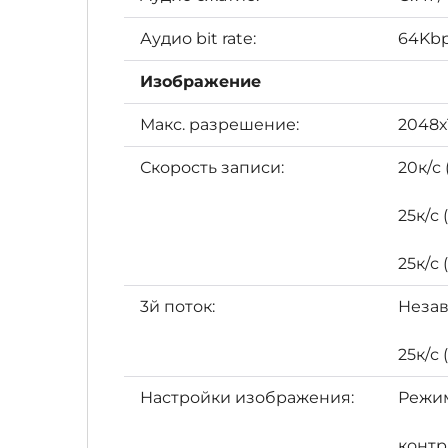
Аудио bit rate:
64Kbps
Изображение
Макс. разрешение:
2048х
Скорость записи:
20к/с 
25к/с 
25к/с 
3й поток:
Незав
25к/с 
Настройки изображения:
Режим
контр