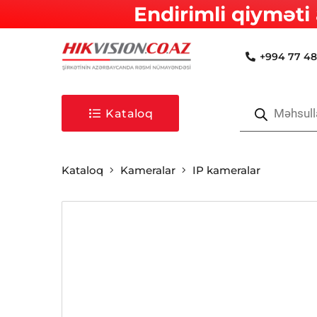
Endirimli qiyməti 
+994 77 48
Products
search
Kataloq
Kataloq
Kameralar
IP kameralar