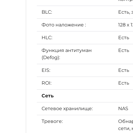
BLC:
Есть,
Фото наложение :
128 x
HLC:
Есть
Функция антитуман
Есть
(Defog):
EIS:
Есть
ROI:
Есть
Сеть
Сетевое хранилище:
NAS
Тревоге:
Обнар
сети,