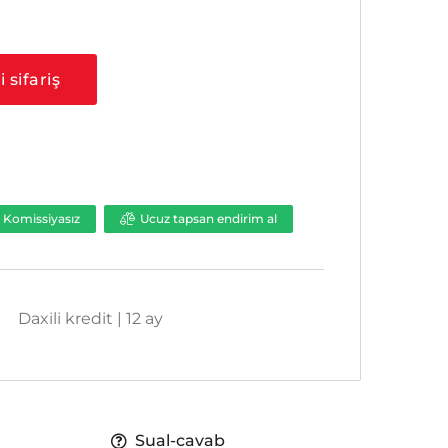
a
 sifariş
Komissiyasız
Ucuz tapsan endirim al
Daxili kredit | 12 ay
Sual-cavab