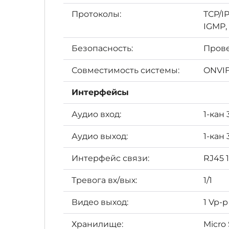
Протоколы:
TCP/I
IGMP, 
Безопасность:
Прове
Совместимость системы:
ONVIF,
Интерфейсы
Аудио вход:
1-кан 
Аудио выход:
1-кан
Интерфейс связи:
RJ45 
Тревога вх/вых:
1/1
Видео выход:
1 Vp-p
Хранилище:
Micro