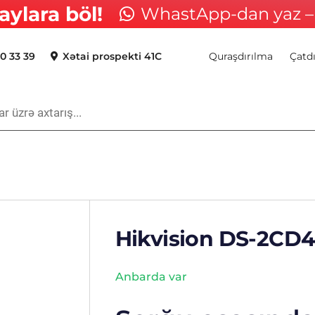
aylara böl!
WhastApp-dan yaz – 
0 33 39
Xətai prospekti 41C
Quraşdırılma
Çatd
Hikvision DS-2C
Anbarda var