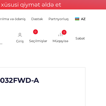
xüsusi qiymət əldə et
ırılma və ödəniş
Dəstək
Partnyorluq
AZ
0
0
Giriş
D4032FWD-A