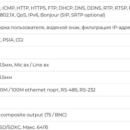
P, ICMP, HTTP, HTTPS, FTP, DHCP, DNS, DDNS, RTP, RTSP
802.1X, QoS, IPv6, Bonjour (SIP, SRTP optional)
рка пользователя, водяной знак, фильтрация IP-адр
 PSIA, CGI
3.5мм, Mic вх / Line вх
 3.5мм
10M / 100M ethernet порт, RS-485, RS-232
 composite output (75 / BNC)
 SD/SDXC, Макс. 64Гб