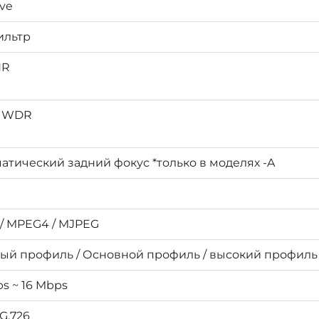
ive
ильтр
NR
B WDR
атический задний фокус *только в моделях -A
 / MPEG4 / MJPEG
ый профиль / Основной профиль / высокий профиль
ps ~ 16 Mbps
 G.726