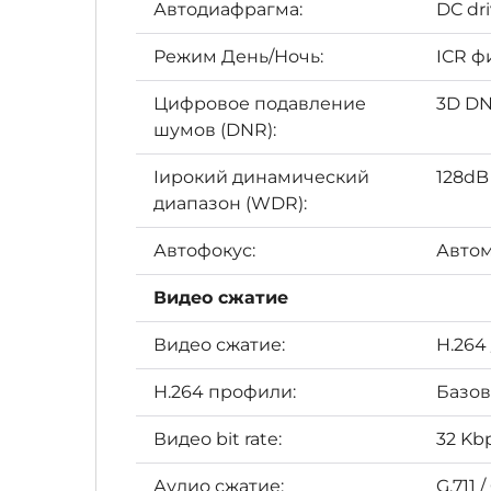
Автодиафрагма:
DC dr
Режим День/Ночь:
ICR ф
Цифровое подавление
3D D
шумов (DNR):
Iирокий динамический
128d
диапазон (WDR):
Автофокус:
Автом
Видео сжатие
Видео сжатие:
H.264
H.264 профили:
Базов
Видео bit rate:
32 Kb
Аудио сжатие:
G.711 /