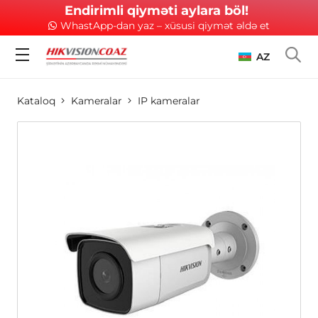
Endirimli qiyməti aylara böl!
WhastApp-dan yaz – xüsusi qiymət əldə et
AZ
Kataloq
Kameralar
IP kameralar