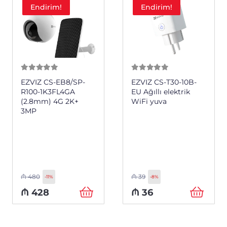
Endirim!
Endirim!
0
из 5
0
из 5
EZVIZ CS-EB8/SP-
EZVIZ CS-T30-10B-
R100-1K3FL4GA
EU Ağıllı elektrik
(2.8mm) 4G 2K+
WiFi yuva
3MP
₼
480
₼
39
-11%
-8%
₼
428
₼
36