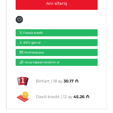
4I
Ani sifariş
(C)
ədəd
Faizsiz kredit
ƏDV geri al
Komissiyasız
Ucuz tapsan endirim al
BirKart | 18 ay
30.17 ₼
Daxili kredit | 12 ay
45.26 ₼