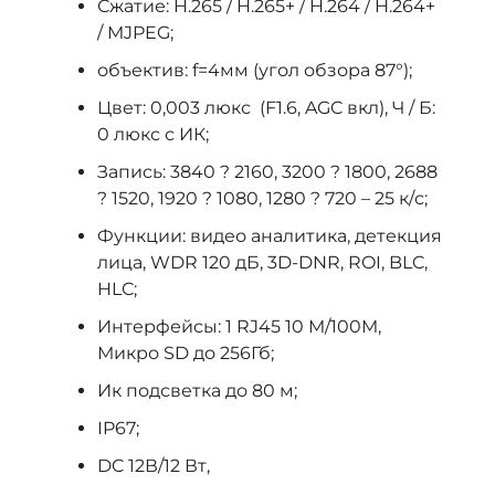
Сжатие: H.265 / H.265+ / H.264 / H.264+
/ MJPEG;
объектив: f=4мм (угол обзора 87°);
Цвет: 0,003 люкс (F1.6, AGC вкл), Ч / Б:
0 люкс с ИК;
Запись: 3840 ? 2160, 3200 ? 1800, 2688
? 1520, 1920 ? 1080, 1280 ? 720 – 25 к/с;
Функции: видео аналитика, детекция
лица, WDR 120 дБ, 3D-DNR, ROI, BLC,
HLC;
Интерфейсы: 1 RJ45 10 M/100M,
Микро SD до 256Гб;
Ик подсветка до 80 м;
IP67;
DC 12В/12 Вт,