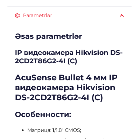
Parametrlər
Əsas parametrlər
IP видеокамера Hikvision DS-
2CD2T86G2-4I (C)
AcuSense Bullet 4 мм IP
видеокамера Hikvision
DS-2CD2T86G2-4I (C)
Особенности:
Матрица: 1/1.8″ CMOS;