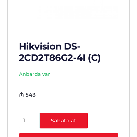
Hikvision DS-
2CD2T86G2-4I (C)
Anbarda var
₼
543
Hikvision
Səbətə at
DS-
2CD2T86G2-