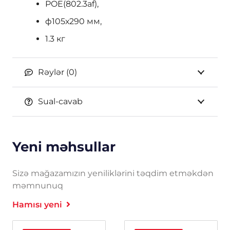
POE(802.3af),
ф105х290 мм,
1.3 кг
Rəylər (0)
Sual-cavab
Yeni məhsullar
Sizə mağazamızın yeniliklərini təqdim etməkdən
məmnunuq
Hamısı yeni