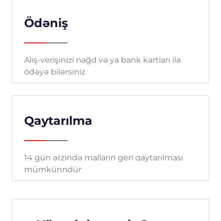
Ödəniş
Alış-verişinizi nağd və ya bank kartları ilə
ödəyə bilərsiniz
Qaytarılma
14 gün ərzində malların geri qaytarılması
mümkünndür