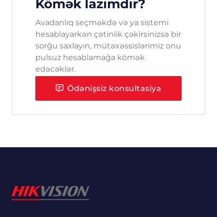
Kömək lazımdır?
Avadanlıq seçməkdə və ya sistemi
hesablayarkən çətinlik çəkirsinizsə bir
sorğu saxlayın, mütəxəssislərimiz onu
pulsuz hesablamağa kömək
edəcəklər.
Ödənişsiz konsultasiya