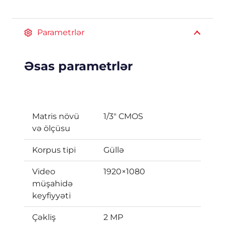
Parametrlər
Əsas parametrlər
Matris növü
1/3″ CMOS
və ölçüsu
Korpus tipi
Güllə
Video
1920×1080
müşahidə
keyfiyyəti
Çəkliş
2 MP