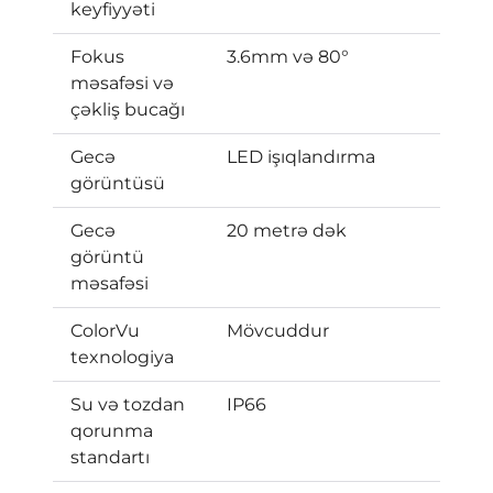
keyfiyyəti
Fokus
3.6mm və 80°
məsafəsi və
çəkliş bucağı
Gecə
LED işıqlandırma
görüntüsü
Gecə
20 metrə dək
görüntü
məsafəsi
ColorVu
Mövcuddur
texnologiya
Su və tozdan
IP66
qorunma
standartı