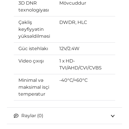
3D DNR
Mövcuddur
texnologiyası
Çəkliş
DWDR, HLC
keyfiyyətin
yüksəldilməsi
Güc istehlakı
12V/2.4W
Video çıxışı
1 х HD-
TVI/AHD/CVI/CVBS
Minimal və
-40°С/+60°С
maksimal isçi
temperatur
Rəylər (0)