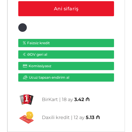
(3.6mm)
Ani sifariş
ədəd
Faizsiz kredit
ƏDV geri al
Komissiyasız
Ucuz tapsan endirim al
BirKart | 18 ay
3.42 ₼
Daxili kredit | 12 ay
5.13 ₼