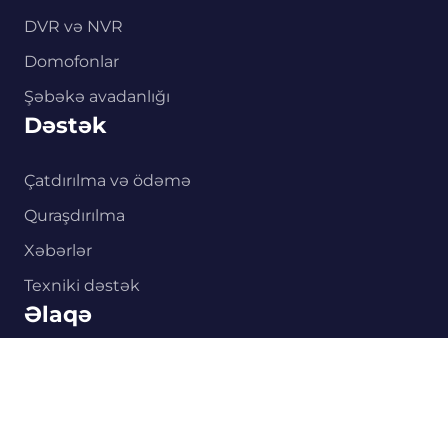
DVR və NVR
Domofonlar
Şəbəkə avadanlığı
Dəstək
Çatdırılma və ödəmə
Quraşdırılma
Xəbərlər
0
Texniki dəstək
Əlaqə
Əsas
Kataloq
Səbət
Quraşdırma
Əlaqə
+994 77 480 33 39
info@hikvision.co.az
Xətai pr. 41c