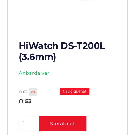
HiWatch DS-T200L
(3.6mm)
Anbarda var
Nağd qiymət
₼
62
-13%
₼
53
HiWatch
Səbətə at
DS-
T200L