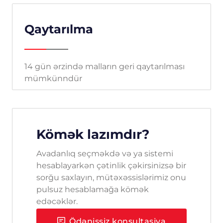
Qaytarılma
14 gün ərzində malların geri qaytarılması
mümkünndür
Kömək lazımdır?
Avadanlıq seçməkdə və ya sistemi
hesablayarkən çətinlik çəkirsinizsə bir
sorğu saxlayın, mütəxəssislərimiz onu
pulsuz hesablamağa kömək
edəcəklər.
Ödənişsiz konsultasiya