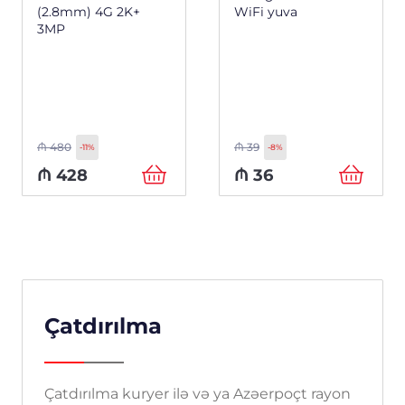
(2.8mm) 4G 2K+
WiFi yuva
3MP
₼
480
₼
39
-11%
-8%
₼
428
₼
36
Çatdırılma
Çatdırılma kuryer ilə və ya Azəerpoçt rayon