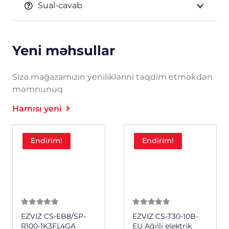
Sual-cavab
Yeni məhsullar
Sizə mağazamızın yeniliklərini təqdim etməkdən
məmnunuq
Hamısı yeni
Endirim!
Endirim!
0
из 5
0
из 5
EZVIZ CS-EB8/SP-
EZVIZ CS-T30-10B-
R100-1K3FL4GA
EU Ağıllı elektrik