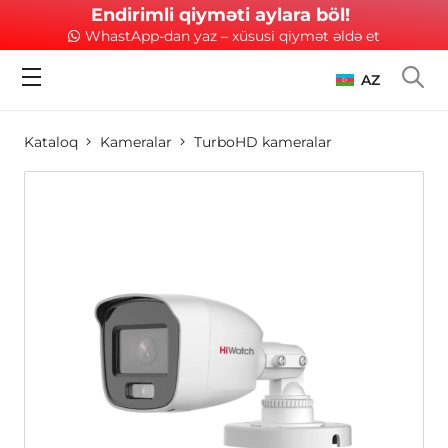
Endirimli qiyməti aylara böl!
WhastApp-dan yaz – xüsusi qiymət əldə et
AZ
Kataloq
Kameralar
TurboHD kameralar